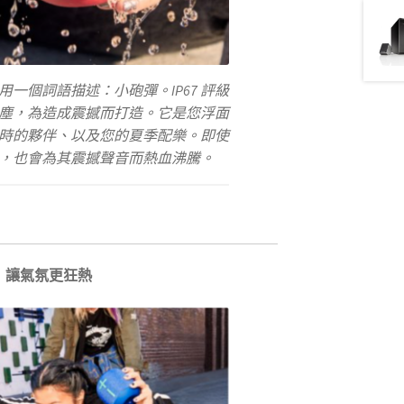
 可以用一個詞語描述：小砲彈。IP67 評級
塵，為造成震撼而打造。它是您浮面
時的夥伴、以及您的夏季配樂。即使
，也會為其震撼聲音而熱血沸騰。
讓氣氛更狂熱