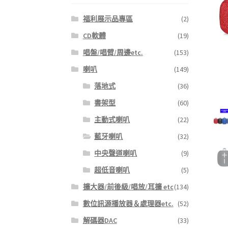
福利展示品專區
(2)
CD軟體
(19)
唱盤/唱臂/周邊etc.
(153)
喇叭
(149)
落地式
(36)
書架型
(60)
主動式喇叭
(22)
藍牙喇叭
(32)
中央聲道喇叭
(9)
超低音喇叭
(5)
擴大器/前後級/唱放/耳擴 etc
(134)
數位訊源播放器＆處理器etc.
(52)
解碼器DAC
(33)