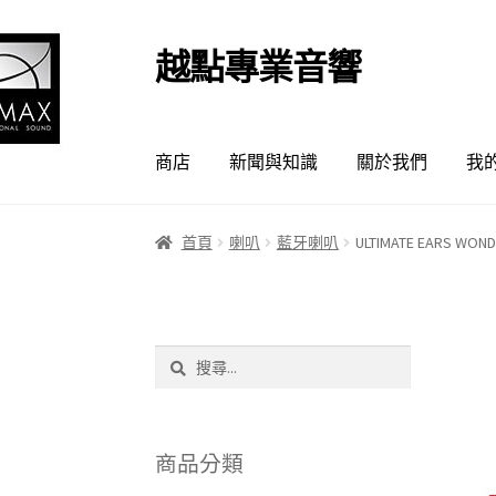
越點專業音響
跳
跳
至
至
導
主
覽
要
商店
新聞與知識
關於我們
我
列
內
容
首頁
喇叭
藍牙喇叭
ULTIMATE EARS W
搜
尋
關
鍵
字:
商品分類