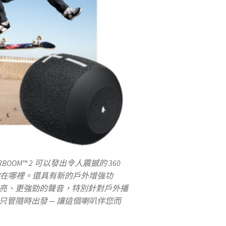
ONDERBOOM™ 2 可以發出令人震撼的 360
論你在哪裡。還具有新的戶外增強功
亮、更強勁的聲音，特別針對戶外播
只管隨時出發 — 讓這個喇叭伴您而