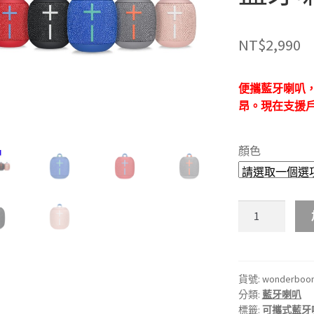
NT$
2,990
便攜藍牙喇叭
昂。現在支援
顏色
ULTIMATE
EARS
WONDER­
BOOM™
2
貨號:
wonderboo
分類:
藍牙喇叭
便
標籤:
可攜式藍牙
攜