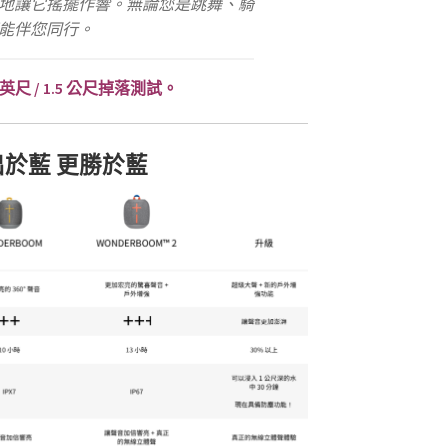
地讓它搖擺作響。無論您是跳舞、騎
能伴您同行。
 英尺 / 1.5 公尺掉落測試。
出於藍 更勝於藍