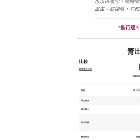
可以掛著它，隨時隨
單車、或探險，它都
*進行過 5
青