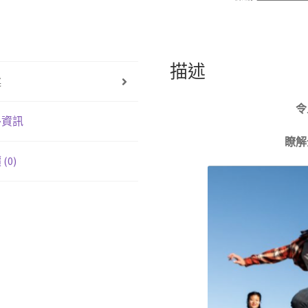
藍
牙
喇
描述
叭
述
數
量
令
外資訊
瞭解
(0)