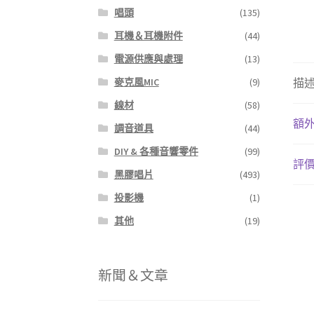
唱頭
(135)
耳機＆耳機附件
(44)
電源供應與處理
(13)
麥克風MIC
(9)
描
線材
(58)
額
調音道具
(44)
DIY & 各種音響零件
(99)
評價 
黑膠唱片
(493)
投影機
(1)
其他
(19)
新聞＆文章