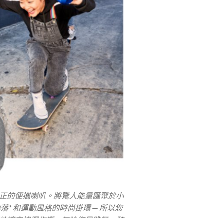
2 是真正的便攜喇叭。將驚人能量匯聚於小
落* 和運動風格的時尚掛環 — 所以您