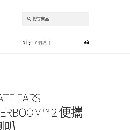
搜
搜
尋
尋
關
鍵
字:
NT$
0
0 個項目
ATE EARS
ER­BOOM™ 2 便攜
喇叭