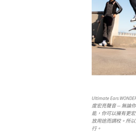
Ultimate Ears W
度宏亮聲音 — 無
能，你可以擁有更宏
放用途而調校。所以
行。