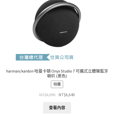
harman/kardon 哈曼卡頓 Onyx Studio 7 可攜式立體聲藍牙
喇叭 (黑色)
特價
原
目
NT$
6,990
NT$
6,640
始
前
價
價
查看內容
格：
格：