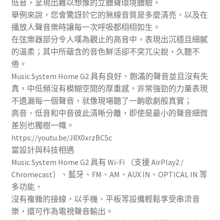
低音，呈現出難以想像的立體聲環境體驗。
舉例來說，您會驚訝於它的無線音質是多麼清亮，以及在
播放人聲音樂時讓每一次呼吸都栩栩如生。
在弦樂器部分令人嘆為觀止的高音中，表現出沉穩且細膩
的溫柔；其中所蘊含的音色鮮活卻不突兀尖銳，久聽不
倦。
Music System Home G2 具有良好、飽滿的聲音並且沒有失
真，中低頻沒有模糊空間的厚重感，非常強勁的力量表現
不遺漏每一個聲音，就像現場聽了一齣歌劇般真實；
高音、低音和中音彼此清晰分離，即使是最小的聲音細微
差別也獨樹一幟。
https://youtu.be/J8X0xrzBC5c
當設計與科技相遇
Music System Home G2 具有 Wi-Fi （支援 AirPlay2 /
Chromecast）、藍牙、FM、AM、AUX IN、OPTICAL IN 等
多功能，
沒有複雜的接線，以手機、平板等設備輕鬆享受串流音
樂，還可作為電視聲音輸出。