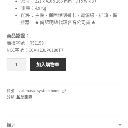
尺寸：221 x 410 x 165 mm （H x W x D）
重量：4.9 Kg
配件：主機、保固說明書卡、電源線、插頭、遙
控器 ★ 請認明總代理台音公司貨 ★
商品認證：
商檢字號：R51159
NCC字號：CCAH23LP0180T7
Tivoli
加入購物車
Audio
Music
System
Home
貨號:
tivoli-music-system-home-g2
分類:
藍牙喇叭
G2
藍
牙
無
描述
線