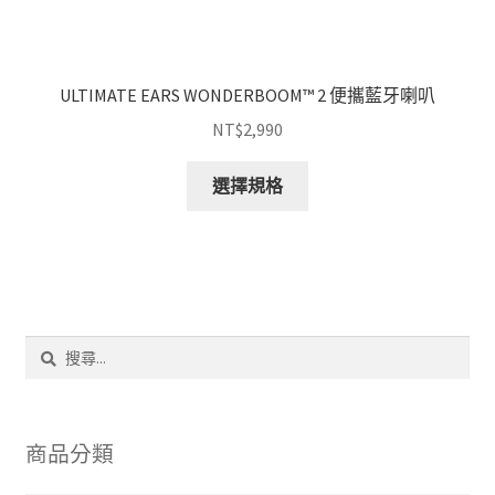
ULTIMATE EARS WONDER­BOOM™ 2 便攜藍牙喇叭
NT$
2,990
此
選擇規格
產
品
有
多
種
款
搜
式。
尋
可
關
鍵
在
字:
產
商品分類
品