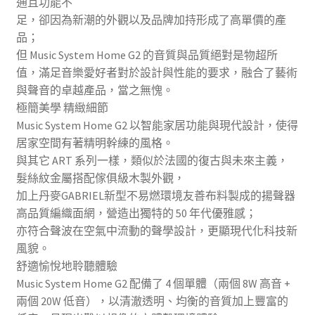
通且功能不
足，卻因為新潮的外觀以及品牌加持形成了高單價的產
品；
但 Music System Home G2 的音質與品質絕對是物超所
值，滿足音樂愛好者對於設計與性能的要求，融合了藝術
與聲音的卓越產品，當之無愧。
極簡美學 精緻細節
Music System Home G2 以智能家居功能與現代設計，使得
居家空間有著精明幹練的風格。
與其它 ART 系列一樣，類似於法國的復古與未來主義，
髮絲紋金屬搭配傢俱級木製外觀，
加上丹麥GABRIEL新型不易燃環境友善布料製成的揚聲器
高品質編織面網，營造出獨特的 50 年代優雅感；
亦符合聲波在空氣中流動的聲學設計，更顯現代化科技新
風貌。
舒適愉悅地聆聽體驗
Music System Home G2 配備了 4 個單體（兩個 8W 高音 +
兩個 20W 低音），以清澈透明、均衡的音質加上豐富的