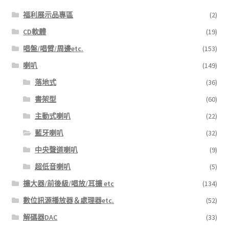
頁
福利展示品專區
(2)
面
選
CD軟體
(19)
擇
唱盤/唱臂/周邊etc.
(153)
選
喇叭
(149)
項
落地式
(36)
書架型
(60)
主動式喇叭
(22)
藍牙喇叭
(32)
中央聲道喇叭
(9)
超低音喇叭
(5)
擴大器/前後級/唱放/耳擴 etc
(134)
數位訊源播放器＆處理器etc.
(52)
解碼器DAC
(33)