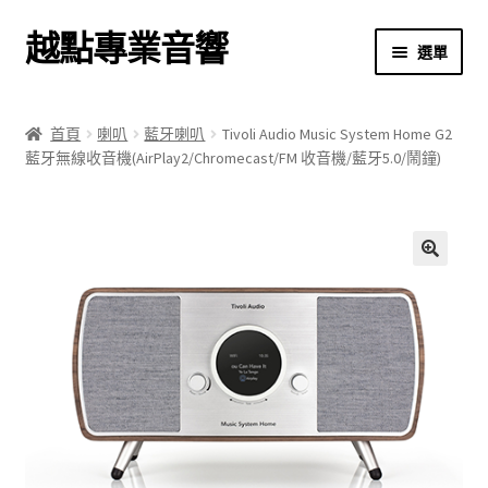
越點專業音響
跳
跳
選單
至
至
導
主
首頁
覽
要
首頁
喇叭
藍牙喇叭
Tivoli Audio Music System Home G2
列
內
藍牙無線收音機(AirPlay2/Chromecast/FM 收音機/藍牙5.0/鬧鐘)
商店
容
關於我們
我的帳號
🔍
結帳
購物車