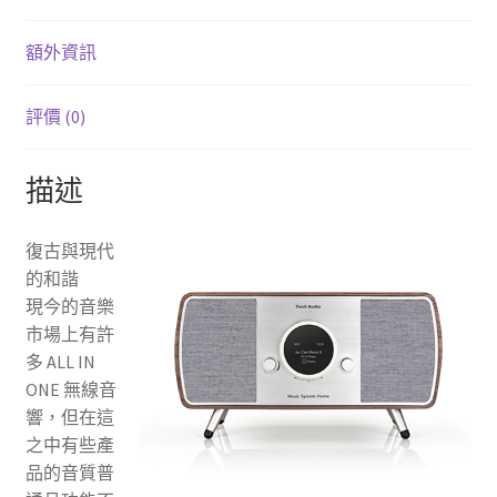
收
音
額外資訊
機
(AirPlay2/Chromecast/FM
評價 (0)
收
音
描述
機/
藍
牙
復古與現代
5.0/
的和諧
鬧
現今的音樂
鐘)
市場上有許
數
多 ALL IN
量
ONE 無線音
響，但在這
之中有些產
品的音質普