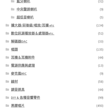
藍牙喇叭
(32)
中央聲道喇叭
(9)
超低音喇叭
(5)
擴大器/前後級/唱放/耳擴 etc
(134)
數位訊源播放器＆處理器etc.
(52)
解碼器DAC
(33)
唱頭
(135)
耳機＆耳機附件
(44)
電源供應與處理
(13)
麥克風MIC
(9)
線材
(58)
調音道具
(44)
DIY & 各種音響零件
(99)
黑膠唱片
(493)