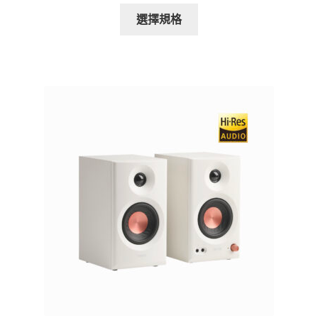
此
選擇規格
產
品
有
多
種
款
式。
可
在
產
品
頁
面
選
擇
選
項