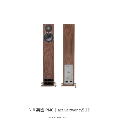
品
有
多
種
款
式。
可
在
產
品
頁
面
選
擇
選
項
🇬🇧英國 PMC｜active twenty5.23i