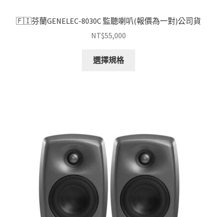
🇫🇮芬蘭GENELEC-8030C 監聽喇叭(報價為一對)公司貨
NT$
55,000
此
選擇規格
產
品
有
多
種
款
式。
可
在
產
品
頁
面