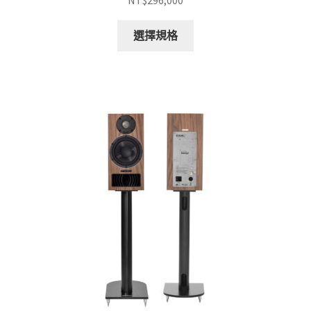
NT$
296,000
此
選擇規格
產
品
有
多
種
款
式。
可
在
產
品
頁
面
選
擇
選