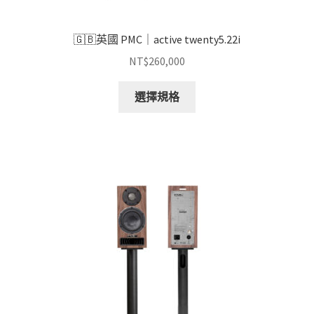
項
🇬🇧英國 PMC｜active twenty5.22i
NT$
260,000
此
選擇規格
產
品
有
多
種
款
式。
可
在
產
品
頁