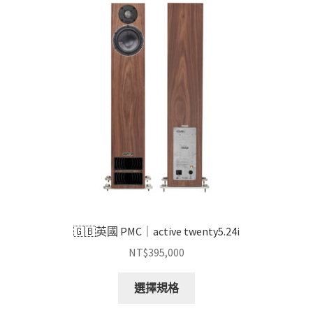
款
式。
可
在
產
品
頁
面
選
擇
選
項
🇬🇧英國 PMC｜active twenty5.24i
NT$
395,000
此
選擇規格
產