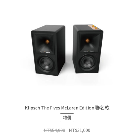
種
款
式。
可
在
產
品
頁
面
選
擇
選
項
Klipsch The Fives McLaren Edition 聯名款
特價
原
目
NT$
54,900
NT$
31,000