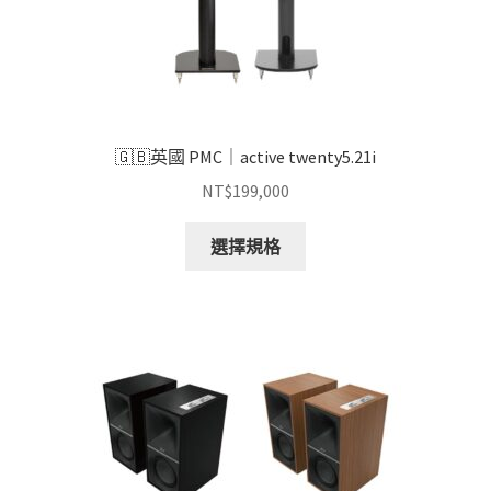
面
選
擇
選
項
🇬🇧英國 PMC｜active twenty5.21i
NT$
199,000
此
選擇規格
產
品
有
多
種
款
式。
可
在