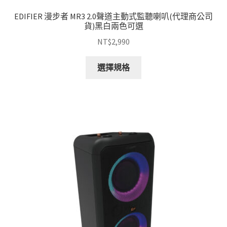
EDIFIER 漫步者 MR3 2.0聲道主動式監聽喇叭(代理商公司
貨)黑白兩色可選
NT$
2,990
此
選擇規格
產
品
有
多
種
款
式。
可
在
產
品
頁
面