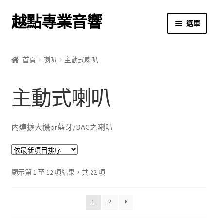
越點專業音響
跳
跳
選單
至
至
導
主
首頁
覽
要
首頁
喇叭
主動式喇叭
列
內
商店
容
主動式喇叭
關於我們
我的帳號
內建擴大機or藍牙/DAC之喇叭
結帳
依
顯示第 1 至 12 項結果，共 22 項
購物車
最
新
1
2
項
目