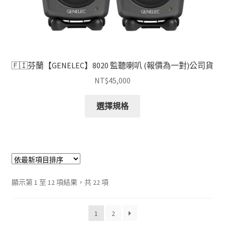
選
擇
選
項
🇫🇮芬蘭【GENELEC】8020 監聽喇叭 (報價為一對)公司貨
NT$
45,000
此
選擇規格
產
品
有
多
種
款
依
顯示第 1 至 12 項結果，共 22 項
式。
最
可
新
在
1
2
項