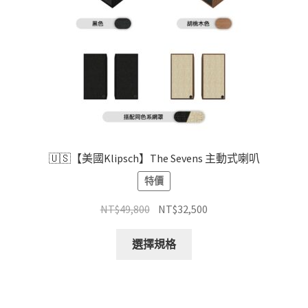
產
品
頁
面
選
擇
選
項
🇺🇸【美國Klipsch】The Sevens 主動式喇叭
特價
原
目
NT$
49,800
NT$
32,500
始
前
此
價
價
選擇規格
產
格：
格：
品
NT$49,800。
NT$32,500。
有
多