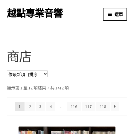
越點專業音響
跳
跳
選單
至
至
導
主
首頁
覽
要
列
內
商店
容
商店
關於我們
我的帳號
依
顯示第 1 至 12 項結果，共 1412 項
結帳
最
新
1
2
3
4
...
116
117
118
項
購物車
目
排
序