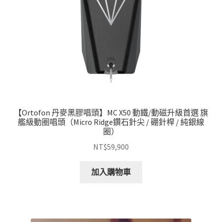
產
品
頁
面
選
擇
選
項
【Ortofon 丹麥黑膠唱頭】MC X50 動鐵/動磁升級首選 旗
艦級動圈唱頭（Micro Ridge鑽石針尖 / 硼針桿 / 純銀線
圈）
NT$
59,900
加入購物車