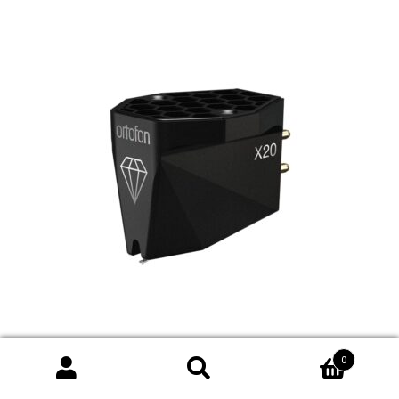
丹麥Ortofon MC X20 動圈唱頭(MC唱頭)台灣公司貨(現貨
0
供應中)
搜
搜
NT$
19,800