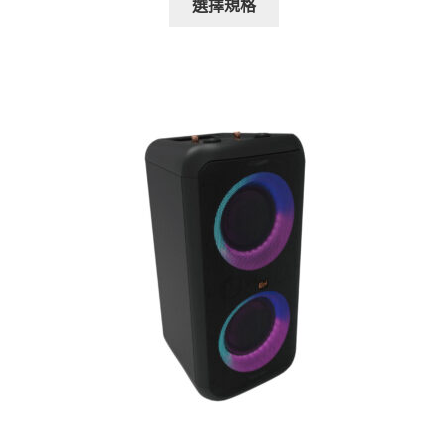
選擇規格
產
品
有
多
種
款
式。
可
在
產
品
頁
面
選
擇
選
項