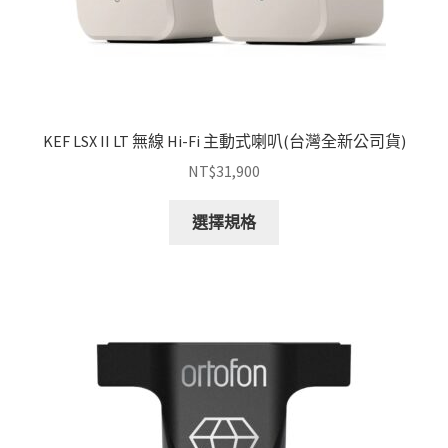
KEF LSX II LT 無線 Hi-Fi 主動式喇叭(台灣全新公司貨)
NT$
31,900
此
選擇規格
產
品
有
多
種
款
式。
可
在