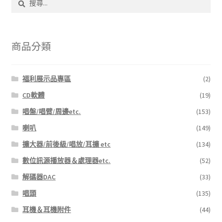
選
尋
擇
關
選
鍵
項
字:
商品分類
福利展示品專區
(2)
CD軟體
(19)
唱盤/唱臂/周邊etc.
(153)
喇叭
(149)
擴大器/前後級/唱放/耳擴 etc
(134)
數位訊源播放器＆處理器etc.
(52)
解碼器DAC
(33)
唱頭
(135)
耳機＆耳機附件
(44)