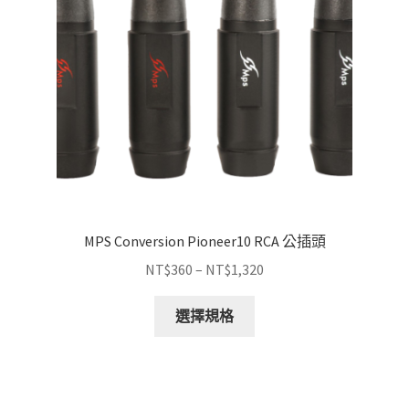
MPS Conversion Pioneer10 RCA 公插頭
價
NT$
360
–
NT$
1,320
格
此
範
選擇規格
產
圍：
品
NT$360
有
到
多
NT$1,320