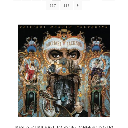
目
117
118
排
序
MFSL2-571 MICHAEL JACKSON/ DANGEROUS(2LP)