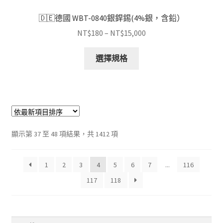
🇩🇪德國 WBT-0840銀銲錫(4%銀，含鉛）
價
NT$
180
–
NT$
15,000
格
此
範
選擇規格
產
圍：
品
NT$180
有
到
多
NT$15,000
種
款
依
顯示第 37 至 48 項結果，共 1412 項
式。
最
可
新
在
1
2
3
4
5
6
7
...
116
項
產
目
117
118
排
品
序
頁
面
搜