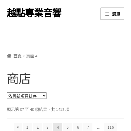
越點專業音響
跳
跳
選單
至
至
導
主
首頁
覽
要
列
內
商店
容
首頁
頁面 4
關於我們
商店
我的帳號
結帳
購物車
依
顯示第 37 至 48 項結果，共 1412 項
最
新
1
2
3
4
5
6
7
...
116
項