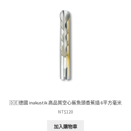
種
款
式。
可
在
產
品
頁
面
選
擇
選
項
🇩🇪德國 inakustik 高品質空心鯊魚頭香蕉插 6平方毫米
NT$
120
加入購物車