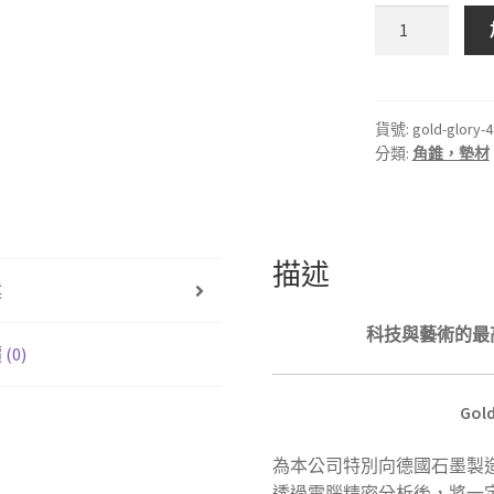
🇩🇪
德
國
WEIZHI
PRECISION
貨號:
gold-glory-4
分類:
角錐，墊材
威
治
精
密
頂
描述
述
級
高
科技與藝術的最
純
(0)
度
化
Go
學
複
為本公司特別向德國石墨製
合
透過電腦精密分析後，將一