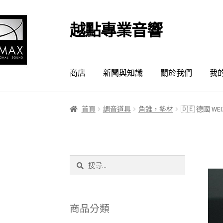
越點專業音響
跳
跳
至
至
導
主
覽
要
商店
新聞與知識
關於我們
我
列
內
容
首頁
調音道具
角錐，墊材
🇩🇪 德國 W
搜
尋
關
鍵
字:
商品分類