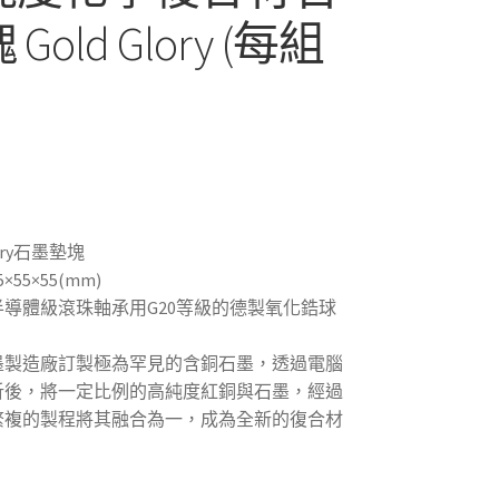
Gold Glory (每組
lory石墨墊塊
×55×55(mm)
導體級滾珠軸承用G20等級的德製氧化鋯球
墨製造廠訂製極為罕見的含銅石墨，透過電腦
析後，將一定比例的高純度紅銅與石墨，經過
繁複的製程將其融合為一，成為全新的復合材