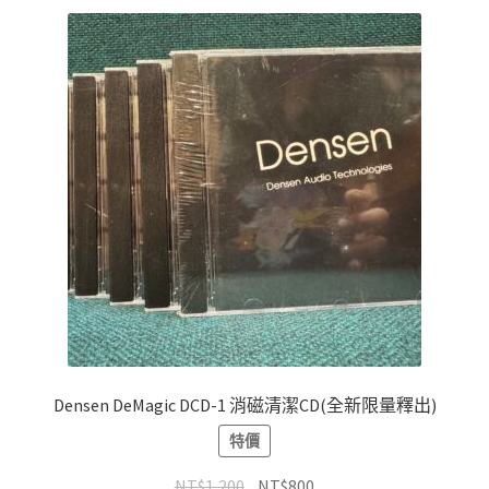
多
NT$15,000
種
款
式。
可
在
產
品
頁
面
選
擇
選
項
Densen DeMagic DCD-1 消磁清潔CD(全新限量釋出)
特價
原
目
NT$
1,200
NT$
800