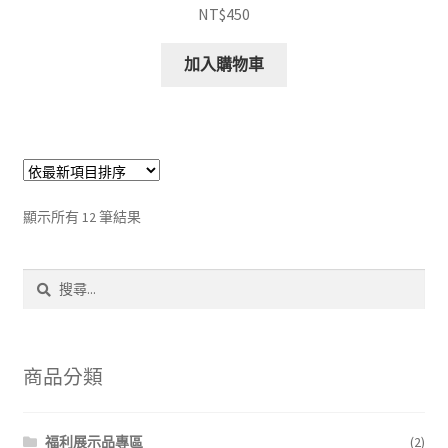
NT$
450
加入購物車
依
顯示所有 12 筆結果
最
新
搜
項
尋
目
關
排
鍵
序
字:
商品分類
福利展示品專區
(2)