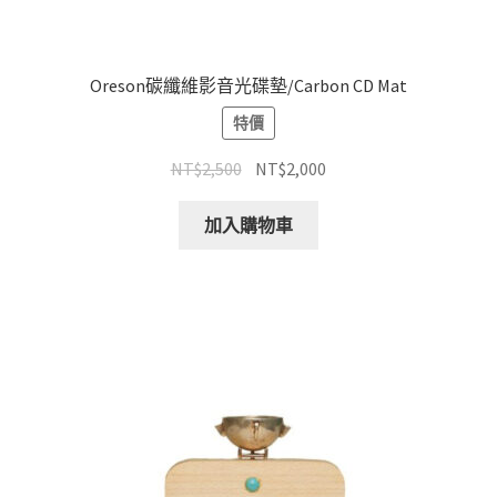
選
項
Oreson碳纖維影音光碟墊/Carbon CD Mat
特價
原
目
NT$
2,500
NT$
2,000
始
前
價
價
加入購物車
格：
格：
NT$2,500。
NT$2,000。