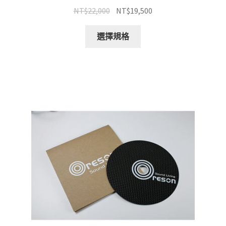
原
目
NT$
22,000
NT$
19,500
始
前
此
價
價
選擇規格
產
格：
格：
品
NT$22,000。
NT$19,500。
有
多
種
款
式。
可
在
產
品
頁
面
選
擇