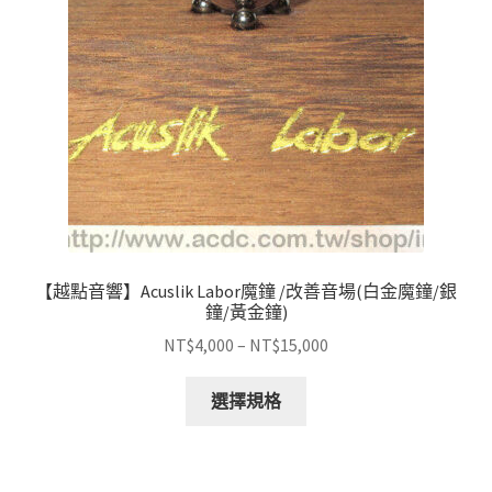
【越點音響】Acuslik Labor魔鐘 /改善音場(白金魔鐘/銀
鐘/黃金鐘)
價
NT$
4,000
–
NT$
15,000
格
此
範
選擇規格
產
圍：
品
NT$4,000
有
到