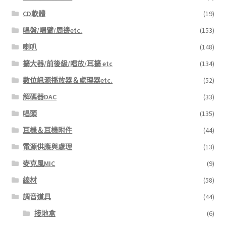
CD軟體
(19)
唱盤/唱臂/周邊etc.
(153)
喇叭
(148)
擴大器/前後級/唱放/耳擴 etc
(134)
數位訊源播放器＆處理器etc.
(52)
解碼器DAC
(33)
唱頭
(135)
耳機＆耳機附件
(44)
電源供應與處理
(13)
麥克風MIC
(9)
線材
(58)
調音道具
(44)
接地盒
(6)