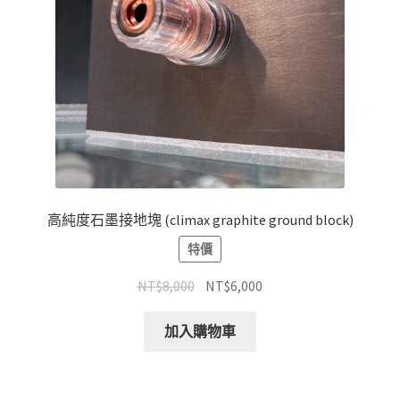
高純度石墨接地塊 (climax graphite ground block)
特價
原
目
NT$
8,000
NT$
6,000
始
前
價
價
加入購物車
格：
格：
NT$8,000。
NT$6,000。