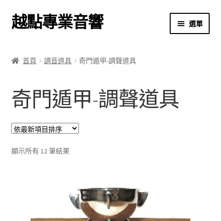
越點專業音響
跳
跳
選單
至
至
導
主
首頁
覽
要
首頁
調音道具
奇門遁甲-調聲道具
列
內
商店
容
奇門遁甲-調聲道具
關於我們
我的帳號
依
結帳
顯示所有 12 筆結果
最
新
購物車
項
目
排
序