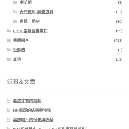
喇叭架
(8)
奇門遁甲-調聲道具
(12)
角錐，墊材
(20)
DIY & 各種音響零件
(99)
黑膠唱片
(493)
投影機
(1)
其他
(19)
新聞＆文章
老店才有的福利
MM唱頭的結構與特性
黑膠唱片的保養與收藏