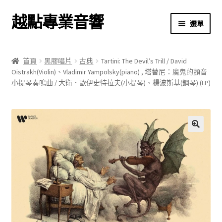
越點專業音響
跳
跳
選單
至
至
導
主
首頁
覽
要
首頁
黑膠唱片
古典
Tartini: The Devil’s Trill / David
列
內
Oistrakh(Violin)、Vladimir Yampolsky(piano) , 塔替尼：魔鬼的顫音
商店
容
小提琴奏鳴曲 / 大衛．歐伊史特拉夫(小提琴)、楊波斯基(鋼琴) (LP)
關於我們
我的帳號
🔍
結帳
購物車