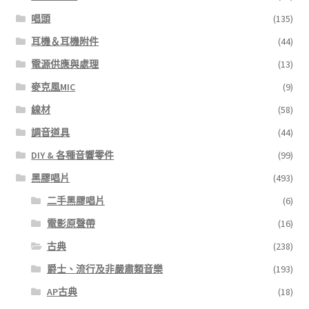
唱頭
(135)
耳機＆耳機附件
(44)
電源供應與處理
(13)
麥克風MIC
(9)
線材
(58)
調音道具
(44)
DIY & 各種音響零件
(99)
黑膠唱片
(493)
二手黑膠唱片
(6)
電影原聲帶
(16)
古典
(238)
爵士、流行及非嚴肅類音樂
(193)
AP古典
(18)