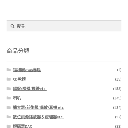
搜
尋
關
鍵
字:
商品分類
福利展示品專區
(2)
CD軟體
(19)
唱盤/唱臂/周邊etc.
(153)
喇叭
(149)
擴大器/前後級/唱放/耳擴 etc
(134)
數位訊源播放器＆處理器etc.
(52)
解碼器DAC
(33)