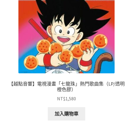
可
在
產
品
頁
面
選
擇
選
項
【越點音響】電視漫畫「七龍珠」熱門歌曲集（LP/透明
橙色膠）
NT$
1,580
加入購物車