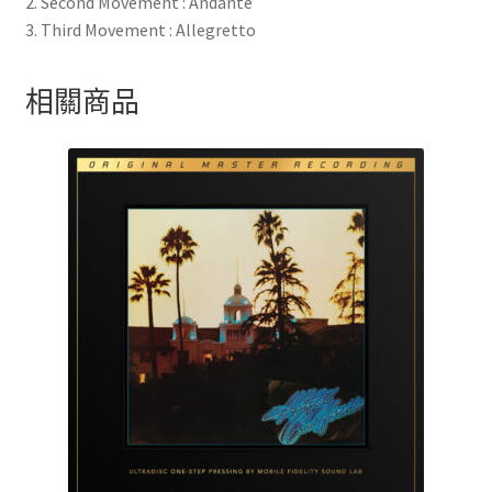
2. Second Movement : Andante
琴)
3. Third Movement : Allegretto
(LP)
數
相關商品
量