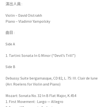
演出人員 :
曲
/
Violin – David Oistrakh
大
Piano – Vladimir Yampolsky
衛．
歐
曲目 :
伊
史
Side A
特
拉
1. Tartini: Sonata In G Minor (“Devil’s Trill”)
夫
(小
Side B
提
琴)、
Debussy: Suite bergamasque, CD 82, L. 75: III. Clair de lune
楊
(Arr. Roelens for Violin and Piano)
波
斯
Mozart: Sonata No. 32 In B Flat Major, K.454
基
1. First Movement : Largo — Allegro
(鋼