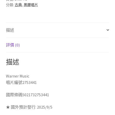
分類:
古典
,
黑膠唱片
David
Oistrakh(Violin)、
Vladimir
Yampolsky(piano)
描述
,
塔
替
評價 (0)
尼：
魔
描述
鬼
的
顫
Warner Music
音
唱片編號2753441
小
國際條碼5021732753441
提
琴
★ 國外預計發行: 2025/9/5
奏
鳴