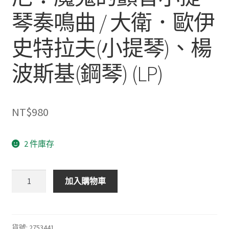
琴奏鳴曲 / 大衛．歐伊
史特拉夫(小提琴)、楊
波斯基(鋼琴) (LP)
NT$
980
2 件庫存
Tartini:
加入購物車
The
Devil's
Trill
/
貨號:
2753441