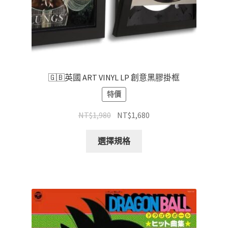
🇬🇧英國 ART VINYL LP 創意黑膠掛框
特價
原
目
NT$
1,980
NT$
1,680
始
前
此
價
價
選擇規格
產
格：
格：
品
NT$1,980。
NT$1,680。
有
多
種
款
式。