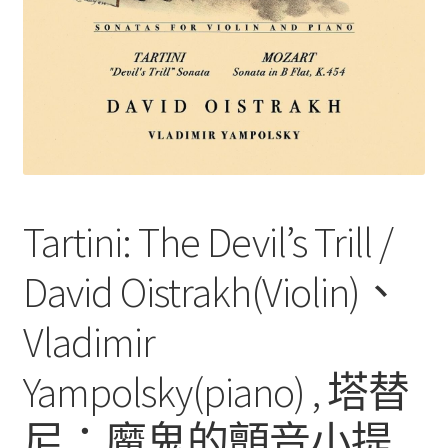
Tartini: The Devil’s Trill /
David Oistrakh(Violin)、
Vladimir
Yampolsky(piano) , 塔替
尼：魔鬼的顫音小提