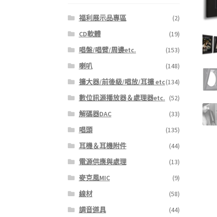
福利展示品專區
(2)
CD軟體
(19)
唱盤/唱臂/周邊etc.
(153)
喇叭
(148)
擴大器/前後級/唱放/耳擴 etc
(134)
數位訊源播放器＆處理器etc.
(52)
解碼器DAC
(33)
唱頭
(135)
耳機＆耳機附件
(44)
電源供應與處理
(13)
麥克風MIC
(9)
線材
(58)
調音道具
(44)