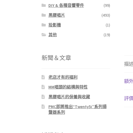
DIY & 各種音響零件
(99)
黑膠唱片
(493)
投影機
(1)
其他
(19)
新聞＆文章
描
老店才有的福利
額
MM唱頭的結構與特性
黑膠唱片的保養與收藏
評價 
PMC即將推出“Twenty5i”系列揚
聲器系列