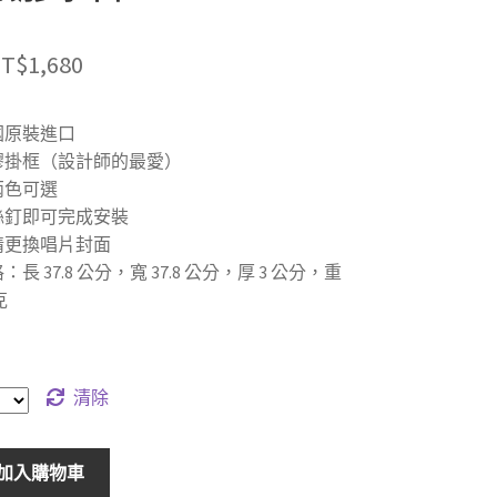
原
目
T$
1,680
始
前
英國原裝進口
價
價
膠掛框（設計師的最愛）
格：
格：
兩色可選
絲釘即可完成安裝
T$1,980。
NT$1,680。
情更換唱片封面
長 37.8 公分，寬 37.8 公分，厚 3 公分，重
克
清除
加入購物車