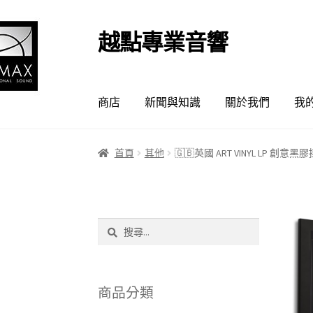
越點專業音響
跳
跳
至
至
導
主
覽
要
商店
新聞與知識
關於我們
我
列
內
容
首頁
其他
🇬🇧英國 ART VINYL LP 創意黑
搜
尋
關
鍵
字:
商品分類