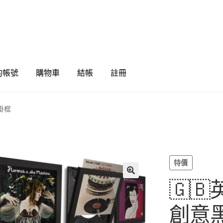
的帳號
購物車
結帳
註冊
膠掛框
特價
🇬🇧英
🔍
創意