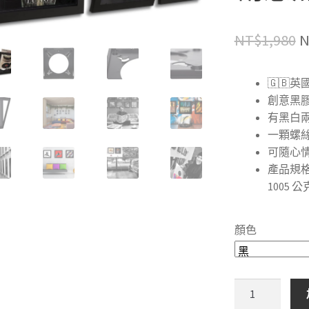
NT$
1,980
N
🇬🇧
創意黑
有黑白
一顆螺
N
可隨心
產品規格：
1005 公
顏色
🇬🇧
英