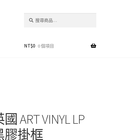
搜
搜
尋
尋
關
鍵
字:
NT$
0
0 個項目
國 ART VINYL LP
黑膠掛框