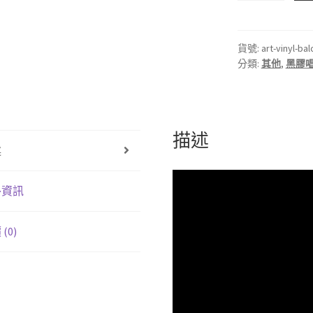
國
ART
VINYL
貨號:
art-vinyl-bal
分類:
其他
,
黑膠
LP
創
意
黑
膠
描述
述
掛
框
數
外資訊
量
(0)