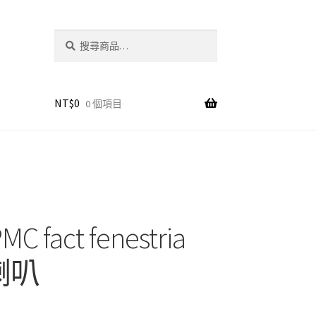
搜
搜
尋
尋
關
鍵
字:
NT$
0
0 個項目
 fact fenestria
喇叭