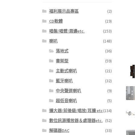
福利展示品專區
(2)
CD軟體
(19)
唱盤/唱臂/周邊etc.
(153)
喇叭
(148)
落地式
(36)
書架型
(59)
主動式喇叭
(21)
藍牙喇叭
(32)
中央聲道喇叭
(9)
超低音喇叭
(5)
擴大器/前後級/唱放/耳擴 etc
(134)
數位訊源播放器＆處理器etc.
(52)
解碼器DAC
(33)