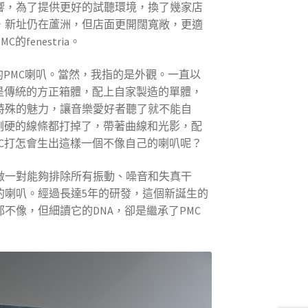
響，為了提供更好的試聽環境，換了幾家店
，新址仍在蘆洲，但店面更開闊寬敞，更適
fenestria。
PMC的PMC喇叭。當然，我指的是外觀。一直以
都是傳統的方正箱體，配上自家製造的單體，
特殊的魅力，讓音樂愛好者聽了就不能自
把所有剛硬的線條都打掉了，帶著曲線和光影，配
MC打怎會生出這樣一個不像自己的喇叭呢？
做一對能夠排除所有振動、噪音和失真干
的喇叭。經過長達5年的研發，這個新誕生的
不像，但細讀它的DNA，卻是繼承了PMC