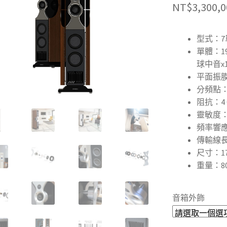
NT$
3,300,0
型式：7
單體：19
球中音x
平面振膜
分頻點：3
阻抗：4 
靈敏度：
頻率響應：
傳輸線長度
尺寸：1700
重量：80
音箱外飾