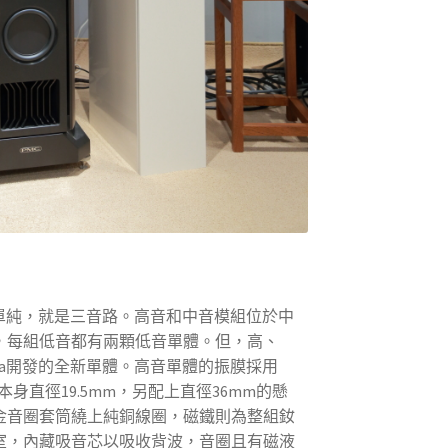
其實很單純，就是三音路。高音和中音模組位於中
，每組低音都有兩顆低音單體。但，高、
tria開發的全新單體。高音單體的振膜採用
本身直徑19.5mm，另配上直徑36mm的懸
金音圈套筒繞上純銅線圈，磁鐵則為整組釹
室，內藏吸音芯以吸收背波，音圈且有磁液