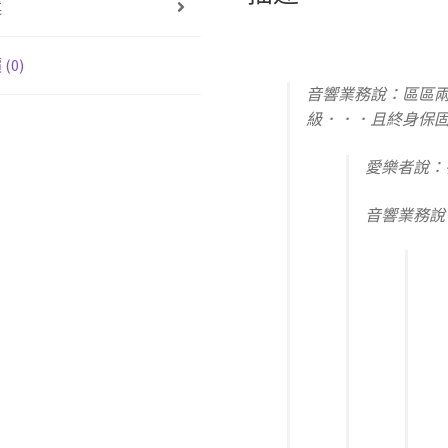
述
Mat
數
量
(0)
音響業務說：區區
級．．．且終身保
愛樂者說：
音響業務說