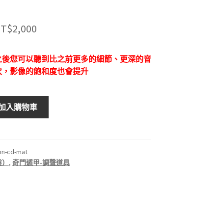
原
目
T$
2,000
始
前
之後您可以聽到比之前更多的細節、更深的音
價
價
次，影像的飽和度也會提升
格：
格：
T$2,500。
NT$2,000。
加入購物車
on-cd-mat
盤）
,
奇門遁甲-調聲道具