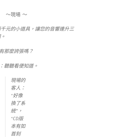
～現場 ～
兩千元的小道具，讓您的音響連升三
固。
有那麼誇張嗎？
：聽聽看便知道。
現場的
客人：
“好像
換了系
統”，
“CD版
本有如
首刻