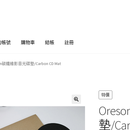
的帳號
購物車
結帳
註冊
on碳纖維影音光碟墊/Carbon CD Mat
特價
Ore
🔍
墊/Car