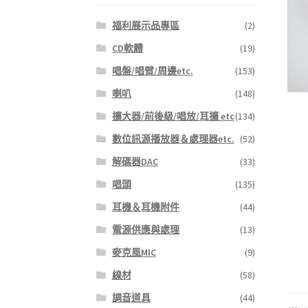
福利展示品專區
(2)
CD軟體
(19)
唱盤/唱臂/周邊etc.
(153)
喇叭
(148)
擴大器/前後級/唱放/耳擴 etc
(134)
數位訊源播放器＆處理器etc.
(52)
解碼器DAC
(33)
唱頭
(135)
耳機＆耳機附件
(44)
電源供應與處理
(13)
麥克風MIC
(9)
線材
(58)
調音道具
(44)