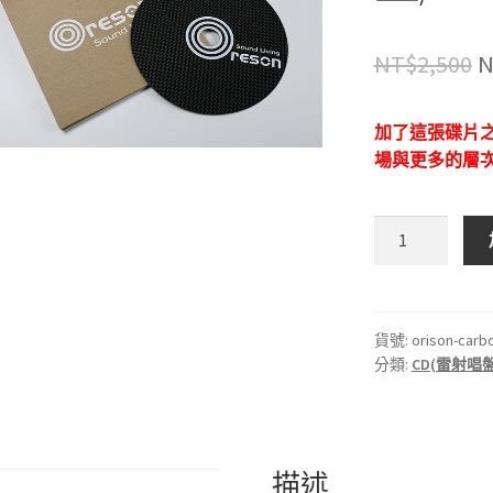
NT$
2,500
N
加了這張碟片
場與更多的層
N
Oreson
碳
纖
維
影
貨號:
orison-carb
分類:
CD(雷射唱
音
光
碟
墊/Carbon
CD
描述