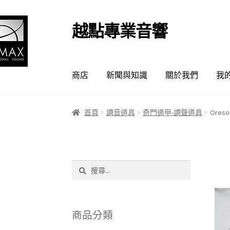
越點專業音響
跳
跳
至
至
導
主
覽
要
商店
新聞與知識
關於我們
我
列
內
容
首頁
調音道具
奇門遁甲-調聲道具
Ores
搜
尋
關
鍵
字:
商品分類