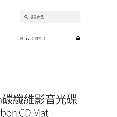
搜
搜
尋
尋
關
鍵
字:
NT$
0
0 個項目
son碳纖維影音光碟
bon CD Mat