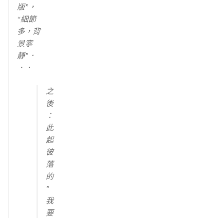
版”，
“細節
多，背
景寧
靜”．
．．
之
後
：
此
起
彼
落
的
”
我
要