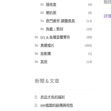
描
接地盒
(6)
喇叭架
(8)
評價 
奇門遁甲-調聲道具
(12)
角錐，墊材
(20)
DIY & 各種音響零件
(99)
黑膠唱片
(493)
投影機
(1)
其他
(19)
新聞＆文章
老店才有的福利
MM唱頭的結構與特性