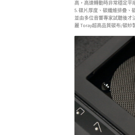
高，高速轉動時非常穩定平
5. 碟片厚度、碳纖維排疊
並由多位音響專家試聽後才
麗 Toray超高品質碳布/碳