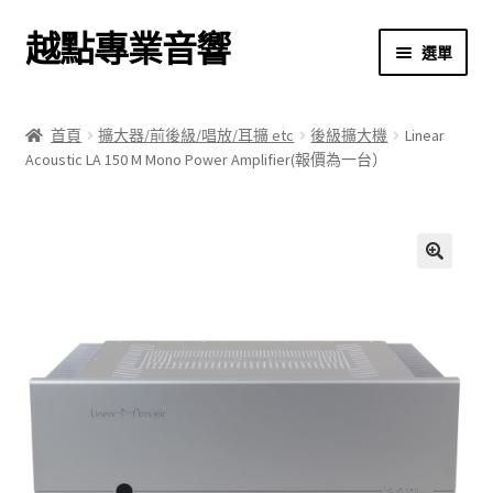
越點專業音響
跳
跳
選單
至
至
導
主
首頁
覽
要
首頁
擴大器/前後級/唱放/耳擴 etc
後級擴大機
Linear
列
內
Acoustic LA 150 M Mono Power Amplifier(報價為一台）
商店
容
關於我們
我的帳號
🔍
結帳
購物車