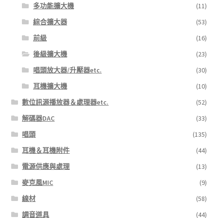
多功能擴大機
(11)
綜合擴大器
(53)
前級
(16)
後級擴大機
(23)
唱頭放大器/升壓器etc.
(30)
耳機擴大機
(10)
數位訊源播放器＆處理器etc.
(52)
解碼器DAC
(33)
唱頭
(135)
耳機＆耳機附件
(44)
電源供應與處理
(13)
麥克風MIC
(9)
線材
(58)
調音道具
(44)