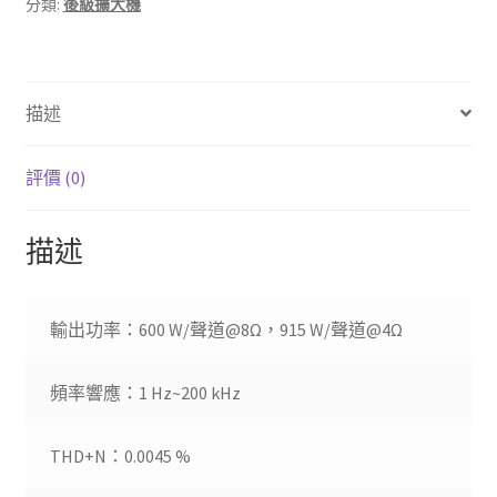
分類:
後級擴大機
Mono
Power
Amplifier(報
價
描述
為
一
台）
評價 (0)
數
量
描述
輸出功率：600 W/聲道@8Ω，915 W/聲道@4Ω
頻率響應：1 Hz~200 kHz
THD+N：0.0045 %