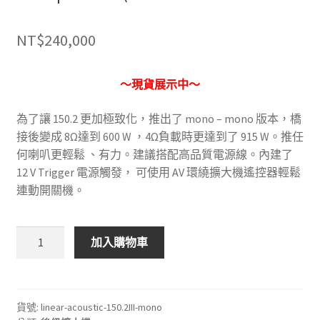
NT$
240,000
～現貨展示中～
為了讓 150.2 更加極致化，推出了 mono – mono 版本，橋
接後變成 8Ω達到 600 W ，4Ω負載時更達到了 915 W。推任
何喇叭更輕鬆 、有力。建議搭配高品質電源線。內建了
12 V Trigger 電源觸發， 可使用 AV 環繞擴大機遙控器輕鬆
連動開關機。
Linear
加入購物車
Acoustic
LA
150
M
貨號:
linear-acoustic-150.2III-mono