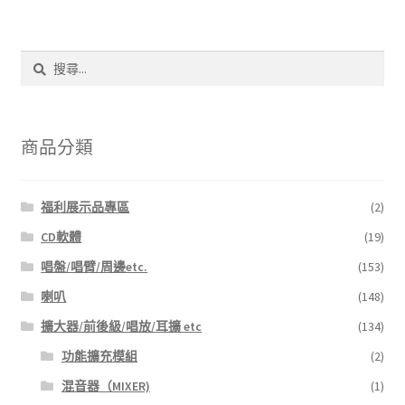
搜
尋
關
鍵
字:
商品分類
福利展示品專區
(2)
CD軟體
(19)
唱盤/唱臂/周邊etc.
(153)
喇叭
(148)
擴大器/前後級/唱放/耳擴 etc
(134)
功能擴充模組
(2)
混音器（MIXER)
(1)