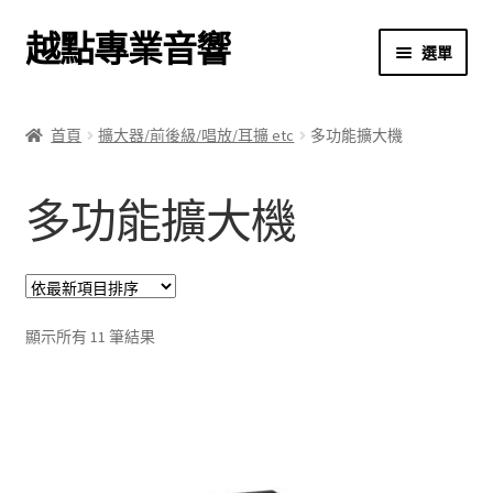
越點專業音響
跳
跳
選單
至
至
導
主
首頁
覽
要
首頁
擴大器/前後級/唱放/耳擴 etc
多功能擴大機
列
內
商店
容
多功能擴大機
關於我們
我的帳號
依
結帳
顯示所有 11 筆結果
最
新
購物車
項
目
排
序