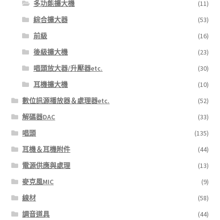
多功能擴大機
(11)
綜合擴大器
(53)
前級
(16)
後級擴大機
(23)
唱頭放大器/升壓器etc.
(30)
耳機擴大機
(10)
數位訊源播放器＆處理器etc.
(52)
解碼器DAC
(33)
唱頭
(135)
耳機＆耳機附件
(44)
電源供應與處理
(13)
麥克風MIC
(9)
線材
(58)
調音道具
(44)