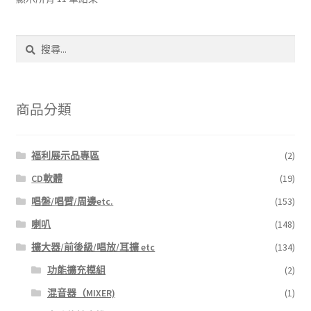
最
新
搜
項
尋
目
關
排
鍵
序
字:
商品分類
福利展示品專區
(2)
CD軟體
(19)
唱盤/唱臂/周邊etc.
(153)
喇叭
(148)
擴大器/前後級/唱放/耳擴 etc
(134)
功能擴充模組
(2)
混音器（MIXER)
(1)