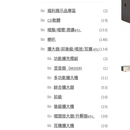
福利展示品專區
(2)
CD軟體
(19)
唱盤/唱臂/周邊etc.
(153)
喇叭
(148)
擴大器/前後級/唱放/耳擴 etc
(134)
功能擴充模組
(2)
混音器（MIXER)
(1)
多功能擴大機
(11)
綜合擴大器
(53)
前級
(16)
後級擴大機
(23)
唱頭放大器/升壓器etc.
(30)
耳機擴大機
(10)