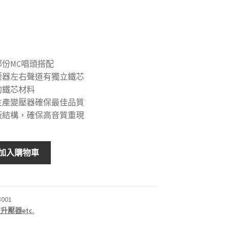
份MC唱頭搭配
壓器左右聲道有獨立鐵芯
的鐵芯材料
生產變壓器確保最佳品質
蔽結構，確保高音質重現
加入購物車
3001
升壓器etc.