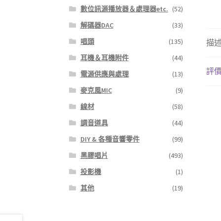
數位訊源播放器＆處理器etc.
(52)
解碼器DAC
(33)
唱頭
(135)
描
耳機＆耳機附件
(44)
評價 
電源供應與處理
(13)
麥克風MIC
(9)
線材
(58)
調音道具
(44)
DIY & 各種音響零件
(99)
黑膠唱片
(493)
投影機
(1)
其他
(19)