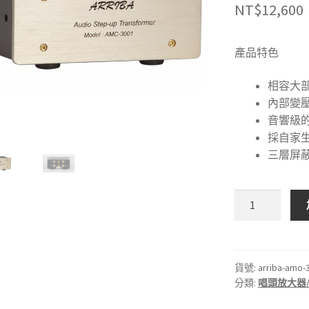
NT$
12,600
產品特色
相容大部
內部變
音響級
採自家
三層屏
Arriba
AMC-
3001
唱
頭
貨號:
arriba-amo-
分類:
唱頭放大器/
升
壓