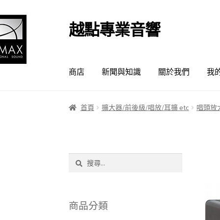
越點專業音響
跳
跳
至
至
導
主
覽
要
商店
新聞與知識
關於我們
我
列
內
容
首頁
擴大器/前後級/唱放/耳擴 etc
唱頭放大
搜
尋
關
鍵
字:
商品分類