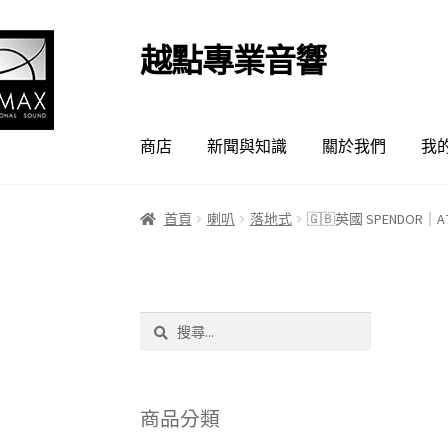
越點專業音響
跳
跳
至
至
導
主
覽
要
商店
新聞與知識
關於我們
我
列
內
容
首頁
喇叭
落地式
🇬🇧英國 SPENDO
搜
尋
關
鍵
字:
商品分類