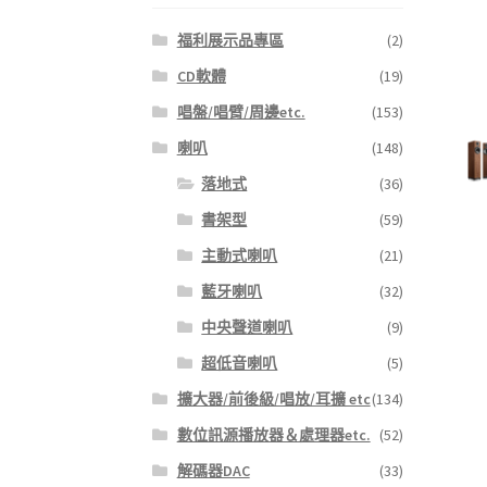
福利展示品專區
(2)
CD軟體
(19)
唱盤/唱臂/周邊etc.
(153)
喇叭
(148)
落地式
(36)
書架型
(59)
主動式喇叭
(21)
藍牙喇叭
(32)
中央聲道喇叭
(9)
超低音喇叭
(5)
擴大器/前後級/唱放/耳擴 etc
(134)
數位訊源播放器＆處理器etc.
(52)
解碼器DAC
(33)