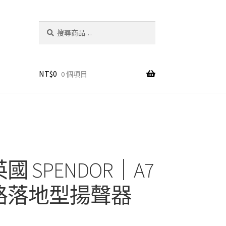
搜
搜
尋
尋
關
鍵
字:
NT$
0
0 個項目
英國 SPENDOR｜A7
路落地型揚聲器