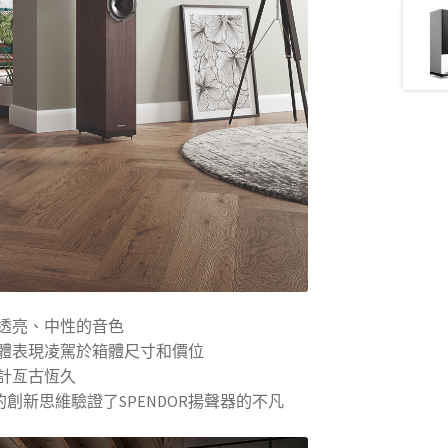
遞透亮、中性的音色
的整體表現凌駕於箱體尺寸和價位
設計亙古恆久
的創新思維驗證了SPENDOR揚聲器的不凡