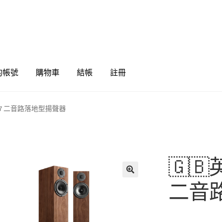
的帳號
購物車
結帳
註冊
R｜A7 二音路落地型揚聲器
🇬🇧
🔍
二音