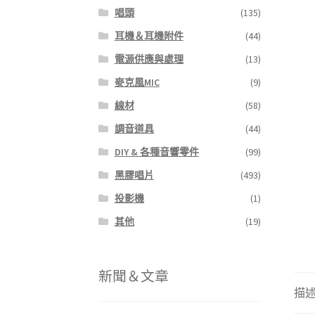
唱頭
(135)
耳機＆耳機附件
(44)
電源供應與處理
(13)
麥克風MIC
(9)
線材
(58)
調音道具
(44)
DIY & 各種音響零件
(99)
黑膠唱片
(493)
投影機
(1)
其他
(19)
新聞＆文章
描