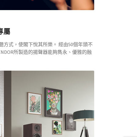
專屬
聆聽方式，使閣下悅其所樂。 經由50個年頭不
ENDOR所製造的揚聲器能夠雋永、優雅的融