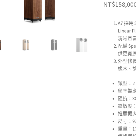
NT$
158,00
A7 採
Linea
清晰且
配備 Sp
供更寬
外型修
橡木、
類型：2
頻率響應：
阻抗：8Ω
靈敏度：8
推薦擴大
尺寸：934
重量：17