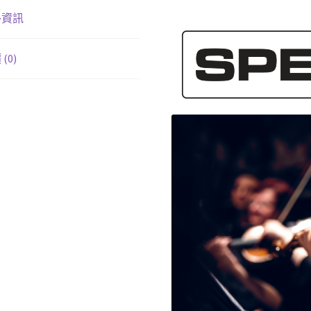
聲
外資訊
器
數
(0)
量