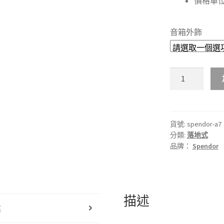
價格單
音箱外飾
🇬🇧
英
國
SPENDOR
｜
貨號:
spendor-a7
分類:
落地式
A7
品牌：
Spendor
二
音
路
落
描述
地
述
型
揚