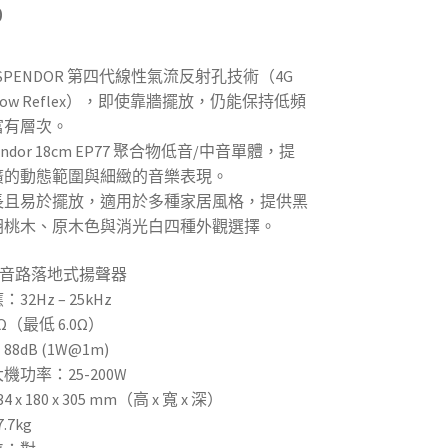
0
用 SPENDOR 第四代線性氣流反射孔技術（4G
r Flow Reflex），即使靠牆擺放，仍能保持低頻
富有層次。
endor 18cm EP77 聚合物低音/中音單體，提
廣的動態範圍與細緻的音樂表現。
長且易於擺放，適用於多種家居風格，提供黑
胡桃木、原木色與消光白四種外觀選擇。
 音路落地式揚聲器
32Hz – 25kHz
（最低 6.0Ω）
8dB (1W@1m)
機功率：25-200W
 x 180 x 305 mm（高 x 寬 x 深）
.7kg