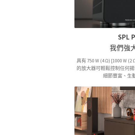
量
SPL 
我們強
具有 750 W (4 Ω) [1000 
的放大器可輕鬆控制任何揚聲器。
細節豐富、生