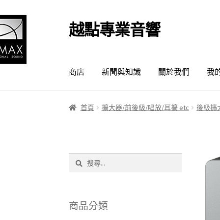
越點專業音響
跳
跳
至
至
導
主
覽
要
商店
新聞與知識
關於我們
我
列
內
容
首頁
擴大器/前後級/唱放/耳擴 etc
後級擴
搜
尋
關
鍵
字:
商品分類