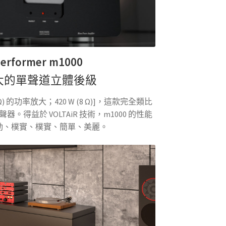
Performer m1000
大的單聲道立體後級
W (2 Ω) 的功率放大；420 W (8 Ω)]，這款完全類比
得益於 VOLTAiR 技術，m1000 的性能
動、樸實、樸實、簡單、美麗。