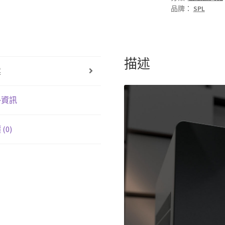
品牌：
SPL
大
電
流/
瓦
描述
數
述
mono-
block
擴
外資訊
大
機
(0)
(報
價
為
一
對
兩
部）
數