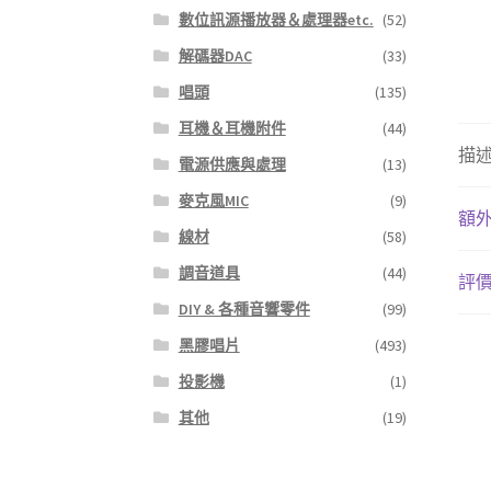
數位訊源播放器＆處理器etc.
(52)
解碼器DAC
(33)
唱頭
(135)
耳機＆耳機附件
(44)
描
電源供應與處理
(13)
麥克風MIC
(9)
額
線材
(58)
調音道具
(44)
評價 
DIY & 各種音響零件
(99)
黑膠唱片
(493)
投影機
(1)
其他
(19)