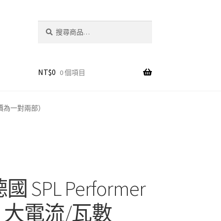
搜
搜
尋
尋
關
鍵
字:
NT$
0
0 個項目
大機(報價為一對兩部）
國 SPL Performer
00 大電流/瓦數