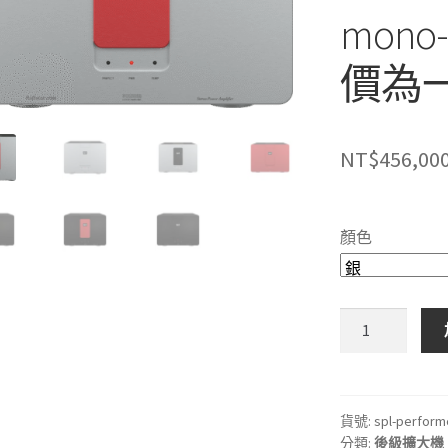
mono
價為
NT$
456,00
顏色
🇩🇪
德
國
SPL
Performer
貨號:
spl-perform
分類:
後級擴大機
m1000