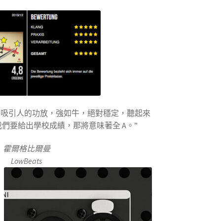
很吸引人的功放，強如牛，絕對穩定，聽起來
們要給出學校成績，那將意味著全 A。”
霍爾格比爾曼
LowBeats