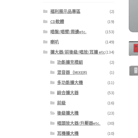
福利展示品專區
(2)
CD軟體
(19)
唱盤/唱臂/周邊etc.
(153)
喇叭
(149)
擴大器/前後級/唱放/耳擴 etc
(134)
功能擴充模組
(2)
混音器（MIXER)
(1)
多功能擴大機
(11)
綜合擴大器
(53)
前級
(16)
後級擴大機
(23)
唱頭放大器/升壓器etc.
(30)
耳機擴大機
(10)