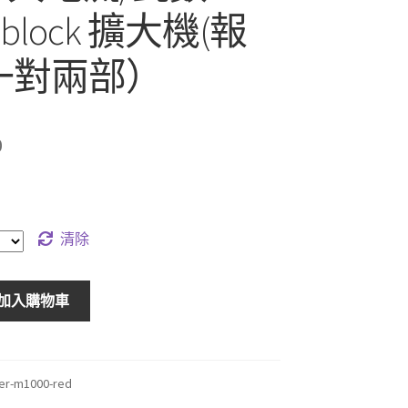
-block 擴大機(報
一對兩部）
0
清除
加入購物車
er-m1000-red