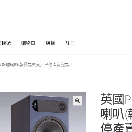
的帳號
購物車
結帳
註冊
two.8 監聽喇叭(報價為單支）已停產賣完為止
英國PM
🔍
喇叭
停產