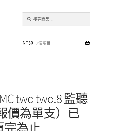
搜
搜
尋
尋
關
鍵
字:
NT$
0
0 個項目
C two two.8 監聽
(報價為單支）已
賣完為止