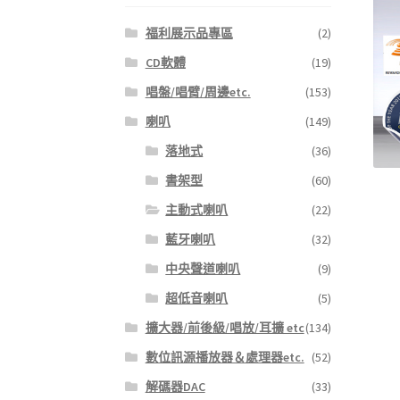
福利展示品專區
(2)
CD軟體
(19)
唱盤/唱臂/周邊etc.
(153)
喇叭
(149)
落地式
(36)
書架型
(60)
主動式喇叭
(22)
藍牙喇叭
(32)
中央聲道喇叭
(9)
超低音喇叭
(5)
擴大器/前後級/唱放/耳擴 etc
(134)
數位訊源播放器＆處理器etc.
(52)
解碼器DAC
(33)