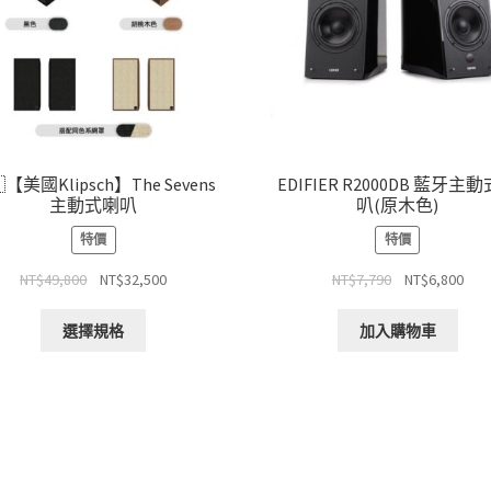
🇸【美國Klipsch】The Sevens
EDIFIER R2000DB 藍牙主
主動式喇叭
叭(原木色)
特價
特價
原
目
原
目
NT$
49,800
NT$
32,500
NT$
7,790
NT$
6,800
始
前
始
前
此
價
價
價
價
選擇規格
加入購物車
產
格：
格：
格：
格
品
NT$49,800。
NT$32,500。
NT$7,790。
NT$
有
多
種
款
式。