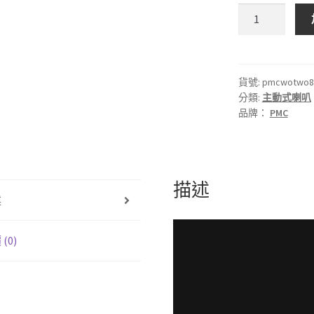
英
國
PMC
two
two.8
貨號:
pmcwotwo8
分類:
主動式喇叭
監
品牌：
PMC
聽
喇
叭
(報
描述
價
述
為
單
支）
(0)
已
停
產
賣