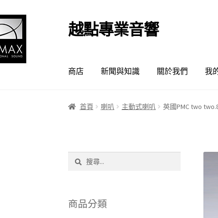
越點專業音響
跳
跳
至
至
導
主
覽
要
商店
新聞與知識
關於我們
我
列
內
容
首頁
喇叭
主動式喇叭
英國PMC two 
搜
尋
關
鍵
字:
商品分類