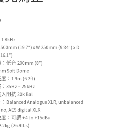
0
：
1.8kHz
0mm (19.7″) x W 250mm (9.84″) x D
16.1″)
體：低音
200mm (8″)
m Soft Dome
1.9m (6.2ft)
35Hz – 25kHz
輸入阻抗
20k Bal
子：
Balanced Analogue XLR, unbalanced
o, AES digital XLR
敏度：可調
+4 to +15dBu
kg (26.9lbs)