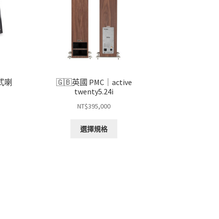
動式喇
🇬🇧英國 PMC｜active
twenty5.24i
NT$
395,000
此
選擇規格
產
品
有
：
多
6,800。
種
款
式。
可