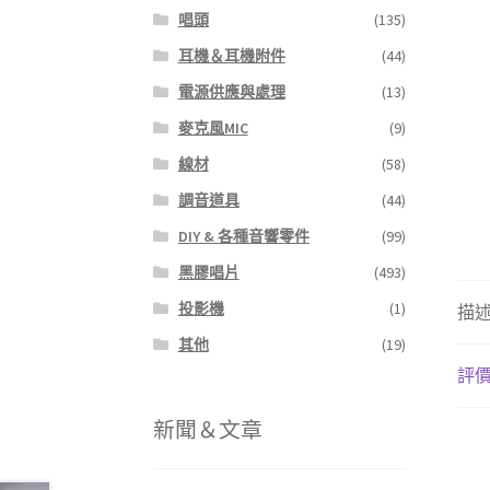
唱頭
(135)
耳機＆耳機附件
(44)
電源供應與處理
(13)
麥克風MIC
(9)
線材
(58)
調音道具
(44)
DIY & 各種音響零件
(99)
黑膠唱片
(493)
投影機
(1)
描
其他
(19)
評價 
新聞＆文章