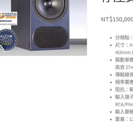
NT$
150,00
分頻點
尺寸：H 50
410mm (
驅動單
高音 27m
傳輸線長度：
頻率響應：
阻抗：
輸入端
RCA/Phon
輸入靈
重量：12.2