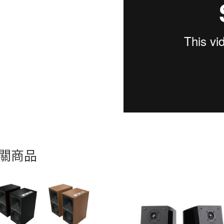
完
為
止
數
量
關商品