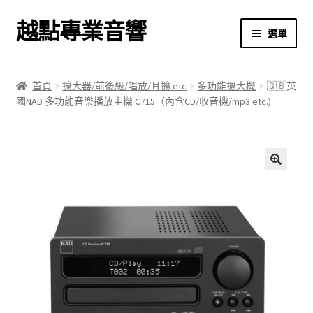
越點專業音響
跳
跳
選單
至
至
導
主
首頁
覽
要
首頁
擴大器/前後級/唱放/耳擴 etc
多功能擴大機
🇬🇧英
列
內
國NAD 多功能音樂播放主機 C715（內含CD/收音機/mp3 etc.)
商店
容
關於我們
我的帳號
🔍
結帳
購物車