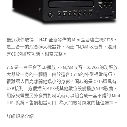
最近我們取得了 NAD 全新發佈的 Mini 型音響主機C715，
是三合一的綜合擴大機設計，內建 FM/AM 收音外，還具
有CD 的播放功能，相當完整。
715 是一台集合了CD播放、FM/AM收音、25Wx2的功率放
大器於一身的一體機，由於這台 C715的外型相當精巧，
很難讓人目光離開他嬌小的身影。開心的是 C715還具有
USB接孔，方便插入MP3或其他數位設備播放MP3歌曲，
用家只需要另外多買對喇叭就可以組合成一套不錯的 Mini
HIFI 系統。售價相當可口 , 為入門級發燒友的極佳選擇。
詳細規格介紹