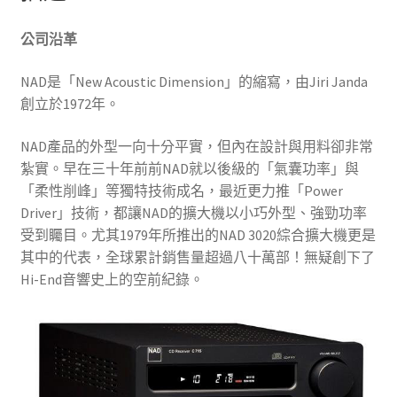
公司沿革
NAD是「New Acoustic Dimension」的縮寫，由Jiri Janda
創立於1972年。
NAD產品的外型一向十分平實，但內在設計與用料卻非常
紮實。早在三十年前前NAD就以後級的「氣囊功率」與
「柔性削峰」等獨特技術成名，最近更力推「Power
Driver」技術，都讓NAD的擴大機以小巧外型、強勁功率
受到矚目。尤其1979年所推出的NAD 3020綜合擴大機更是
其中的代表，全球累計銷售量超過八十萬部！無疑創下了
Hi-End音響史上的空前紀錄。