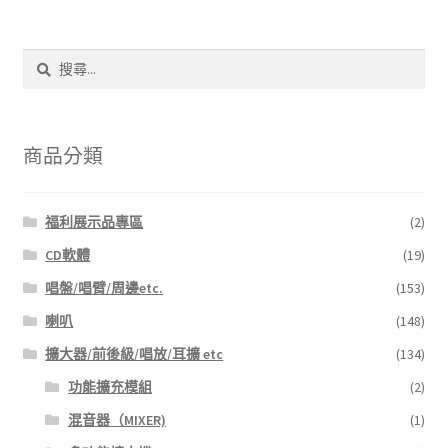
搜
尋
關
鍵
字:
商品分類
福利展示品專區
(2)
CD軟體
(19)
唱盤/唱臂/周邊etc.
(153)
喇叭
(148)
擴大器/前後級/唱放/耳擴 etc
(134)
功能擴充模組
(2)
混音器（MIXER)
(1)