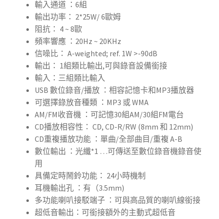
輸入通道 ：6組
輸出功率： 2*25W/ 6歐姆
阻抗： 4 ~ 8歐
頻率響應 ：20Hz ~ 20KHz
信噪比： A-weighted; ref. 1W >-90dB
輸出： 1組類比輸出,可與錄音設備銜接
輸入：三組類比輸入
USB 數位錄音/播放 ：相容記憶卡和MP3播放器
可選擇錄放音種類 ：MP3 或 WMA
AM/FM收音機 ：可記憶30組AM/30組FM電台
CD播放相容性： CD, CD-R/RW (8mm 和 12mm)
CD重複播放功能 ：單曲/全部曲目/重複 A-B
數位輸出 ：光纖*1 …可傳送至數位錄音機錄音使
用
具備定時鬧鈴功能： 24小時機制
耳機輸出孔 ：有（3.5mm)
多功能喇叭接駁端子 ：可與高品質的喇叭線銜接
超低音輸出：可銜接額外的主動式超低音