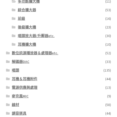
多功能擴大機
(11)
綜合擴大器
(53)
前級
(16)
後級擴大機
(23)
唱頭放大器/升壓器etc.
(30)
耳機擴大機
(10)
數位訊源播放器＆處理器etc.
(52)
解碼器DAC
(33)
唱頭
(135)
耳機＆耳機附件
(44)
電源供應與處理
(13)
麥克風MIC
(9)
線材
(58)
調音道具
(44)