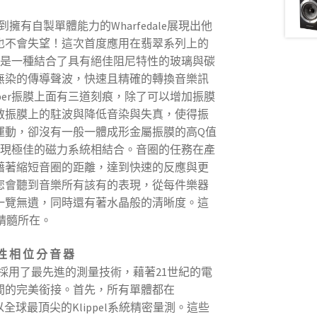
擁有自製單體能力的Wharfedale展現出他
也不會失望！這次首度應用在翡翠系列上的
er，是一種結合了具有絕佳阻尼特性的玻璃與碳
無染的傳導聲波，快速且精確的轉換音樂訊
iber振膜上面有三道刻痕，除了可以增加振膜
散振膜上的駐波與降低音染與失真，使得振
運動，卻沒有一般一體成形金屬振膜的高Q值
線性表現極佳的磁力系統相結合。音圈的任務在產
藉著縮短音圈的距離，達到快速的反應與更
您會聽到音樂所有該有的表現，從每件樂器
一覽無遺，同時還有著水晶般的清晰度。這
列的精髓所在。
線 性 相 位 分 音 器
dale採用了最先進的測量技術，藉著21世紀的電
間的完美銜接。首先，所有單體都在
中以全球最頂尖的Klippel系統精密量測。這些