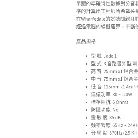
單體的準確特性數據對分音器的
準的計算出工程師所希望達
在Wharfedale的試聽
經過電腦的模擬運算，不斷
產品規格
型 號: Jade 1
型 式: 3 音路書架型 
高 音: 25mm x1 鋁
中 音: 75mm x1 鋁
低 音: 125mm x1 Ac
建議功率: 30 ~120W
標準阻抗: 6 Ohms
防磁功能: No
靈 敏 度: 85 dB
頻率響應: 65Hz ~ 24K
分 頻 點: 570Hz/2.5 KH