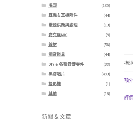
唱頭
(135)
耳機＆耳機附件
(44)
電源供應與處理
(13)
麥克風MIC
(9)
線材
(58)
調音道具
(44)
描
DIY & 各種音響零件
(99)
黑膠唱片
(493)
額
投影機
(1)
其他
(19)
評價 
新聞＆文章