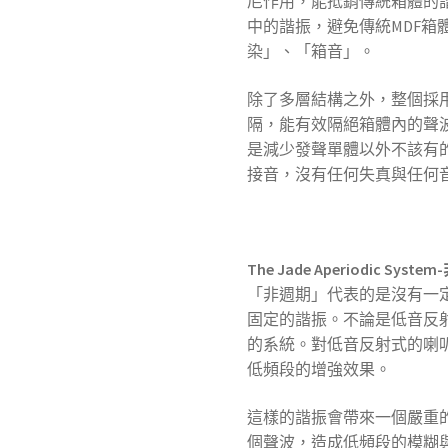
尼作用，能抵銷傳統箱體的
中的諧振，避免傳統MDF箱
染」、「箱音」。
除了多層結構之外，整個採
隔，能有效隔絕箱體內的聲波傳
是減少發聲單體以外不該有
接音，沒有任何失真與任何
The Jade Aperiodic Sys
「非週期」代表的是沒有一
固定的諧振。不論是低音反
的系統。對低音反射式的喇
低頻段的增強效果。
這樣的諧振會帶來一個嚴重
個聲波，造成低頻段的模糊