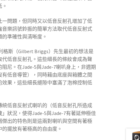
低。
此一問題，但同時又以低音反射孔增加了低
強音樂訊號鈴振的簡單方法取代低音反射式
頻的準確性與清晰度。
利格斯（Gilbert Briggs）先生最初的想法是
取代低音反射孔。這些細長的條紋會成為聲
。在Jade-5與Jade-7喇叭身上，非週期
沒有低音導管），同時藉由底座與箱體之間
的效果，這些細長縫隙中塞滿了泡棉控制低
傳統低音反射式喇叭的（低音反射孔所造成
況，使得Jade-5與Jade-7有著延伸極佳
個傑出的特色則是這兩對喇叭與空間有著極
中的擺放有著極高的自由度。