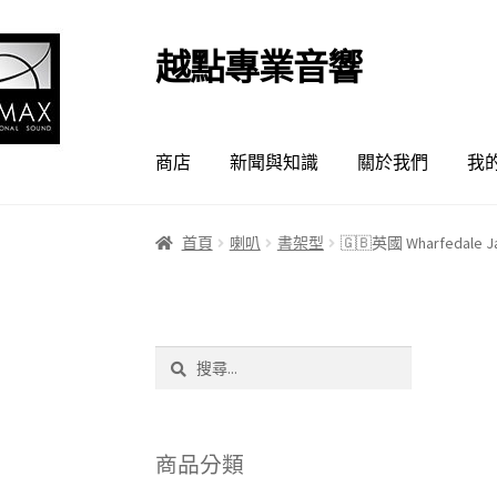
越點專業音響
跳
跳
至
至
導
主
覽
要
商店
新聞與知識
關於我們
我
列
內
容
首頁
喇叭
書架型
🇬🇧英國 Wharfedal
搜
尋
關
鍵
字:
商品分類