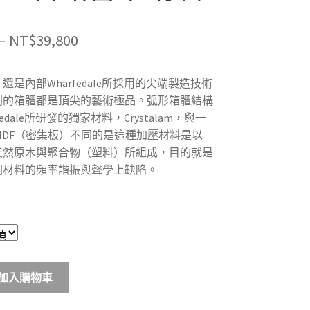
價
–
NT$
39,800
格
是內部Wharfedale所採用的尖端製造技術
範
列的箱體都是頂尖的藝術極品。弧形箱體結構
圍：
edale所研發的獨家材料，Crystalam，與一
MDF（密集板）不同的是這種加壓材料是以
NT$34,800
天然原木與聚合物（塑料）所組成，目的就是
到
同材料的頻率諧振與聲學上缺陷。
NT$39,800
加入購物車