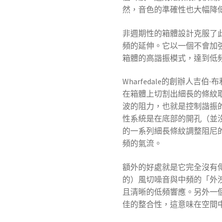
然，音色的準確性也大幅降
非週期性的箱體設計克服了
頻的延伸。它以一個不會加
箱體的高諧振模式，達到低
Wharfedale的創辦人吉伯‧布
在箱體上切割出細長的條紋
波的阻力，也就是控制諧振的阻尼
性系統是在底部的開孔（並
的一系列細長條紋調整阻尼
頻的氣流。
額外的好處就是它完全沒有
的）風切噪音與中頻的「外洩」狀
且清晰的低頻響應。另外一
佳的整合性，這意味在空間