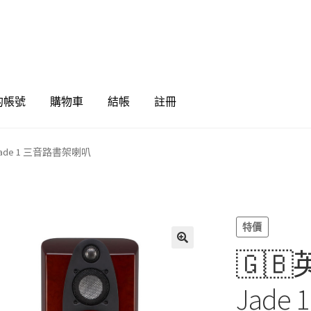
的帳號
購物車
結帳
註冊
e Jade 1 三音路書架喇叭
特價
🇬🇧英
🔍
Jad