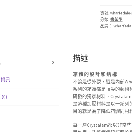
Wharfedale
Jade
貨號:
wharfedale-
分類:
書架型
1
品牌：
Wharfeda
三
音
路
書
描述
架
述
喇
叭
箱 體 的 設 計 和 結 構
數
外資訊
不論是從外觀，還是內部Wha
量
系列的箱體都是頂尖的藝術極品
研發的獨家材料，Crystal
(0)
是這種加壓材料是以一系列
目的就是為了降低箱體同材
每一層Crystalam都以