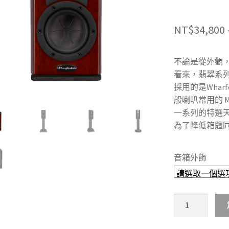
NT$
34,800
不論是從外觀，還
看來，翡翠系
採用的是Wharf
般喇叭常用的 
一系列的特選
為了降低箱體
音箱外飾
🇬🇧
英
國