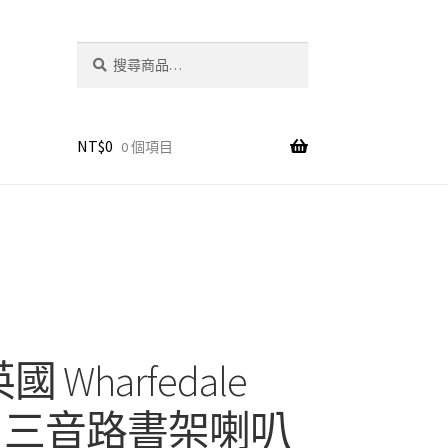
搜
搜
尋
尋
關
鍵
字:
NT$
0
0 個項目
國 Wharfedale
e 1 三音路書架喇叭