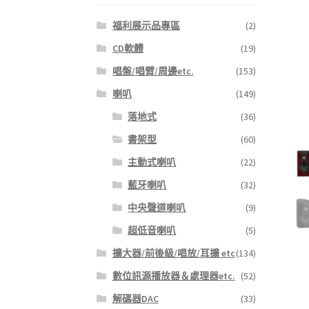
福利展示品專區
(2)
CD軟體
(19)
唱盤/唱臂/周邊etc.
(153)
喇叭
(149)
落地式
(36)
書架型
(60)
主動式喇叭
(22)
藍牙喇叭
(32)
中央聲道喇叭
(9)
超低音喇叭
(5)
擴大器/前後級/唱放/耳擴 etc
(134)
數位訊源播放器＆處理器etc.
(52)
解碼器DAC
(33)