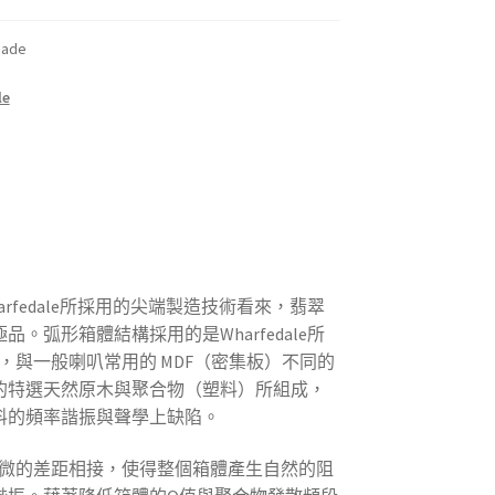
jade
le
rfedale所採用的尖端製造技術看來，翡翠
。弧形箱體結構採用的是Wharfedale所
am，與一般喇叭常用的 MDF（密集板）不同的
的特選天然原木與聚合物（塑料）所組成，
料的頻率諧振與聲學上缺陷。
非常些微的差距相接，使得整個箱體產生自然的阻