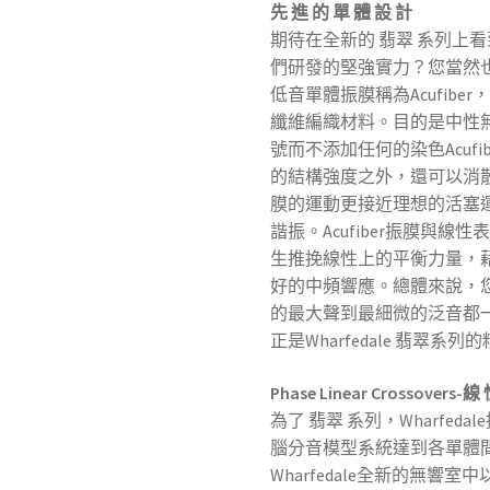
先 進 的 單 體 設 計
期待在全新的 翡翠 系列上看到
們研發的堅強實力？您當然
低音單體振膜稱為Acufib
纖維編織材料。目的是中性
號而不添加任何的染色Acuf
的結構強度之外，還可以消
膜的運動更接近理想的活塞
諧振。Acufiber振膜與
生推挽線性上的平衡力量，
好的中頻響應。總體來說，
的最大聲到最細微的泛音都
正是Wharfedale 翡翠系
Phase Linear Crossovers-
為了 翡翠 系列，Wharfe
腦分音模型系統達到各單體
Wharfedale全新的無響室