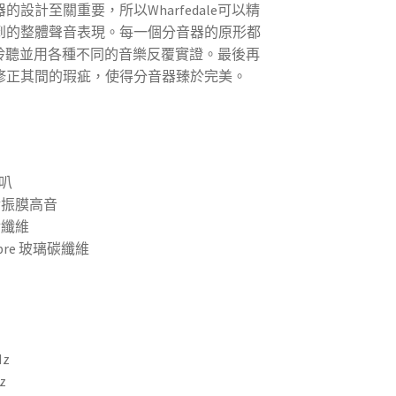
設計至關重要，所以Wharfedale可以精
到的整體聲音表現。每一個分音器的原形都
間親耳聆聽並用各種不同的音樂反覆實證。最後再
修正其間的瑕疵，使得分音器臻於完美。
喇叭
合金振膜高音
合金纖維
ufibre 玻璃碳纖維
Hz
z