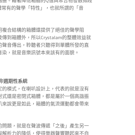
諧振。藉著降低箱體的Q值與聚合物發散頻段
體常有的聲學「特性」，也就所謂的「音
用複合結構的箱體還提供了絕佳的聲學阻
到箱體外，所以Crystalam的整體效益就
的聲音傳出，聆聽者只聽得到單體所發的直
音染，就是音樂訊號本來該有的面貌。
tem-非週期性系統
定的模式，在喇叭設計上，代表的就是沒有
射式還是密閉式箱體，都是屬於一個高諧振
叭來說更是如此，箱體的氣流運動都會帶來
的問題，就是在聲波傳遞「之後」產生另一
與解析力的降低，使得樂器聲響聽起來不自