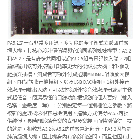
PA5.2是一台非常多用途、多功能的全平衡式立體聲前級
擴大機，其核心設計價值觀與它的同系列姊妹機型：A3.2
和A5.2，是有許多共同相似處的：5組高電評輸入端，2組
前級輸出端可外接輸出功率更大的後級擴大機，和3個功
能擴充插槽，消費者可額外付費選購MM&MC唱頭放大模
組、FM調諧收音機模組、以及USB DAC模組。1組外接音
效處理器輸出入端，可以連接到外接音效處理器或是主動
式超低音。簡潔易懂的目錄功能根據您的個人喜好（輸入
名稱，靈敏度…等），分別設定每一個別檔位之參數。將
複雜的處理概念很容易地使用。這種方式使得PA5.2可提
供純淨，長時間聆聽音樂的喜悅及樂趣。而特別值得一提
的就是，相較於A3.2與A5.2的前級電源部分，PA5.2因為是
純前級擴大機，因此機身內有多餘的空間，而且也因有其