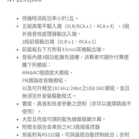
待機時消耗功率小於1瓦。
五組高電平輸入端（XLR/RCA x 1、RCA x 4），1組
外接音效處理器輸出入端，
2組前級輸出端（XLR x 1、RCA x 1）
前面板右下方附有3.5mm耳機輸出端。
背板內建3個功能擴充插槽，消費者可額外付費選
購下列模組：
MM&MC唱頭放大模組、
FM調諧收音機模組、
以及可升頻至192 kHz/24bit之USB DAC模組，並且
無須另外安裝驅動程式。
響度、高音和低音參數之控制（亦可以選擇跳過不
使用）。
大型且亮度可調的藍色繪圖級顯示幕，
附贈全鋁合金車削之RC3高級遙控器
背板附有RS232端，可與遠程自動控制結合；亦附