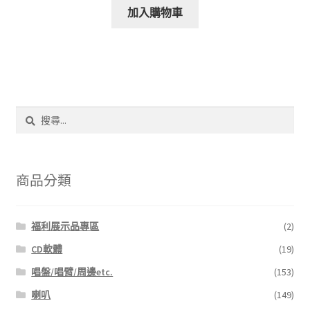
加入購物車
搜
尋
關
鍵
字:
商品分類
福利展示品專區
(2)
CD軟體
(19)
唱盤/唱臂/周邊etc.
(153)
喇叭
(149)