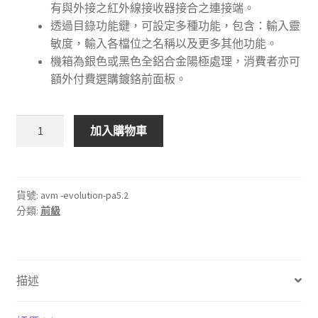
有與外接之紅外線接收器接合之連接端。
透過目錄功能鍵，可設定多種功能，包含：輸入靈
敏度，輸入各檔位之名稱以及更多其他功能。
機箱為銀色或黑色全鋁合金陽極處理，消費者亦可
額外付費選購鍍鉻前面板。
🇩🇪
加入購物車
德
國
AVM
EVOLUTION
貨號:
avm -evolution-pa5.2
分類:
前級
PA5.2
真
空
管
描述
輸
出