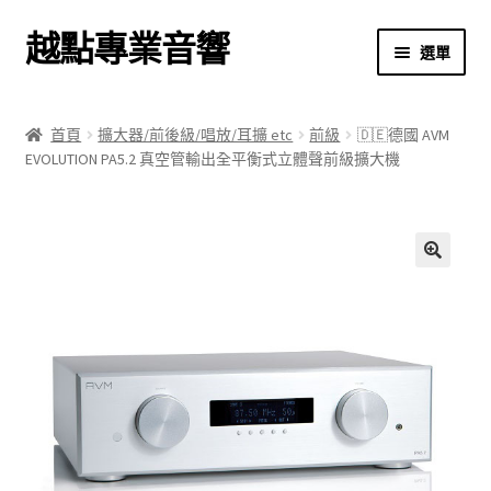
越點專業音響
跳
跳
選單
至
至
導
主
首頁
覽
要
首頁
擴大器/前後級/唱放/耳擴 etc
前級
🇩🇪德國 AVM
列
內
EVOLUTION PA5.2 真空管輸出全平衡式立體聲前級擴大機
商店
容
關於我們
我的帳號
🔍
結帳
購物車