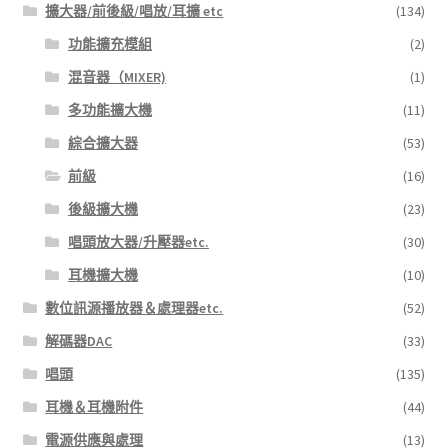
擴大器/前後級/唱放/耳擴 etc
(134)
功能擴充模組
(2)
混音器（MIXER)
(1)
多功能擴大機
(11)
綜合擴大器
(53)
前級
(16)
後級擴大機
(23)
唱頭放大器/升壓器etc.
(30)
耳機擴大機
(10)
數位訊源播放器＆處理器etc.
(52)
解碼器DAC
(33)
唱頭
(135)
耳機＆耳機附件
(44)
電源供應與處理
(13)