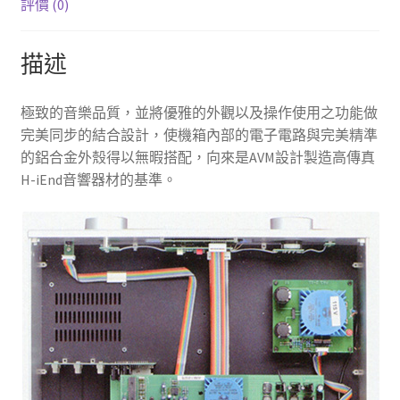
全
評價 (0)
平
衡
描述
式
立
體
極致的音樂品質，並將優雅的外觀以及操作使用之功能做
聲
完美同步的結合設計，使機箱內部的電子電路與完美精準
前
的鋁合金外殼得以無暇搭配，向來是AVM設計製造高傳真
級
H-iEnd音響器材的基準。
擴
大
機
數
量