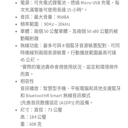
電源：可充電式鋰電池，透過 Micro USB 充電，每
次充滿電後可使用長達 15 小時*。
音訊：最大音量：90dBA
頻率範圍 ：90Hz – 20kHz
單體：兩個 50 公釐單體，及兩個 50 x80 公釐的被
動輻射器
無線功能：最多可與 8 個藍牙音源裝置配對 – 可同
時連線到兩個音源裝置。行動播放範圍最高可達
45 公尺 。
*實際的電池壽命會視使用狀況、設定和環境條件
而異。
相容性
音訊播放：智慧型手機、平板電腦和其他支援藍牙
和 BluetoothR Smart 無線音訊模式
[先進音訊散播協定 (A2DP)] 的設備。
尺寸：直徑：73 公釐
高：184 公釐
重：608 克