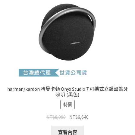
harman/kardon 哈曼卡頓 Onyx Studio 7 可攜式立體聲藍牙
喇叭 (黑色)
特價
原
目
NT$
6,990
NT$
6,640
始
前
價
價
查看內容