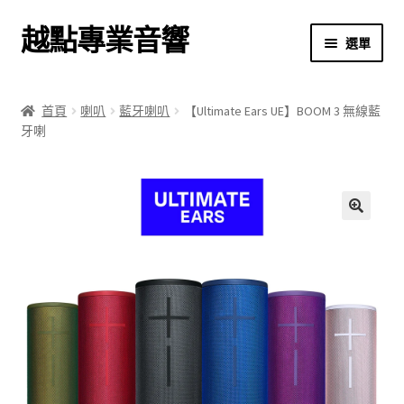
越點專業音響
跳
跳
選單
至
至
導
主
首頁
覽
要
首頁
喇叭
藍牙喇叭
【Ultimate Ears UE】BOOM 3 無線藍
列
內
牙喇
商店
容
關於我們
我的帳號
🔍
結帳
購物車