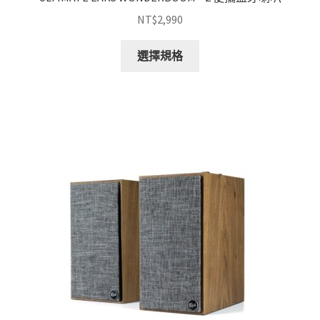
NT$
2,990
此
選擇規格
產
品
有
多
種
款
式。
可
在
產
品
頁
面
選
擇