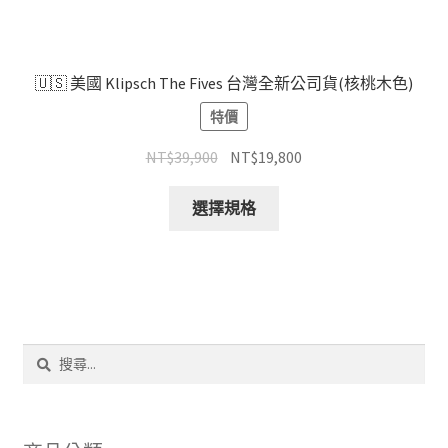
選
項
🇺🇸 美國 Klipsch The Fives 台灣全新公司貨(核桃木色)
特價
原
目
NT$
39,900
NT$
19,800
始
前
此
價
價
選擇規格
產
格：
格：
品
NT$39,900。
NT$19,800。
有
多
種
款
搜
式。
尋
可
關
鍵
在
字:
產