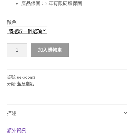
產品保固：2 年有限硬體保固
顏色
【Ultimate
加入購物車
Ears
UE】
BOOM
3
貨號:
ue-boom3
分類:
藍牙喇叭
無
線
藍
牙
描述
喇
數
量
額外資訊