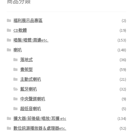
商品分類
品
頁
福利展示品專區
(2)
面
選
CD軟體
(19)
擇
唱盤/唱臂/周邊etc.
(153)
選
喇叭
(148)
項
落地式
(36)
書架型
(59)
主動式喇叭
(21)
藍牙喇叭
(32)
中央聲道喇叭
(9)
超低音喇叭
(5)
擴大器/前後級/唱放/耳擴 etc
(134)
數位訊源播放器＆處理器etc.
(52)