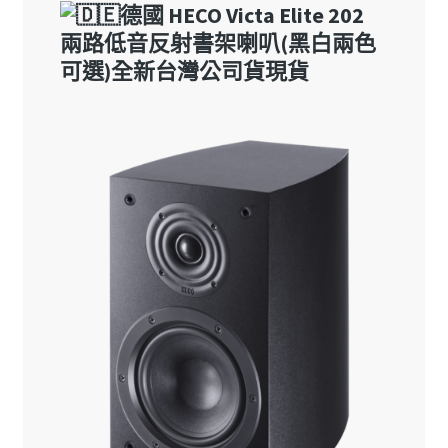
+丹
麥
TANGENT
EXEO
AMP
擴
大
機)
贈
喇
叭
線
+藍
牙
接
收
器