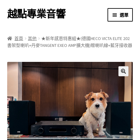
越點專業音響
跳
跳
選單
至
至
導
主
首頁
覽
要
首頁
其他
★新年感恩特惠組★(德國HECO VICTA ELITE 202
列
內
書架型喇叭+丹麥TANGENT EXEO AMP擴大機)贈喇叭線+藍牙接收器
商店
容
關於我們
我的帳號
🔍
結帳
購物車