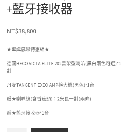
+藍牙接收器
NT$
38,800
★聖誕感恩特惠組★
德國HECO VICTA ELITE 202書架型喇叭(黑白兩色可選)*1
對
丹麥TANGENT EXEO AMP擴大機(黑色)*1台
贈★喇叭線(含香蕉頭)：2米長一對(兩條)
贈★藍牙接收器*1台
★