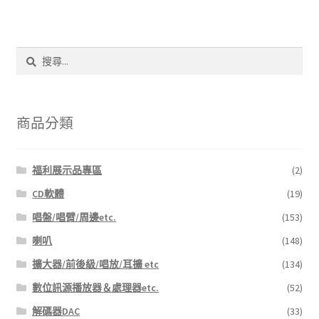
搜
尋
關
鍵
字:
商品分類
福利展示品專區
(2)
CD軟體
(19)
唱盤/唱臂/周邊etc.
(153)
喇叭
(148)
擴大器/前後級/唱放/耳擴 etc
(134)
數位訊源播放器＆處理器etc.
(52)
解碼器DAC
(33)