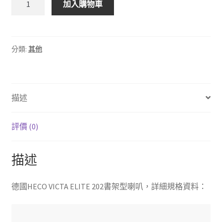
加入購物車
新
年
感
恩
分類:
其他
特
惠
組
描述
★(德
國
HECO
評價 (0)
VICTA
ELITE
描述
202
書
架
德國HECO VICTA ELITE 202書架型喇叭，詳細規格資料：
型
喇
叭