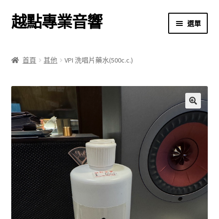
越點專業音響
跳
跳
選單
至
至
導
主
首頁
覽
要
首頁
其他
VPI 洗唱片藥水(500c.c.)
列
內
商店
容
關於我們
🔍
我的帳號
結帳
購物車