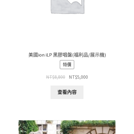
美國ion iLP 黑膠唱盤(福利品/展示機)
特價
原
目
NT$
8,800
NT$
5,000
始
前
價
價
查看內容
格：
格：
NT$8,800。
NT$5,000。