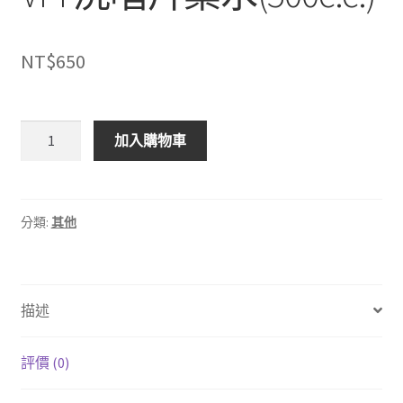
NT$
650
VPI
加入購物車
洗
唱
片
藥
分類:
其他
水
(500c.c.)
數
描述
量
評價 (0)