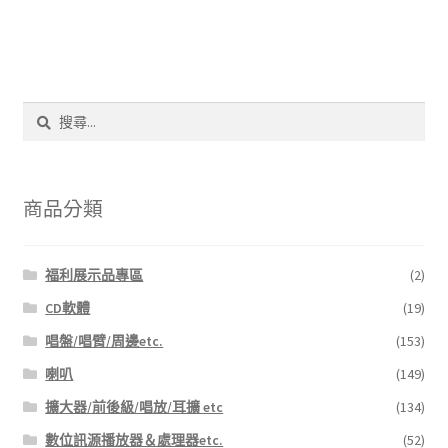
搜
尋
關
鍵
字:
商品分類
福利展示品專區
(2)
CD軟體
(19)
唱盤/唱臂/周邊etc.
(153)
喇叭
(149)
擴大器/前後級/唱放/耳擴 etc
(134)
數位訊源播放器＆處理器etc.
(52)