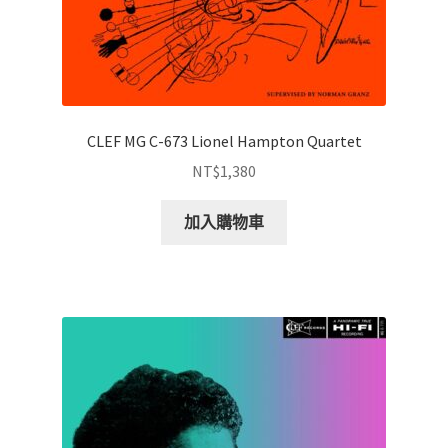
CLEF MG C-673 Lionel Hampton Quartet
NT$
1,380
加入購物車