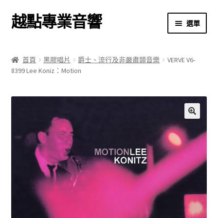
越點專業音響
跳
跳
選單
至
至
導
主
首頁
覽
要
首頁
黑膠唱片
爵士、流行及非嚴肅類音樂
VERVE V6-
列
內
8399 Lee Koniz：Motion
商店
容
關於我們
我的帳號
🔍
結帳
購物車