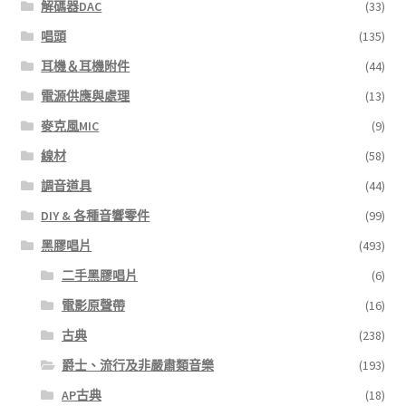
解碼器DAC
(33)
唱頭
(135)
耳機＆耳機附件
(44)
電源供應與處理
(13)
麥克風MIC
(9)
線材
(58)
調音道具
(44)
DIY & 各種音響零件
(99)
黑膠唱片
(493)
二手黑膠唱片
(6)
電影原聲帶
(16)
古典
(238)
爵士、流行及非嚴肅類音樂
(193)
AP古典
(18)