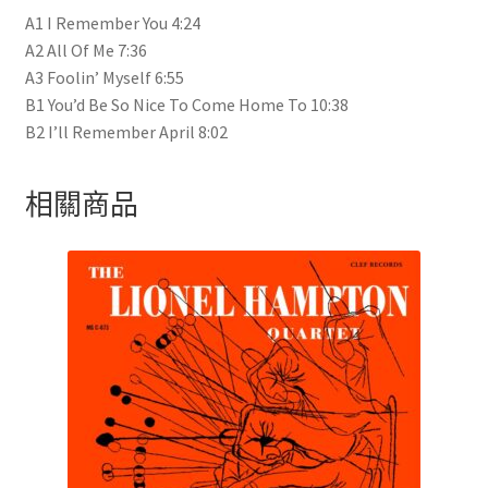
A1 I Remember You 4:24
A2 All Of Me 7:36
A3 Foolin’ Myself 6:55
B1 You’d Be So Nice To Come Home To 10:38
B2 I’ll Remember April 8:02
相關商品