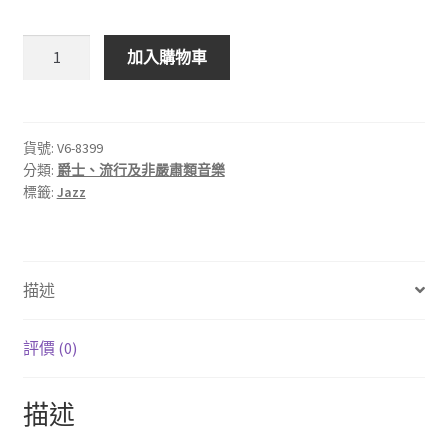
VERVE
加入購物車
V6-
8399
Lee
Koniz：
貨號:
V6-8399
分類:
爵士、流行及非嚴肅類音樂
Motion
標籤:
Jazz
數
量
描述
評價 (0)
描述