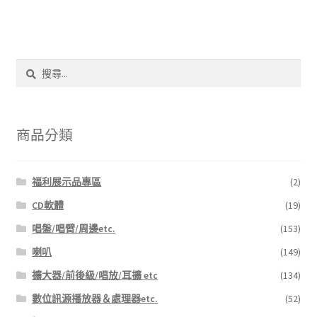
搜
尋
關
鍵
字:
商品分類
福利展示品專區
(2)
CD軟體
(19)
唱盤/唱臂/周邊etc.
(153)
喇叭
(149)
擴大器/前後級/唱放/耳擴 etc
(134)
數位訊源播放器＆處理器etc.
(52)