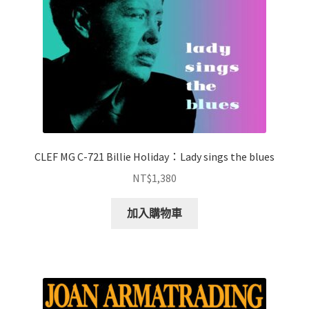
CLEF MG C-721 Billie Holiday：Lady sings the blues
NT$
1,380
加入購物車