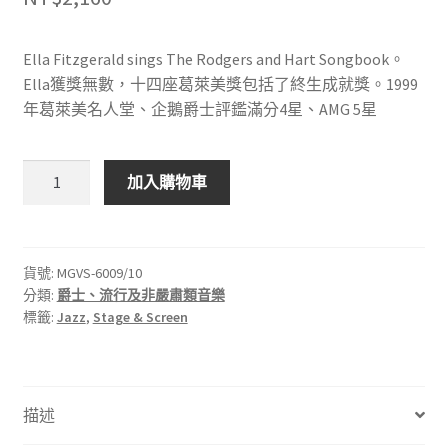
Ella Fitzgerald sings The Rodgers and Hart Songbook。
Ella獲獎無數，十四座葛萊美獎包括了終生成就獎。1999
年葛萊美名人堂、企鵝爵士評鑑滿分4星、AMG 5星
VERVE
加入購物車
MGVS-
6009/10
Ella
Fitzgerald
貨號:
MGVS-6009/10
分類:
爵士、流行及非嚴肅類音樂
sings
標籤:
Jazz
,
Stage & Screen
The
Rodgers
and
Hart
描述
Songbook
2LP