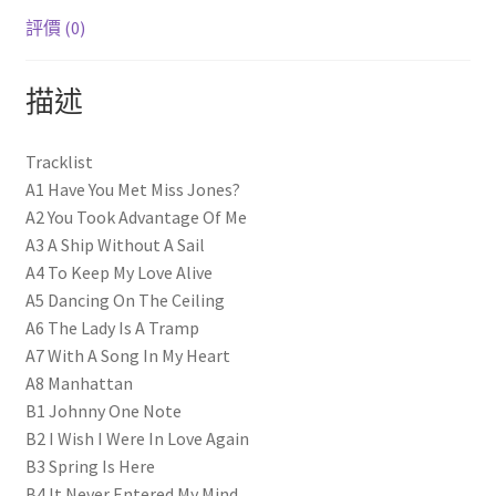
數
評價 (0)
量
描述
Tracklist
A1 Have You Met Miss Jones?
A2 You Took Advantage Of Me
A3 A Ship Without A Sail
A4 To Keep My Love Alive
A5 Dancing On The Ceiling
A6 The Lady Is A Tramp
A7 With A Song In My Heart
A8 Manhattan
B1 Johnny One Note
B2 I Wish I Were In Love Again
B3 Spring Is Here
B4 It Never Entered My Mind