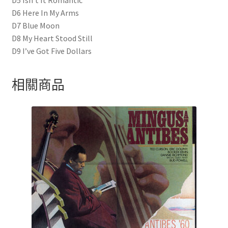
D5 Isn’t It Romantic
D6 Here In My Arms
D7 Blue Moon
D8 My Heart Stood Still
D9 I’ve Got Five Dollars
相關商品