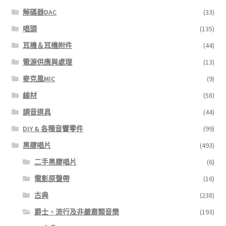
解碼器DAC
(33)
唱頭
(135)
耳機＆耳機附件
(44)
電源供應與處理
(13)
麥克風MIC
(9)
線材
(58)
調音道具
(44)
DIY & 各種音響零件
(99)
黑膠唱片
(493)
二手黑膠唱片
(6)
電影原聲帶
(16)
古典
(238)
爵士、流行及非嚴肅類音樂
(193)