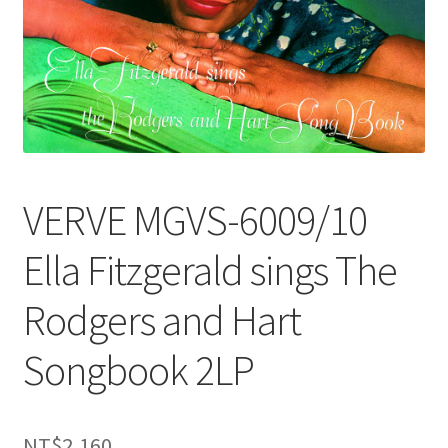
VERVE MGVS-6009/10
Ella Fitzgerald sings The
Rodgers and Hart
Songbook 2LP
NT$
2,160