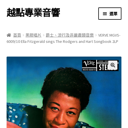
越點專業音響
跳
跳
選單
至
至
導
主
首頁
覽
要
首頁
黑膠唱片
爵士、流行及非嚴肅類音樂
VERVE MGVS-
列
內
6009/10 Ella Fitzgerald sings The Rodgers and Hart Songbook 2LP
商店
容
關於我們
我的帳號
🔍
結帳
購物車