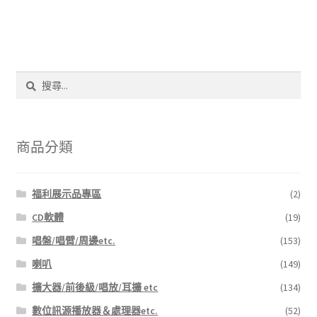
搜
尋
關
鍵
字:
商品分類
福利展示品專區
(2)
CD軟體
(19)
唱盤/唱臂/周邊etc.
(153)
喇叭
(149)
擴大器/前後級/唱放/耳擴 etc
(134)
數位訊源播放器＆處理器etc.
(52)