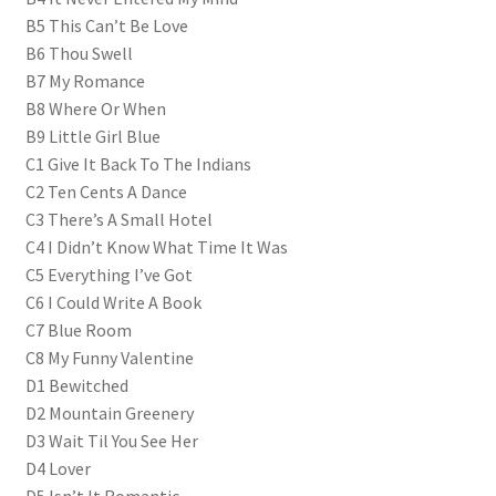
B5 This Can’t Be Love
B6 Thou Swell
B7 My Romance
B8 Where Or When
B9 Little Girl Blue
C1 Give It Back To The Indians
C2 Ten Cents A Dance
C3 There’s A Small Hotel
C4 I Didn’t Know What Time It Was
C5 Everything I’ve Got
C6 I Could Write A Book
C7 Blue Room
C8 My Funny Valentine
D1 Bewitched
D2 Mountain Greenery
D3 Wait Til You See Her
D4 Lover