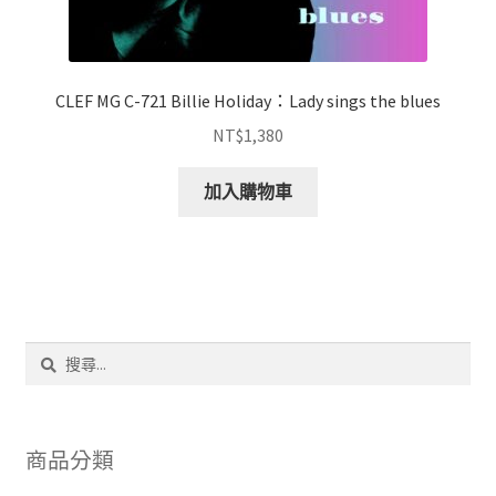
CLEF MG C-721 Billie Holiday：Lady sings the blues
NT$
1,380
加入購物車
搜
尋
關
鍵
字:
商品分類