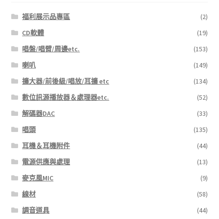
福利展示品專區
(2)
CD軟體
(19)
唱盤/唱臂/周邊etc.
(153)
喇叭
(149)
擴大器/前後級/唱放/耳擴 etc
(134)
數位訊源播放器＆處理器etc.
(52)
解碼器DAC
(33)
唱頭
(135)
耳機＆耳機附件
(44)
電源供應與處理
(13)
麥克風MIC
(9)
線材
(58)
調音道具
(44)