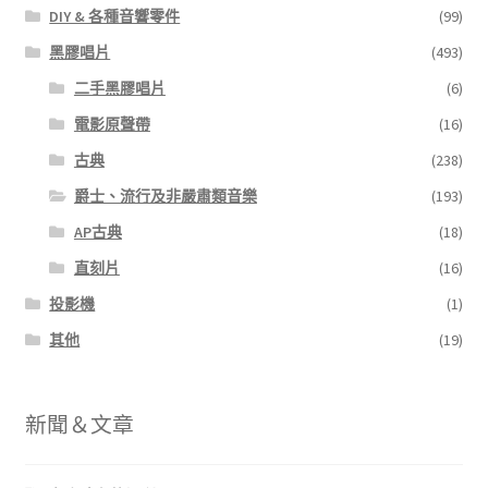
DIY & 各種音響零件
(99)
黑膠唱片
(493)
二手黑膠唱片
(6)
電影原聲帶
(16)
古典
(238)
爵士、流行及非嚴肅類音樂
(193)
AP古典
(18)
直刻片
(16)
投影機
(1)
其他
(19)
新聞＆文章