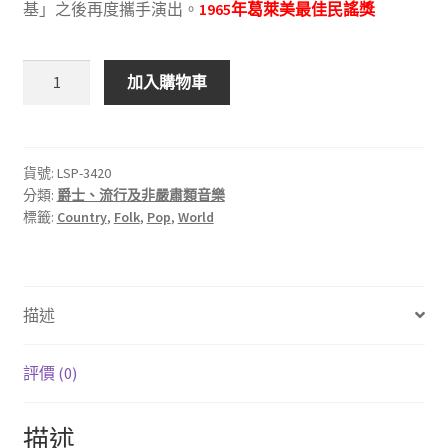
基」之後再度攜手演出。
1965年葛萊美最佳民謠獎
RCA
加入購物車
LSP-
3420
An
evening
貨號:
LSP-3420
分類:
爵士、流行及非嚴肅類音樂
with
標籤:
Country
,
Folk
,
Pop
,
World
Belafonte/Makeba
數
量
描述
評價 (0)
描述