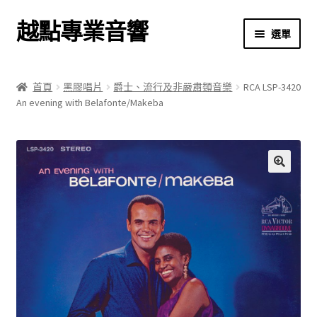
越點專業音響
跳
跳
選單
至
至
導
主
首頁
覽
要
首頁
黑膠唱片
爵士、流行及非嚴肅類音樂
RCA LSP-3420
列
內
An evening with Belafonte/Makeba
商店
容
關於我們
我的帳號
🔍
結帳
購物車