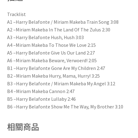
Tracklist
A1 –Harry Belafonte / Miriam Makeba Train Song 3:08
A2 –Miriam Makeba In The Land Of The Zulus 2:30
A3 –Harry Belafonte Hush, Hush 3:03
A4 –Miriam Makeba To Those We Love 2:15
A5 –Harry Belafonte Give Us Our Land 2:27
A6 –Miriam Makeba Beware, Verwoerd! 2:05
B1 –Harry Belafonte Gone Are My Children 2:47
B2 –Miriam Makeba Hurry, Mama, Hurry! 3:25
B3 –Harry Belafonte / Miriam Makeba My Angel 3:12
B4 –Miriam Makeba Cannon 2:47
B5 –Harry Belafonte Lullaby 2:46
B6 –Harry Belafonte Show Me The Way, My Brother 3:10
相關商品