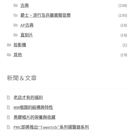
古典
(238)
爵士、流行及非嚴肅類音樂
(193)
AP古典
(18)
直刻片
(16)
投影機
(1)
其他
(19)
新聞＆文章
老店才有的福利
MM唱頭的結構與特性
黑膠唱片的保養與收藏
PMC即將推出“Twenty5i”系列揚聲器系列