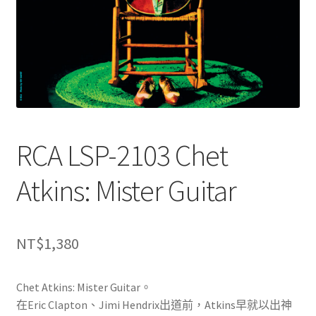
RCA LSP-2103 Chet
Atkins: Mister Guitar
NT$
1,380
Chet Atkins: Mister Guitar。
在Eric Clapton、Jimi Hendrix出道前，Atkins早就以出神