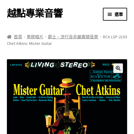
越點專業音響
跳
跳
選單
至
至
導
主
首頁
覽
要
首頁
黑膠唱片
爵士、流行及非嚴肅類音樂
RCA LSP-2103
列
內
Chet Atkins: Mister Guitar
商店
容
關於我們
我的帳號
🔍
結帳
購物車