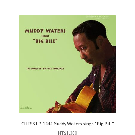
CHESS LP-1444 Muddy Waters sings ”Big Bill”
NT$
1,380