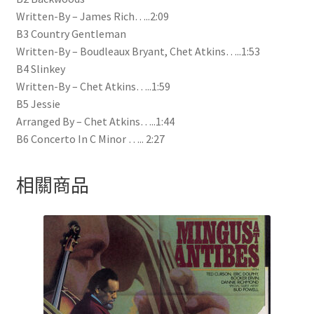
Written-By – James Rich…..2:09
B3 Country Gentleman
Written-By – Boudleaux Bryant, Chet Atkins…..1:53
B4 Slinkey
Written-By – Chet Atkins…..1:59
B5 Jessie
Arranged By – Chet Atkins…..1:44
B6 Concerto In C Minor ….. 2:27
相關商品