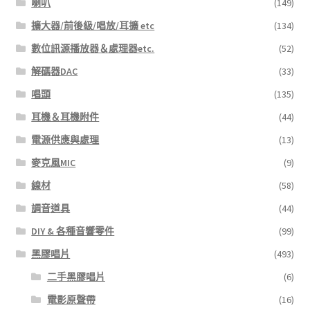
喇叭
(149)
擴大器/前後級/唱放/耳擴 etc
(134)
數位訊源播放器＆處理器etc.
(52)
解碼器DAC
(33)
唱頭
(135)
耳機＆耳機附件
(44)
電源供應與處理
(13)
麥克風MIC
(9)
線材
(58)
調音道具
(44)
DIY & 各種音響零件
(99)
黑膠唱片
(493)
二手黑膠唱片
(6)
電影原聲帶
(16)