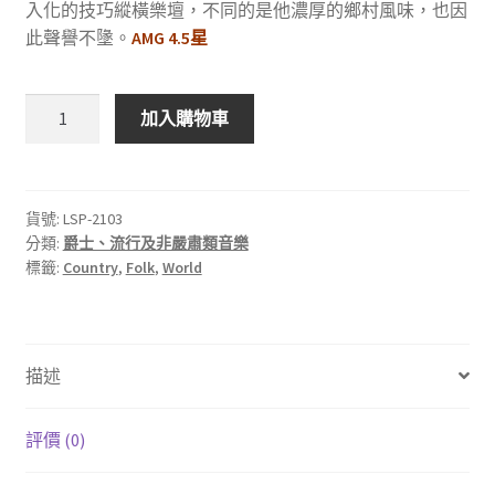
入化的技巧縱橫樂壇，不同的是他濃厚的鄉村風味，也因
此聲譽不墬。
AMG 4.5星
RCA
加入購物車
LSP-
2103
Chet
Atkins:
貨號:
LSP-2103
分類:
爵士、流行及非嚴肅類音樂
Mister
標籤:
Country
,
Folk
,
World
Guitar
數
量
描述
評價 (0)