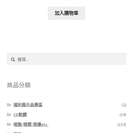
加入購物車
搜
尋
關
鍵
字:
商品分類
福利展示品專區
(2)
CD軟體
(19)
唱盤/唱臂/周邊etc.
(153)