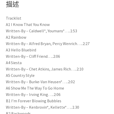
描述
Tracklist
A1 I Know That You Know
Written-By – Caldwell*, Youmans*…..1:53
A2 Rainbow
Written-By – Alfred Bryan, Percy Wenrich…..2:27
A3 Hello Bluebird
Written-By – Cliff Friend…..2:06
A4 Siesta
Written-By – Chet Atkins, James Rich…..2:10
A5 Country Style
Written-By – Burke-Van Heusen*…..2:02
A6 Show Me The Way To Go Home
Written-By – Irving King…..2:06
B1 I’m Forever Blowing Bubbles
Written-By – Kenbrovin*, Kellette*…..1:30
B2 Backwoods