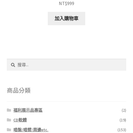
NT$
999
加入購物車
搜
尋
關
鍵
字:
商品分類
福利展示品專區
(2)
CD軟體
(19)
唱盤/唱臂/周邊etc.
(153)