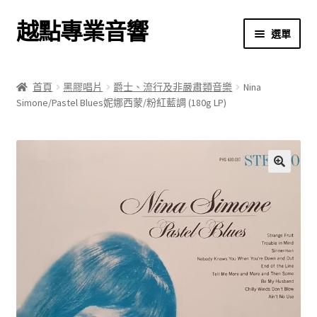
越點專業音響
跳
跳
選單
至
至
導
主
首頁
覽
要
首頁
黑膠唱片
爵士、流行及非嚴肅類音樂
Nina
列
內
Simone/Pastel Blues妮娜西蒙/粉紅藍調 (180g LP)
商店
容
關於我們
我的帳號
🔍
結帳
購物車