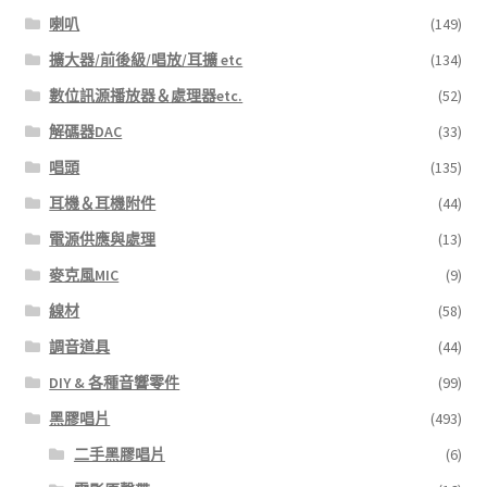
喇叭
(149)
擴大器/前後級/唱放/耳擴 etc
(134)
數位訊源播放器＆處理器etc.
(52)
解碼器DAC
(33)
唱頭
(135)
耳機＆耳機附件
(44)
電源供應與處理
(13)
麥克風MIC
(9)
線材
(58)
調音道具
(44)
DIY & 各種音響零件
(99)
黑膠唱片
(493)
二手黑膠唱片
(6)