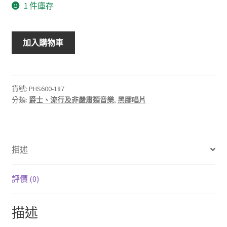
1 件庫存
Nina
加入購物車
Simone/Pastel
Blues
妮
娜
貨號:
PHS600-187
分類:
爵士、流行及非嚴肅類音樂
,
黑膠唱片
西
蒙/
粉
紅
描述
藍
調
(180g
評價 (0)
LP)
數
描述
量