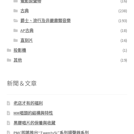
電影原聲帶
(16)
古典
(238)
爵士、流行及非嚴肅類音樂
(193)
AP古典
(18)
直刻片
(16)
投影機
(1)
其他
(19)
新聞＆文章
老店才有的福利
MM唱頭的結構與特性
黑膠唱片的保養與收藏
PMC即將推出“Twenty5i”系列揚聲器系列