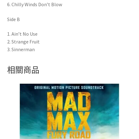
6. Chilly Winds Don’t Blow
Side B
1. Ain’t No Use
2. Strange Fruit
3. Sinnerman
相關商品