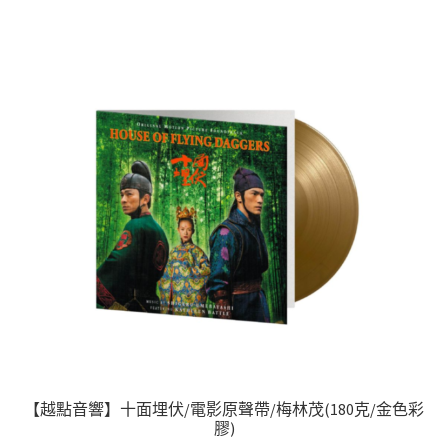
【越點音響】十面埋伏/電影原聲帶/梅林茂(180克/金色彩
膠)