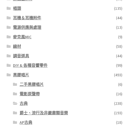
唱頭
(135)
耳機＆耳機附件
(44)
電源供應與處理
(13)
麥克風MIC
(9)
線材
(58)
調音道具
(44)
DIY & 各種音響零件
(99)
黑膠唱片
(493)
二手黑膠唱片
(6)
電影原聲帶
(16)
古典
(238)
爵士、流行及非嚴肅類音樂
(193)
AP古典
(18)