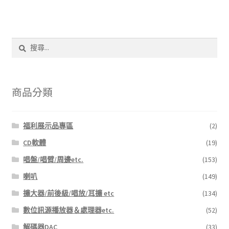
搜
尋
關
鍵
字:
商品分類
福利展示品專區
(2)
CD軟體
(19)
唱盤/唱臂/周邊etc.
(153)
喇叭
(149)
擴大器/前後級/唱放/耳擴 etc
(134)
數位訊源播放器＆處理器etc.
(52)
解碼器DAC
(33)