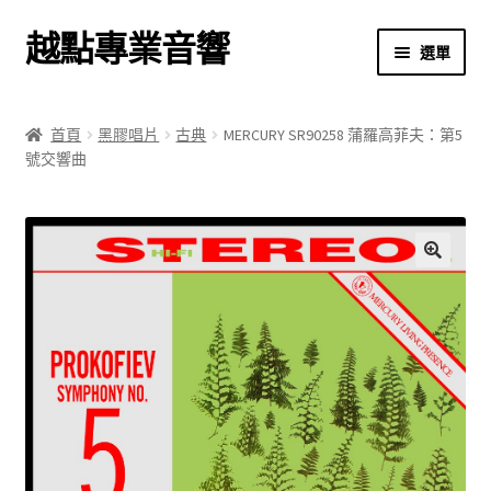
越點專業音響
跳
跳
選單
至
至
導
主
首頁
覽
要
首頁
黑膠唱片
古典
MERCURY SR90258 蒲羅高菲夫：第5
列
內
號交響曲
商店
容
關於我們
我的帳號
🔍
結帳
購物車