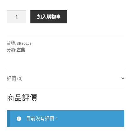
MERCURY
加入購物車
SR90258
蒲
羅
高
貨號:
SR90258
分類:
古典
菲
夫：
第
5
評價 (0)
號
交
響
商品評價
曲
數
量
目前沒有評價。