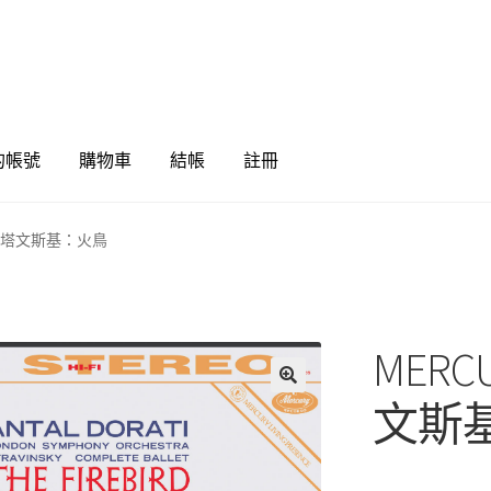
的帳號
購物車
結帳
註冊
26 史塔文斯基：火鳥
MERC
🔍
文斯