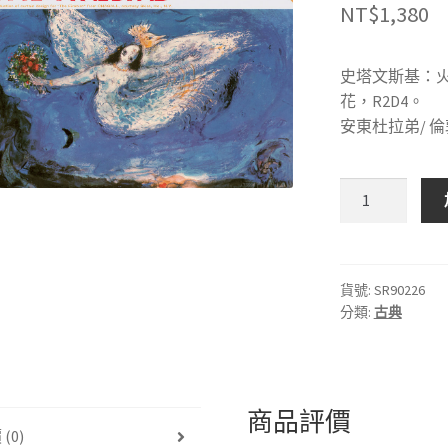
NT$
1,380
史塔文斯基：火鳥，
花，R2D4。
安東杜拉弟/ 
MERCURY
SR90226
史
塔
文
貨號:
SR90226
分類:
古典
斯
基：
火
鳥
數
商品評價
(0)
量