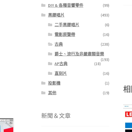
DIY & 各種音響零件
(99)
黑膠唱片
(493)
二手黑膠唱片
(6)
電影原聲帶
(16)
古典
(238)
爵士、流行及非嚴肅類音樂
(193)
AP古典
(18)
直刻片
(16)
投影機
(1)
相
其他
(19)
新聞＆文章