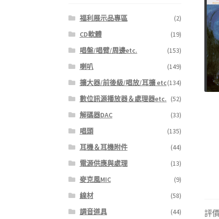
福利展示品專區
(2)
CD軟體
(19)
唱盤/唱臂/周邊etc.
(153)
喇叭
(149)
擴大器/前後級/唱放/耳擴 etc
(134)
數位訊源播放器＆處理器etc.
(52)
解碼器DAC
(33)
唱頭
(135)
耳機＆耳機附件
(44)
電源供應與處理
(13)
麥克風MIC
(9)
線材
(58)
調音道具
(44)
評價 