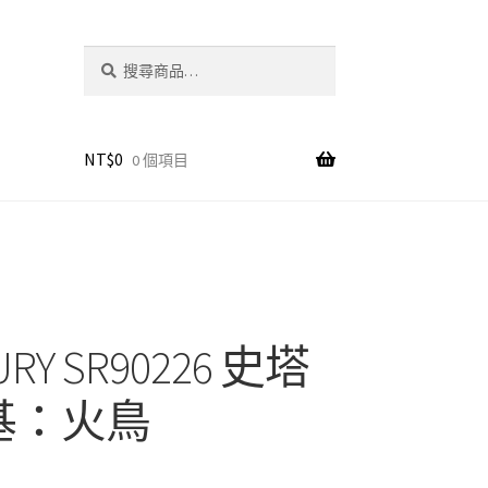
搜
搜
尋
尋
關
鍵
字:
NT$
0
0 個項目
URY SR90226 史塔
基：火鳥