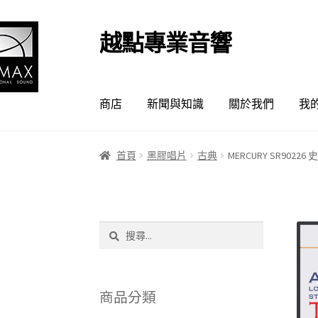
越點專業音響
跳
跳
至
至
導
主
覽
要
商店
新聞與知識
關於我們
我
列
內
容
首頁
黑膠唱片
古典
MERCURY SR902
搜
尋
關
鍵
字:
商品分類