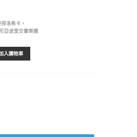
彼得洛希卡。
明尼亞波里交響樂團
加入購物車