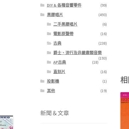
DIY & 各種音響零件
(99)
黑膠唱片
(493)
二手黑膠唱片
(6)
電影原聲帶
(16)
古典
(238)
爵士、流行及非嚴肅類音樂
(193)
AP古典
(18)
直刻片
(16)
相
投影機
(1)
其他
(19)
新聞＆文章