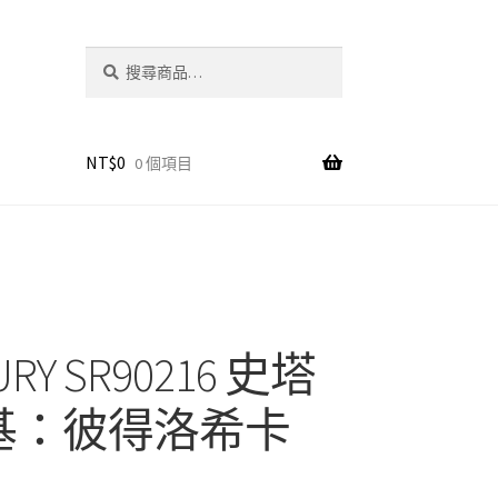
搜
搜
尋
尋
關
鍵
字:
NT$
0
0 個項目
URY SR90216 史塔
基：彼得洛希卡