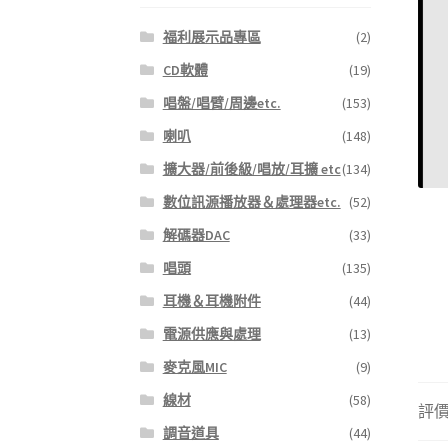
福利展示品專區
(2)
CD軟體
(19)
唱盤/唱臂/周邊etc.
(153)
喇叭
(148)
擴大器/前後級/唱放/耳擴 etc
(134)
數位訊源播放器＆處理器etc.
(52)
解碼器DAC
(33)
唱頭
(135)
耳機＆耳機附件
(44)
電源供應與處理
(13)
麥克風MIC
(9)
線材
(58)
評價 
調音道具
(44)