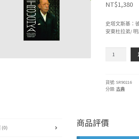
NT$
1,380
史塔文斯基：
安東杜拉弟/ 
MERCURY
SR90216
史
塔
文
貨號:
SR90216
分類:
古典
斯
基：
彼
得
洛
商品評價
(0)
希
卡