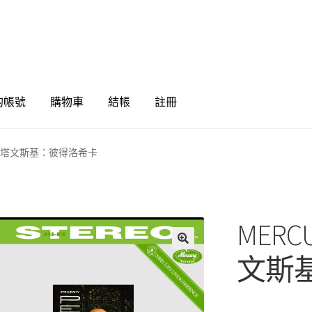
的帳號
購物車
結帳
註冊
216 史塔文斯基：彼得洛希卡
MERC
🔍
文斯