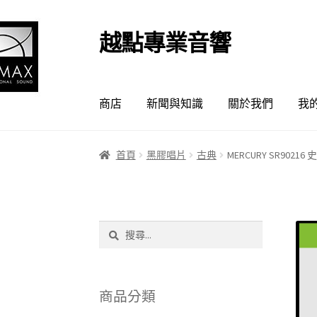
越點專業音響
跳
跳
至
至
導
主
覽
要
商店
新聞與知識
關於我們
我
列
內
容
首頁
黑膠唱片
古典
MERCURY SR90
搜
尋
關
鍵
字:
商品分類