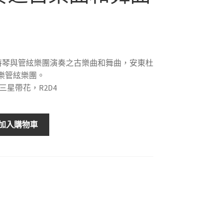
特琴與管絃樂團演奏之古樂曲和舞曲，安東杜
樂管絃樂團。
三星帶花，R2D4
加入購物車