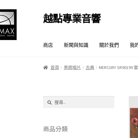
越點專業音響
跳
跳
至
至
導
主
覽
要
商店
新聞與知識
關於我們
我
列
內
容
首頁
黑膠唱片
古典
MERCURY SR9
搜
尋
關
鍵
字:
商品分類