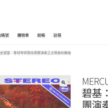
的帳號
購物車
結帳
註冊
0199 雷史碧基：魯特琴與管絃樂團演奏之古樂曲和舞曲
MERC
🔍
碧基
團演