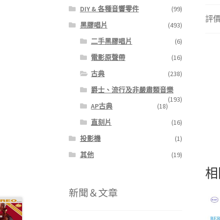
DIY & 各種音響零件
(99)
評價 
黑膠唱片
(493)
二手黑膠唱片
(6)
電影原聲帶
(16)
古典
(238)
爵士、流行及非嚴肅類音樂
(193)
AP古典
(18)
直刻片
(16)
投影機
(1)
其他
(19)
相
新聞＆文章