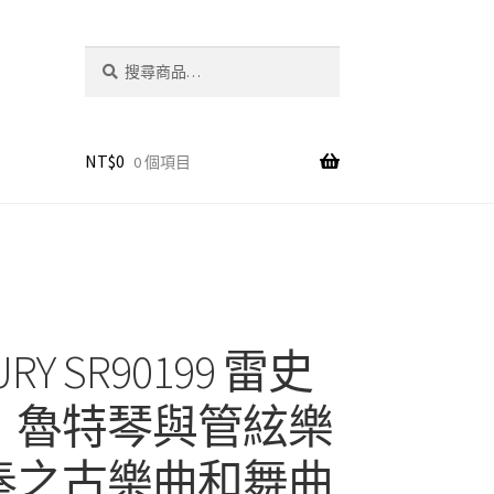
搜
搜
尋
尋
關
鍵
字:
NT$
0
0 個項目
URY SR90199 雷史
：魯特琴與管絃樂
奏之古樂曲和舞曲