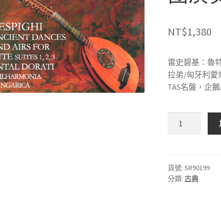
NT$
1,380
雷史碧基：魯
拉弟/匈牙利愛
TAS名盤，企鵝
MERCURY
SR90199
雷
史
碧
貨號:
SR90199
分類:
古典
基：
魯
特
琴