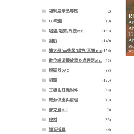
福利展示品專區
(2)
CD軟體
(19)
唱盤/唱臂/周邊etc.
(153)
喇叭
(149)
擴大器/前後級/唱放/耳擴 etc
(134)
數位訊源播放器＆處理器etc.
(52)
解碼器DAC
(33)
唱頭
(135)
耳機＆耳機附件
(44)
電源供應與處理
(13)
麥克風MIC
(9)
線材
(58)
調音道具
(44)