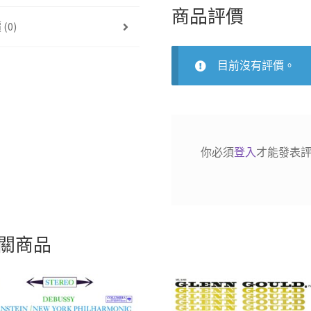
與
商品評價
(0)
管
絃
樂
目前沒有評價。
團
演
奏
之
古
你必須
登入
才能發表
樂
曲
和
舞
曲
關商品
數
量