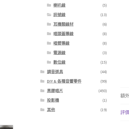
喇叭線
(5)
訊號線
(13)
耳機類線材
(6)
唱頭蓋導線
(8)
唱臂導線
(8)
電源線
(3)
數位線
(15)
調音道具
(44)
DIY & 各種音響零件
(99)
黑膠唱片
(493)
額
投影機
(1)
其他
(19)
評價 