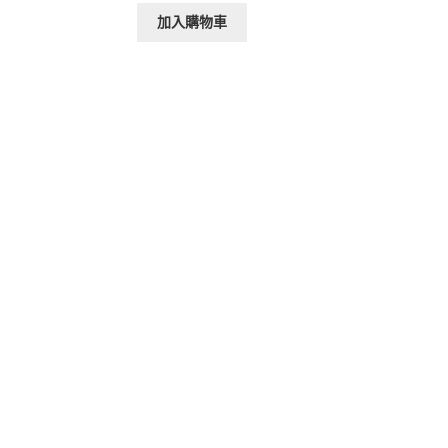
加入購物車
：
$12,000。