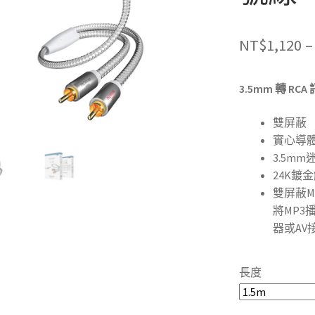
NT$
1,120
–
3.5mm 轉 RC
雙屏蔽
實心導
3.5m
24K鍍
雙屏蔽
將MP3
器或AV
長度