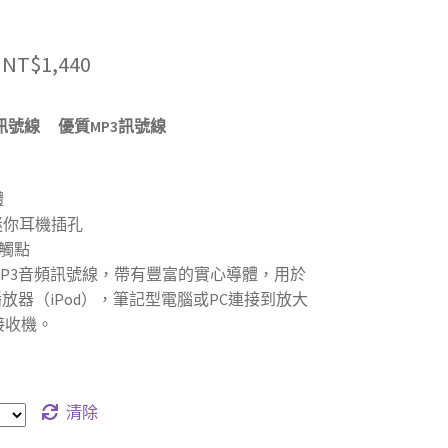
價
NT$
1,440
格
A 訊號線
優質MP3訊號線
範
圍：
體
NT$1,120
m迷你耳機插孔
到
金觸點
MP3音頻訊號線，帶有豐富的實心導體，用於
NT$1,440
播放器（iPod），筆記型電腦或PC連接到放大
接收機。
清除