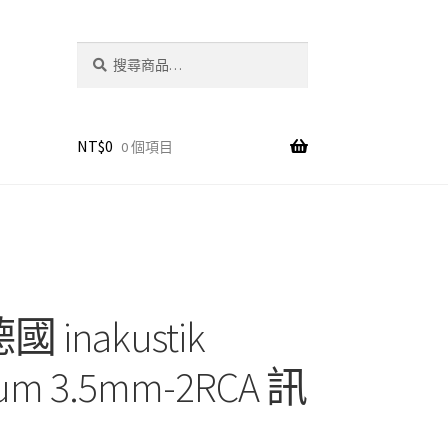
搜
搜
尋
尋
關
鍵
字:
NT$
0
0 個項目
國 inakustik
um 3.5mm-2RCA 訊