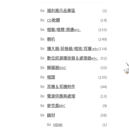
福利展示品專區
(2)
CD軟體
(19)
唱盤/唱臂/周邊etc.
(153)
喇叭
(149)
擴大器/前後級/唱放/耳擴 etc
(134)
數位訊源播放器＆處理器etc.
(52)
解碼器DAC
(33)
唱頭
(135)
耳機＆耳機附件
(44)
電源供應與處理
(13)
麥克風MIC
(9)
線材
(58)
HDMI
(1)