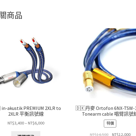
關商品
in-akustik PREMIUM 2XLR to
🇩🇰丹麥 Ortofon 6NX-TSW-
2XLR 平衡訊號線
Tonearm cable 唱臂訊號
價
NT$
3,400
–
NT$
6,000
特價
格
此
原
目
NT$
14,500
NT$
12,000
範