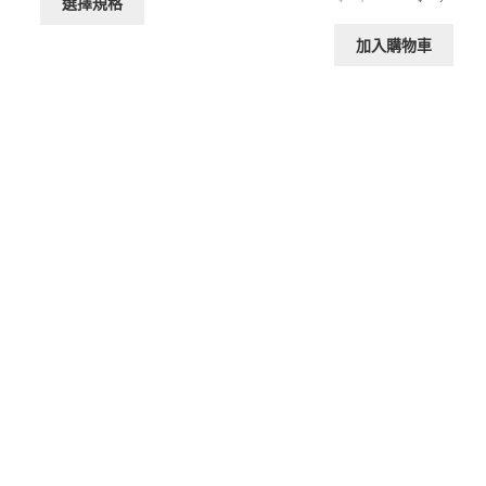
選擇規格
產
始
前
圍：
品
價
價
加入購物車
NT$3,400
有
格：
格
到
多
NT$14,500。
NT
NT$6,000
種
款
式。
可
在
產
品
頁
面
選
擇
選
項