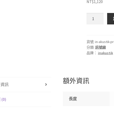
NT$
1,120
🇩🇪
德
國
inakustik
Premium
貨號:
in-akustik-p
分類:
訊號線
3.5mm-
品牌：
inakustik
2RCA
訊
號
線
額外資訊
數
外資訊
量
長度
(0)