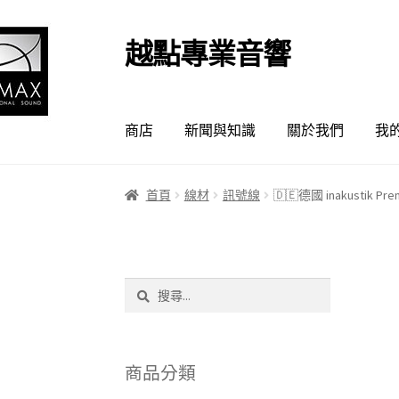
越點專業音響
跳
跳
至
至
導
主
覽
要
商店
新聞與知識
關於我們
我
列
內
容
首頁
線材
訊號線
🇩🇪德國 inakustik P
搜
尋
關
鍵
字:
商品分類