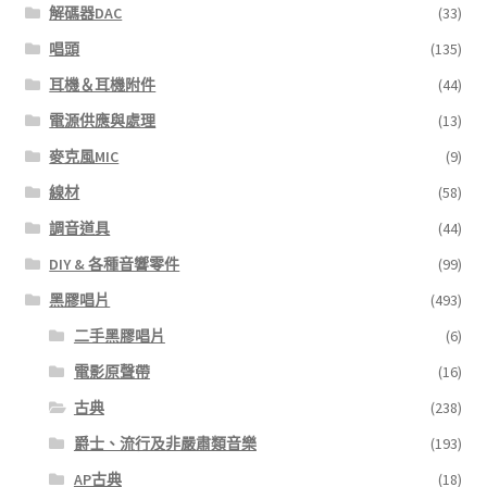
解碼器DAC
(33)
唱頭
(135)
耳機＆耳機附件
(44)
電源供應與處理
(13)
麥克風MIC
(9)
線材
(58)
調音道具
(44)
DIY & 各種音響零件
(99)
黑膠唱片
(493)
二手黑膠唱片
(6)
電影原聲帶
(16)
古典
(238)
爵士、流行及非嚴肅類音樂
(193)
AP古典
(18)