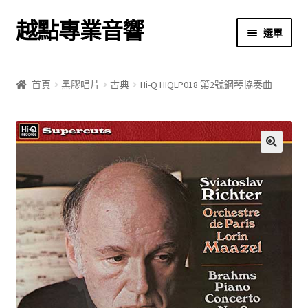
越點專業音響
跳
跳
選單
至
至
導
主
首頁
覽
要
首頁
黑膠唱片
古典
Hi-Q HIQLP018 第2號鋼琴協奏曲
列
內
商店
容
關於我們
🔍
我的帳號
結帳
購物車