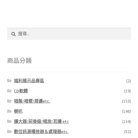
搜
尋
關
鍵
字:
商品分類
福利展示品專區
(2)
CD軟體
(19)
唱盤/唱臂/周邊etc.
(153)
喇叭
(148)
擴大器/前後級/唱放/耳擴 etc
(134)
數位訊源播放器＆處理器etc.
(52)