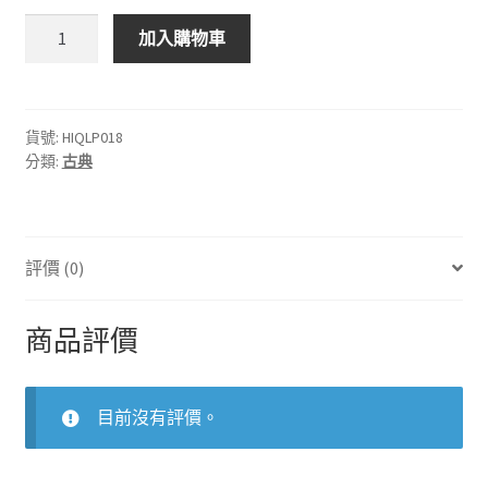
Hi-
加入購物車
Q
HIQLP018
第
2
貨號:
HIQLP018
分類:
古典
號
鋼
琴
協
評價 (0)
奏
曲
數
商品評價
量
目前沒有評價。