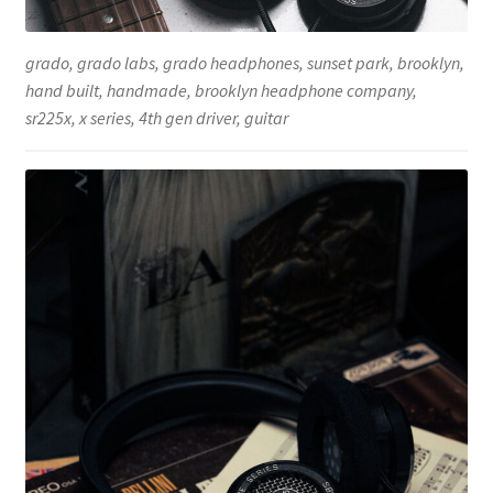
grado, grado labs, grado headphones, sunset park, brooklyn,
hand built, handmade, brooklyn headphone company,
sr225x, x series, 4th gen driver, guitar