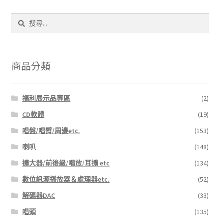
搜
尋
關
鍵
字:
商品分類
福利展示品專區
(2)
CD軟體
(19)
唱盤/唱臂/周邊etc.
(153)
喇叭
(148)
擴大器/前後級/唱放/耳擴 etc
(134)
數位訊源播放器＆處理器etc.
(52)
解碼器DAC
(33)
唱頭
(135)