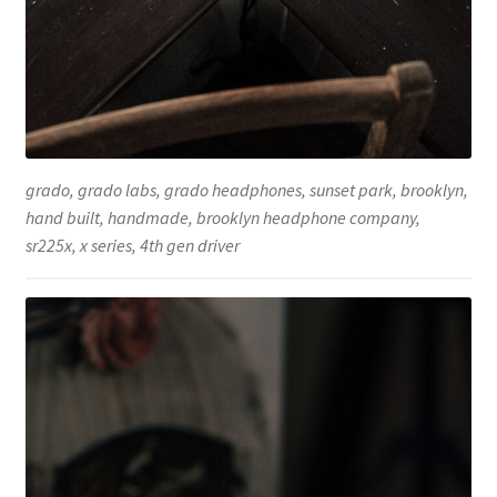
grado, grado labs, grado headphones, sunset park, brooklyn,
hand built, handmade, brooklyn headphone company,
sr225x, x series, 4th gen driver