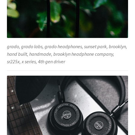
grado, grado labs, grado headphones, sunset park, brooklyn,
hand built, handmade, brooklyn headphone company,
sr225x, x series, 4th gen driver