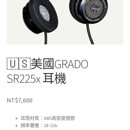
🇺🇸美國GRADO
SR225x 耳機
NT$
7,600
耳筒材質：ABS高密度塑膠
頻率響應：18-22k