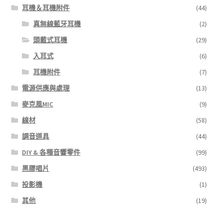
耳機＆耳機附件
(44)
真無線藍牙耳機
(2)
頭戴式耳機
(29)
入耳式
(6)
耳機附件
(7)
電源供應與處理
(13)
麥克風MIC
(9)
線材
(58)
調音道具
(44)
DIY & 各種音響零件
(99)
黑膠唱片
(493)
投影機
(1)
其他
(19)