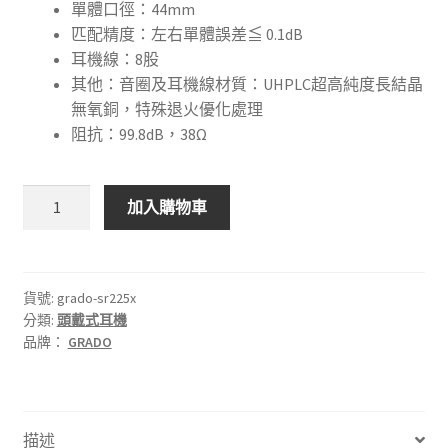
單體口徑：44mm
匹配精度：左右單體誤差≦ 0.1dB
耳機線：8股
其他：音圈及耳機線材質：UHPLC超高純度長結晶
無氧銅，特殊退火優化處理
阻抗：99.8dB，38Ω
🇺🇸
加入購物車
美
國
GRADO
SR225x
貨號:
grado-sr225x
分類:
頭戴式耳機
耳
品牌：
GRADO
機
數
量
描述