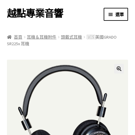
越點專業音響
跳
跳
選單
至
至
導
主
首頁
覽
要
首頁
耳機＆耳機附件
頭戴式耳機
🇺🇸美國GRADO
列
內
SR225x 耳機
商店
容
關於我們
我的帳號
🔍
結帳
購物車