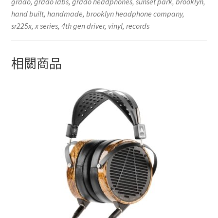
grado, grado labs, grado headphones, sunset park, brooklyn,
hand built, handmade, brooklyn headphone company,
sr225x, x series, 4th gen driver, vinyl, records
相關商品