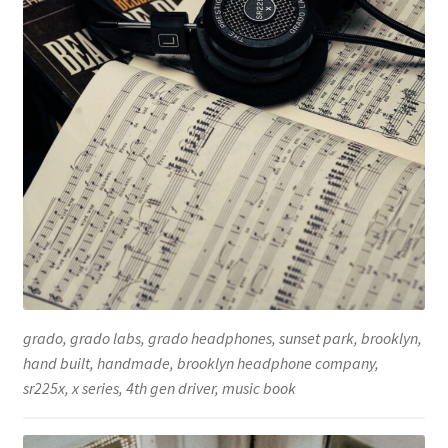
grado, grado labs, grado headphones, sunset park, brooklyn,
hand built, handmade, brooklyn headphone company,
sr225x, x series, 4th gen driver, music book