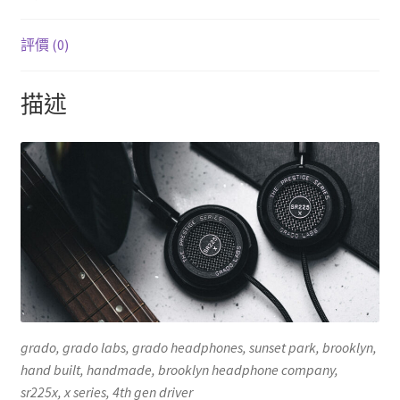
評價 (0)
描述
grado, grado labs, grado headphones, sunset park, brooklyn,
hand built, handmade, brooklyn headphone company,
sr225x, x series, 4th gen driver