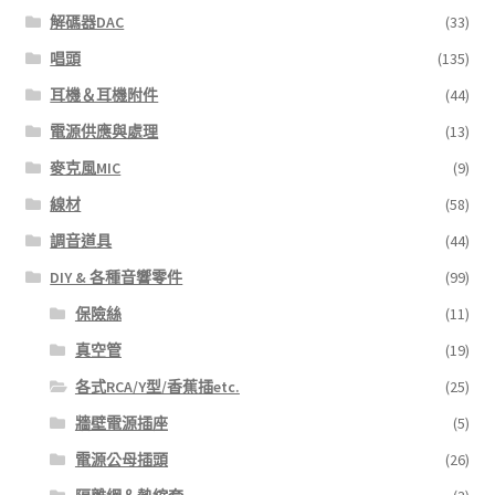
解碼器DAC
(33)
唱頭
(135)
耳機＆耳機附件
(44)
電源供應與處理
(13)
麥克風MIC
(9)
線材
(58)
調音道具
(44)
DIY & 各種音響零件
(99)
保險絲
(11)
真空管
(19)
各式RCA/Y型/香蕉插etc.
(25)
牆壁電源插座
(5)
電源公母插頭
(26)