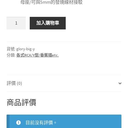
母座/可與5mm的發燒線材接駁
GLORY
加入購物車
大
型
Y
插
貨號:
glory-big-y
分類:
各式RCA/Y型/香蕉插etc.
(鎖
螺
絲
款，
評價 (0)
可
重
複
商品評價
使
用)
每
目前沒有評價。
組