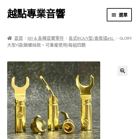
越點專業音響
跳
跳
選單
至
至
導
主
首頁
覽
要
首頁
DIY & 各種音響零件
各式RCA/Y型/香蕉插etc.
GLORY
列
內
大型Y插(鎖螺絲款，可重複使用)每組四顆
商店
容
關於我們
我的帳號
🔍
結帳
購物車