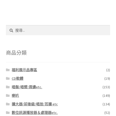
搜
尋
關
鍵
字:
商品分類
福利展示品專區
(2)
CD軟體
(19)
唱盤/唱臂/周邊etc.
(153)
喇叭
(149)
擴大器/前後級/唱放/耳擴 etc
(134)
數位訊源播放器＆處理器etc.
(52)