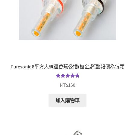
Puresonic 8平方大線徑香蕉公插(鍍金處理)報價為每顆
評分
5.00
滿
NT$
150
分 5
加入購物車