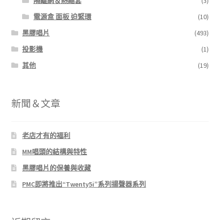
隔離網＆熱縮套
(3)
電源盒 面板 迫緊環
(10)
黑膠唱片
(493)
投影機
(1)
其他
(19)
新聞＆文章
老店才有的福利
MM唱頭的結構與特性
黑膠唱片的保養與收藏
PMC即將推出“Twenty5i”系列揚聲器系列