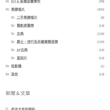
DIY & 各種音響零件
(99)
黑膠唱片
(493)
二手黑膠唱片
(6)
電影原聲帶
(16)
古典
(238)
爵士、流行及非嚴肅類音樂
(193)
AP古典
(18)
直刻片
(16)
投影機
(1)
其他
(19)
新聞＆文章
老店才有的福利