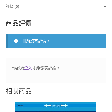
彼
評價 (0)
特)
號
交
商品評價
響
曲
數
目前沒有評價。
量
你必須
登入
才能發表評論。
相關商品