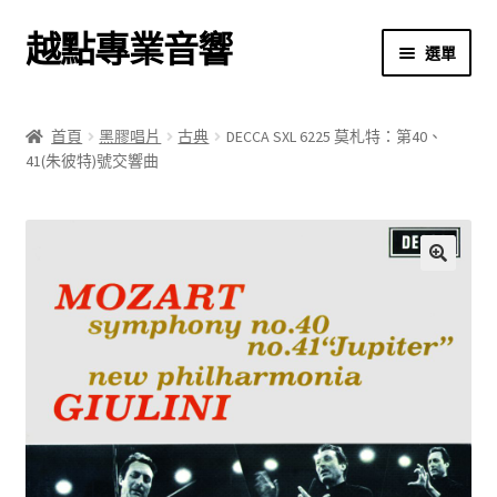
越點專業音響
跳
跳
選單
至
至
導
主
首頁
覽
要
首頁
黑膠唱片
古典
DECCA SXL 6225 莫札特：第40、
列
內
41(朱彼特)號交響曲
商店
容
關於我們
我的帳號
🔍
結帳
購物車