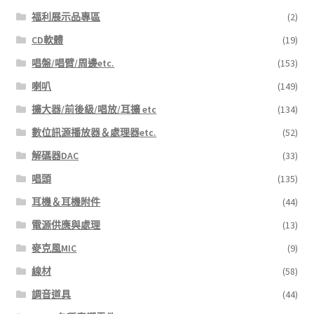
福利展示品專區
(2)
CD軟體
(19)
唱盤/唱臂/周邊etc.
(153)
喇叭
(149)
擴大器/前後級/唱放/耳擴 etc
(134)
數位訊源播放器＆處理器etc.
(52)
解碼器DAC
(33)
唱頭
(135)
耳機＆耳機附件
(44)
電源供應與處理
(13)
麥克風MIC
(9)
線材
(58)
調音道具
(44)