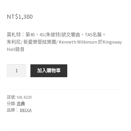
NT$
1,380
莫札特：第40、41(朱彼特)號交響曲，TAS名盤。
朱利尼/ 新愛樂管絃樂團/ Kenneth Wilkinson 於Kingsway
Hall錄音
DECCA
加入購物車
SXL
6225
莫
札
貨號:
SXL 6225
分類:
古典
特：
品牌：
DECCA
第
40、
41(朱