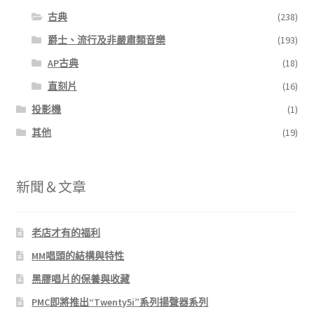
古典
(238)
爵士、流行及非嚴肅類音樂
(193)
AP古典
(18)
直刻片
(16)
投影機
(1)
其他
(19)
新聞＆文章
老店才有的福利
MM唱頭的結構與特性
黑膠唱片的保養與收藏
PMC即將推出“Twenty5i”系列揚聲器系列