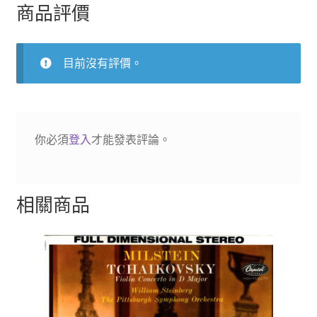
人」
商品評價
數
量
目前沒有評價。
你必須
登入
才能發表評論。
相關商品