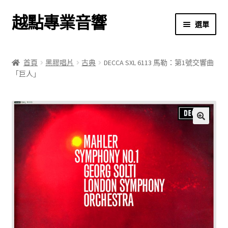
越點專業音響
跳
跳
選單
至
至
導
主
首頁
覽
要
首頁
黑膠唱片
古典
DECCA SXL 6113 馬勒：第1號交響曲
列
內
「巨人」
商店
容
關於我們
我的帳號
🔍
結帳
購物車