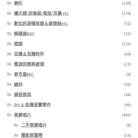
喇叭
(149)
擴大器/前後級/唱放/耳擴 etc
(134)
數位訊源播放器＆處理器etc.
(52)
解碼器DAC
(33)
唱頭
(135)
耳機＆耳機附件
(44)
電源供應與處理
(13)
麥克風MIC
(9)
線材
(58)
調音道具
(44)
DIY & 各種音響零件
(99)
黑膠唱片
(493)
二手黑膠唱片
(6)
電影原聲帶
(16)