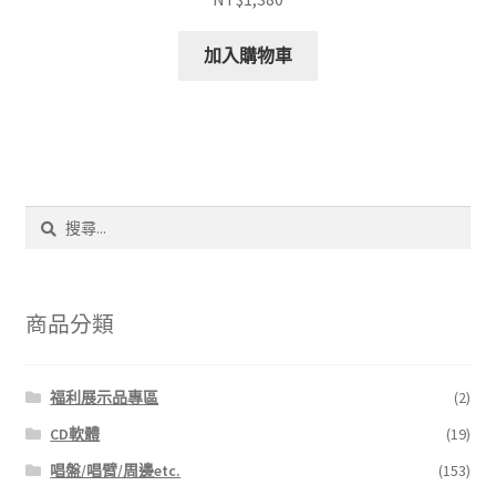
加入購物車
搜
尋
關
鍵
字:
商品分類
福利展示品專區
(2)
CD軟體
(19)
唱盤/唱臂/周邊etc.
(153)