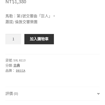
NT$
1,380
馬勒：第1號交響曲「巨人」。
蕭提/ 倫敦交響樂團
DECCA
加入購物車
SXL
6113
馬
勒：
貨號:
SXL 6113
分類:
古典
第
品牌：
DECCA
1
號
交
響
評價 (0)
曲
「巨