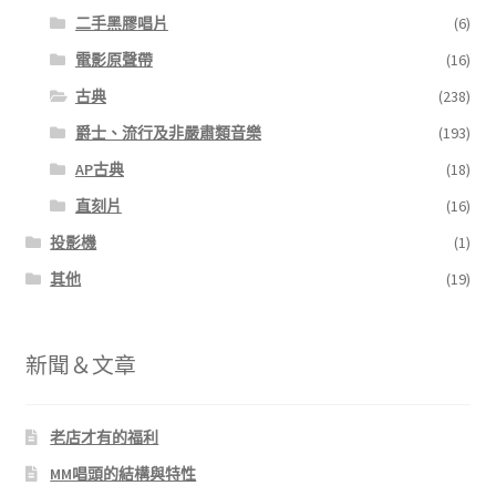
二手黑膠唱片
(6)
電影原聲帶
(16)
古典
(238)
爵士、流行及非嚴肅類音樂
(193)
AP古典
(18)
直刻片
(16)
投影機
(1)
其他
(19)
新聞＆文章
老店才有的福利
MM唱頭的結構與特性