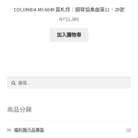
COLUMBIA MS 6049 莫札特：鋼琴協奏曲第11、20號
NT$
1,380
加入購物車
搜
尋
關
鍵
字:
商品分類
福利展示品專區
(2)