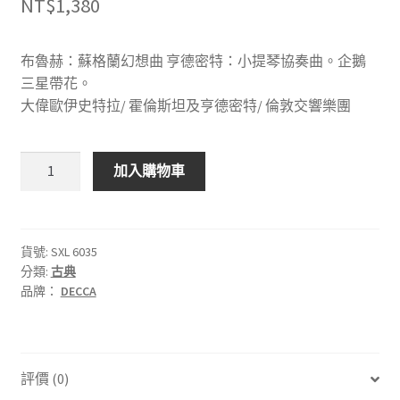
NT$
1,380
布魯赫：蘇格蘭幻想曲 亨德密特：小提琴協奏曲。企鵝
三星帶花。
大偉歐伊史特拉/ 霍倫斯坦及亨德密特/ 倫敦交響樂團
DECCA
加入購物車
SXL
6035
布
魯
貨號:
SXL 6035
分類:
古典
赫：
品牌：
DECCA
蘇
格
蘭
幻
評價 (0)
想