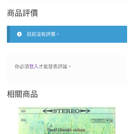
曲
數
商品評價
量
目前沒有評價。
你必須
登入
才能發表評論。
相關商品