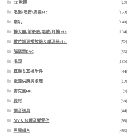
CD軟體
(19)
唱盤/唱臂/周邊etc.
(153)
喇叭
(148)
擴大器/前後級/唱放/耳擴 etc
(134)
數位訊源播放器＆處理器etc.
(52)
解碼器DAC
(33)
唱頭
(135)
耳機＆耳機附件
(44)
電源供應與處理
(13)
麥克風MIC
(9)
線材
(58)
調音道具
(44)
DIY & 各種音響零件
(99)
黑膠唱片
(493)