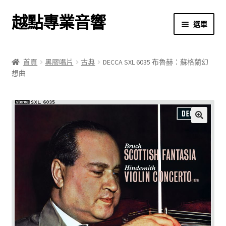
越點專業音響
跳
跳
選單
至
至
導
主
首頁
覽
要
首頁
黑膠唱片
古典
DECCA SXL 6035 布魯赫：蘇格蘭幻
列
內
想曲
商店
容
關於我們
我的帳號
🔍
結帳
購物車