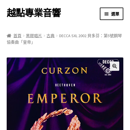
越點專業音響
跳
跳
選單
至
至
導
主
首頁
覽
要
首頁
黑膠唱片
古典
DECCA SXL 2002 貝多芬：第5號鋼琴
列
內
協奏曲「皇帝」
商店
容
關於我們
我的帳號
🔍
結帳
購物車