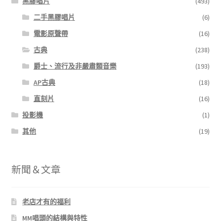
黑膠唱片
(493)
二手黑膠唱片
(6)
電影原聲帶
(16)
古典
(238)
爵士、流行及非嚴肅類音樂
(193)
AP古典
(18)
直刻片
(16)
投影機
(1)
其他
(19)
新聞＆文章
老店才有的福利
MM唱頭的結構與特性