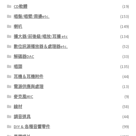
CD軟體
(19)
唱盤/唱臂/周邊etc.
(153)
喇叭
(149)
擴大器/前後級/唱放/耳擴 etc
(134)
數位訊源播放器＆處理器etc.
(52)
解碼器DAC
(33)
唱頭
(135)
耳機＆耳機附件
(44)
電源供應與處理
(13)
麥克風MIC
(9)
線材
(58)
調音道具
(44)
DIY & 各種音響零件
(99)