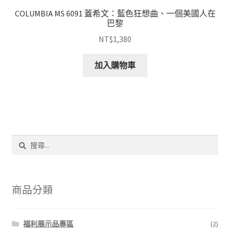
COLUMBIA MS 6091 蓋希文：藍色狂想曲、一個美國人在
巴黎
NT$
1,380
加入購物車
搜
尋
關
鍵
字:
商品分類
福利展示品專區
(2)