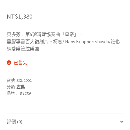
NT$
1,380
貝多芬：第5號鋼琴協奏曲「皇帝」，
黑膠專書百大復刻片。柯容/ Hans Knappertsbusch/維也
納愛樂管絃樂團
已售完
貨號:
SXL 2002
分類:
古典
品牌：
DECCA
評價 (0)