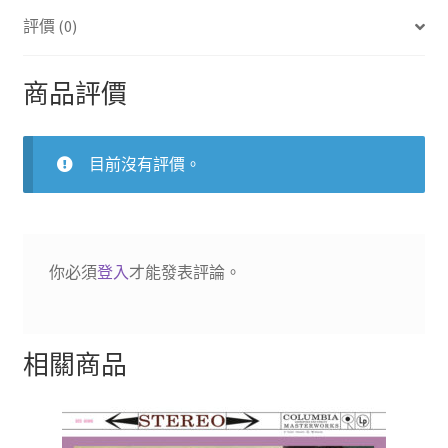
3
評價 (0)
號
交
響
商品評價
曲
2LP
數
目前沒有評價。
量
你必須
登入
才能發表評論。
相關商品