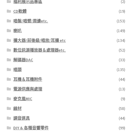
福利展示品專區
(2)
CD軟體
(19)
唱盤/唱臂/周邊etc.
(153)
喇叭
(149)
擴大器/前後級/唱放/耳擴 etc
(134)
數位訊源播放器＆處理器etc.
(52)
解碼器DAC
(33)
唱頭
(135)
耳機＆耳機附件
(44)
電源供應與處理
(13)
麥克風MIC
(9)
線材
(58)
調音道具
(44)
DIY & 各種音響零件
(99)