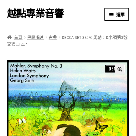
越點專業音響
跳
跳
選單
至
至
導
主
首頁
覽
要
首頁
黑膠唱片
古典
DECCA SET 385/6 馬勒：D小調第3號
列
內
交響曲 2LP
商店
容
關於我們
我的帳號
🔍
結帳
購物車