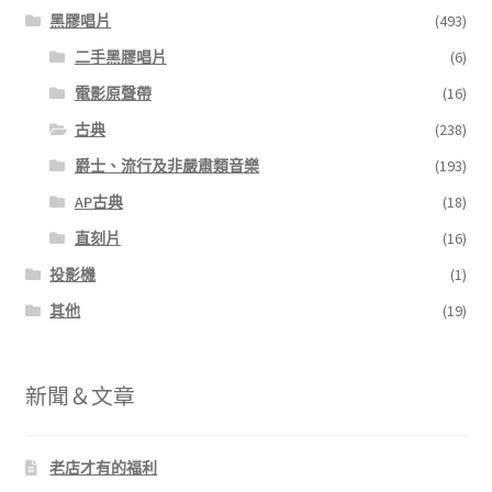
黑膠唱片
(493)
二手黑膠唱片
(6)
電影原聲帶
(16)
古典
(238)
爵士、流行及非嚴肅類音樂
(193)
AP古典
(18)
直刻片
(16)
投影機
(1)
其他
(19)
新聞＆文章
老店才有的福利