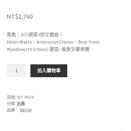
NT$
2,760
馬勒：D小調第3號交響曲。
Helen Watts、Ambrosian Chorus、Boys From
Wandsworth School/ 蕭提/ 倫敦交響樂團
DECCA
加入購物車
SET
385/6
馬
勒：
貨號:
SET 385/6
分類:
古典
D
品牌：
DECCA
小
調
第