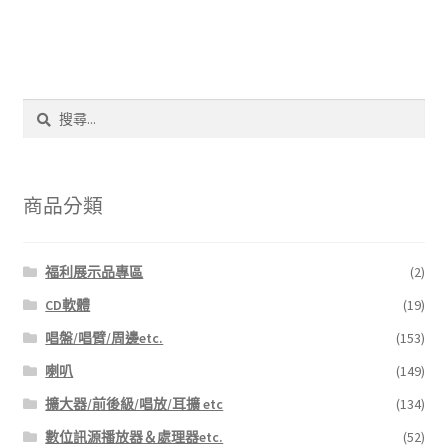
搜
尋
關
鍵
字:
商品分類
福利展示品專區
(2)
CD軟體
(19)
唱盤/唱臂/周邊etc.
(153)
喇叭
(149)
擴大器/前後級/唱放/耳擴 etc
(134)
數位訊源播放器＆處理器etc.
(52)