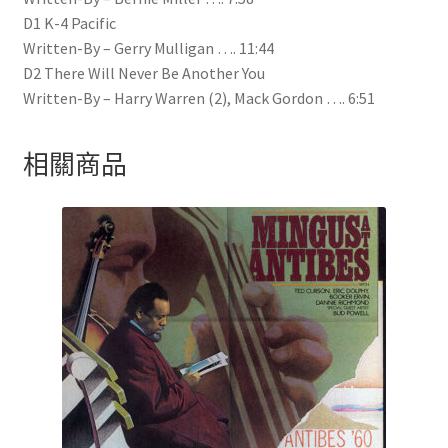
D1 K-4 Pacific
Written-By – Gerry Mulligan …. 11:44
D2 There Will Never Be Another You
Written-By – Harry Warren (2), Mack Gordon …. 6:51
相關商品