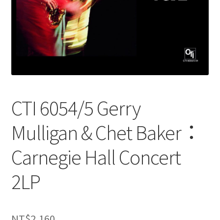
CTI 6054/5 Gerry
Mulligan & Chet Baker：
Carnegie Hall Concert
2LP
NT$
2,160