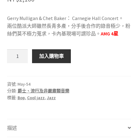
Gerry Mulligan & Chet Baker： Carnegie Hall Concert。
兩位酷派大師雖然長青多產，分手後合作的錄音極少，粉
絲們莫不極力蒐求，卡內基現場可謂珍品。
AMG 4星
CTI
加入購物車
6054/5
Gerry
Mulligan
&
貨號:
May-54
分類:
爵士、流行及非嚴肅類音樂
Chet
標籤:
Bop
,
Cool jazz
,
Jazz
Baker：
Carnegie
Hall
Concert
描述
2LP
數