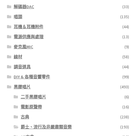
解碼器DAC
(33)
唱頭
(135)
耳機＆耳機附件
(44)
電源供應與處理
(13)
麥克風MIC
(9)
線材
(58)
調音道具
(44)
DIY & 各種音響零件
(99)
黑膠唱片
(493)
二手黑膠唱片
(6)
電影原聲帶
(16)
古典
(238)
爵士、流行及非嚴肅類音樂
(193)