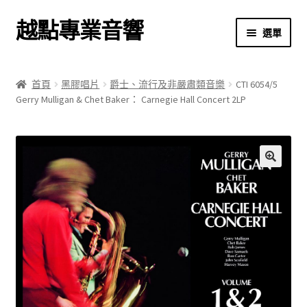
越點專業音響
跳
跳
選單
至
至
導
主
首頁
覽
要
首頁
黑膠唱片
爵士、流行及非嚴肅類音樂
CTI 6054/5
列
內
Gerry Mulligan & Chet Baker： Carnegie Hall Concert 2LP
商店
容
關於我們
我的帳號
🔍
結帳
購物車