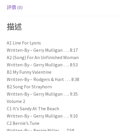
量
評價 (0)
描述
A1 Line For Lyons
Written-By – Gerry Mulligan …. 8:17
A2 (Song) For An Unfinished Woman
Written-By – Gerry Mulligan …. 8:53
B1 My Funny Valentine
Written-By – Rodgers & Hart …. 8:38
B2 Song For Strayhorn
Written-By – Gerry Mulligan …. 9:35
Volume 2
C1 It’s Sandy At The Beach
Written-By – Gerry Mulligan …. 9:10
C2 Bernie’s Tune
Written-By – Bernie Miller …. 7:58