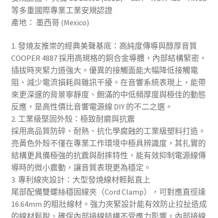
等多重國際專業工業安規認證
產地： 墨西哥 (Mexico)
1. 發燒友推崇的經典美聲基底：高純度傳導與醇厚音質
COOPER 4887 採用高規格的銅合金導體，內部結構緊密，
插拔時夾緊力道強大。優異的接觸面能大幅降低接觸電
阻、減少電流損耗與雜訊干擾。在音響系統表現上，能帶
來更深邃的背景寧靜度、飽滿的中低頻厚度與極佳的動態
反應，是高性價比音響電源線 DIY 的不二之選。
2. 工業級堅固外殼：極致耐磨與抗震
採用高品質防碎、耐熱、抗化學腐蝕的工業級塑料打造。
亮黃色外殼不僅在專業工作環境中極具辨識度，其扎實的
結構更具備極強的抗震與耐摔特性，能有效抑制電源線傳
導時的微小震動，讓音質表現更為穩定。
3. 專利線夾設計：大型發燒線材輕鬆直上
尾部配備雙螺絲穩固線夾（Cord Clamp），可對應直徑達
16.64mm 的粗壯線材。強力夾緊設計能有效防止拉扯造成
的線材鬆脫，確保內部接線結構不受應力影響。內部接線