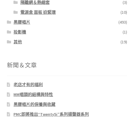
隔離網＆熱縮套
(3)
電源盒 面板 迫緊環
(10)
黑膠唱片
(493)
投影機
(1)
其他
(19)
新聞＆文章
老店才有的福利
MM唱頭的結構與特性
黑膠唱片的保養與收藏
PMC即將推出“Twenty5i”系列揚聲器系列