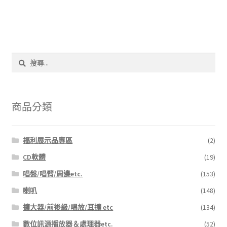
搜
尋
關
鍵
字:
商品分類
福利展示品專區
(2)
CD軟體
(19)
唱盤/唱臂/周邊etc.
(153)
喇叭
(148)
擴大器/前後級/唱放/耳擴 etc
(134)
數位訊源播放器＆處理器etc.
(52)