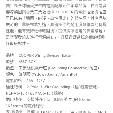
團）是全球備受推崇的電氣配線元件領導品牌。在高端音
響發燒圈與專業工業領域中，COOPER 的電源插頭與插座
早已成為「穩固、純淨、高性價比」的代名詞。其產品以
嚴苛的工業級標準打造，具備極佳的耐用度與優異的傳導
性能，能有效降低傳輸阻抗，提供純淨穩定的供電環境，
是音響發燒友進行電源線 DIY、升級音響系統必備的經典
怪獸級配件。
品牌： COOPER Wiring Devices (Eaton)
型號： 4887-BOX
類型： 工業級供電母座 (Grounding Connector / 尾座)
顏色： 鮮明黃 (Yellow / Jaune / Amarillo)
電氣規格： 15A – 125V
極性結構： 2-Pole, 3-Wire Grounding (2極3線帶接地，
NEMA 5-15R / EEMAC 5-15R 規格)
適用線徑： 支援外徑 0.25 – 0.655 英吋 (約 6.35mm –
16.64mm) 的電源線材
安規認證： 具備 UL Listed (351B)、CSA、NOM 426、ANCE