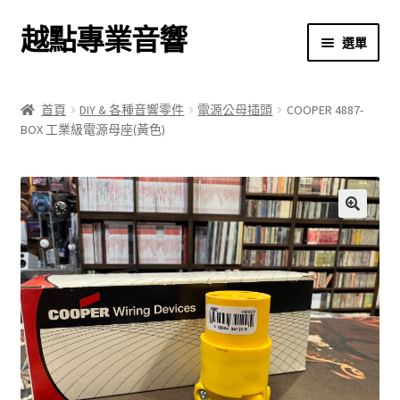
越點專業音響
跳
跳
選單
至
至
導
主
首頁
覽
要
首頁
DIY & 各種音響零件
電源公母插頭
COOPER 4887-
列
內
BOX 工業級電源母座(黃色)
商店
容
關於我們
我的帳號
🔍
結帳
購物車