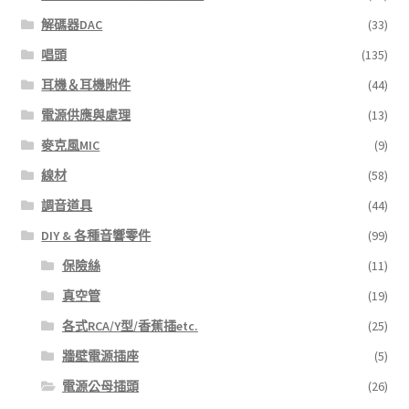
解碼器DAC
(33)
唱頭
(135)
耳機＆耳機附件
(44)
電源供應與處理
(13)
麥克風MIC
(9)
線材
(58)
調音道具
(44)
DIY & 各種音響零件
(99)
保險絲
(11)
真空管
(19)
各式RCA/Y型/香蕉插etc.
(25)
牆壁電源插座
(5)
電源公母插頭
(26)