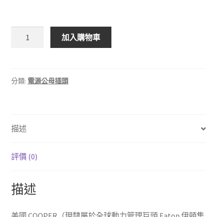
COOPER
加入購物車
4887-
BOX
工
業
分類:
電源公母插頭
級
電
源
描述
母
座
(黃
評價 (0)
色)
數
描述
量
美國 COOPER（現隸屬於全球動力管理巨頭 Eaton 伊頓集