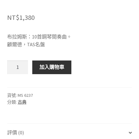
NT$
1,380
布拉姆斯：10首鋼琴間奏曲。
顧爾德，TAS名盤
COLUMBIA
加入購物車
MS
6237
布
拉
貨號:
MS 6237
分類:
古典
姆
斯：
10
首
評價 (0)
鋼