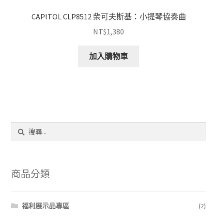
CAPITOL CLP8512 柴可夫斯基：小提琴協奏曲
NT$
1,380
加入購物車
搜
尋
關
鍵
字:
商品分類
福利展示品專區
(2)