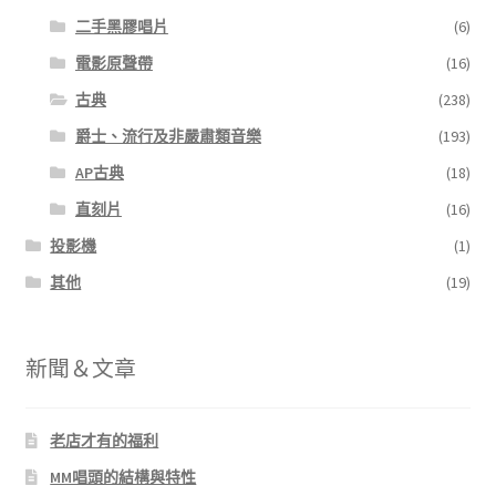
二手黑膠唱片
(6)
電影原聲帶
(16)
古典
(238)
爵士、流行及非嚴肅類音樂
(193)
AP古典
(18)
直刻片
(16)
投影機
(1)
其他
(19)
新聞＆文章
老店才有的福利
MM唱頭的結構與特性