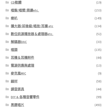
CD軟體
(19)
唱盤/唱臂/周邊etc.
(153)
喇叭
(149)
擴大器/前後級/唱放/耳擴 etc
(134)
數位訊源播放器＆處理器etc.
(52)
解碼器DAC
(33)
唱頭
(135)
耳機＆耳機附件
(44)
電源供應與處理
(13)
麥克風MIC
(9)
線材
(58)
調音道具
(44)
DIY & 各種音響零件
(99)
黑膠唱片
(493)