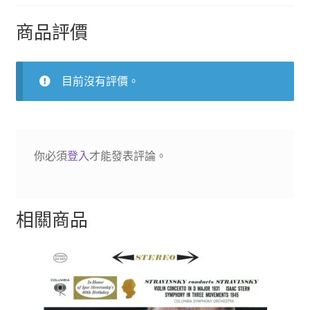
琴
間
商品評價
奏
曲
數
目前沒有評價。
量
你必須
登入
才能發表評論。
相關商品