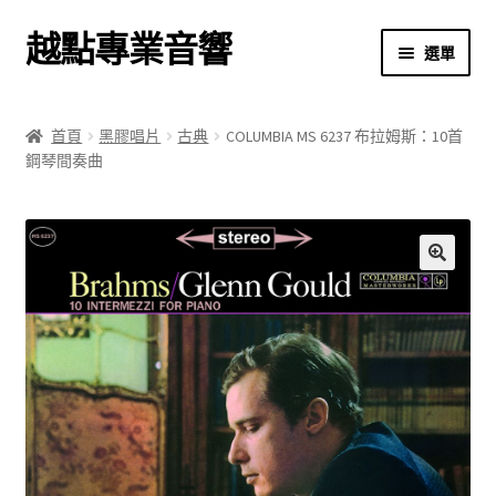
越點專業音響
跳
跳
選單
至
至
導
主
首頁
覽
要
首頁
黑膠唱片
古典
COLUMBIA MS 6237 布拉姆斯：10首
列
內
鋼琴間奏曲
商店
容
關於我們
我的帳號
🔍
結帳
購物車