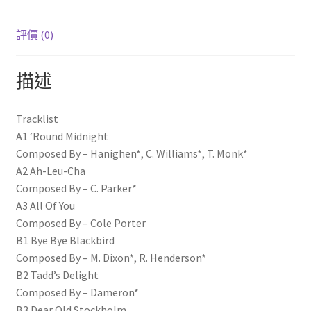
數
量
評價 (0)
描述
Tracklist
A1 ‘Round Midnight
Composed By – Hanighen*, C. Williams*, T. Monk*
A2 Ah-Leu-Cha
Composed By – C. Parker*
A3 All Of You
Composed By – Cole Porter
B1 Bye Bye Blackbird
Composed By – M. Dixon*, R. Henderson*
B2 Tadd’s Delight
Composed By – Dameron*
B3 Dear Old Stockholm