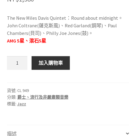
The New Miles Davis Quintet：Round about midnight。
John Coltrane(薩克斯風)、Red Garland(鋼琴)、Paul
Chambers(貝司)、Philly Joe Jones(鼓)。
AMG 5星、滾石5星
COLUMBIA
加入購物車
CL
949
The
New
貨號:
CL 949
分類:
爵士、流行及非嚴肅類音樂
Miles
標籤:
Jazz
Davis
Quintet：
Round
about
描述
midnight