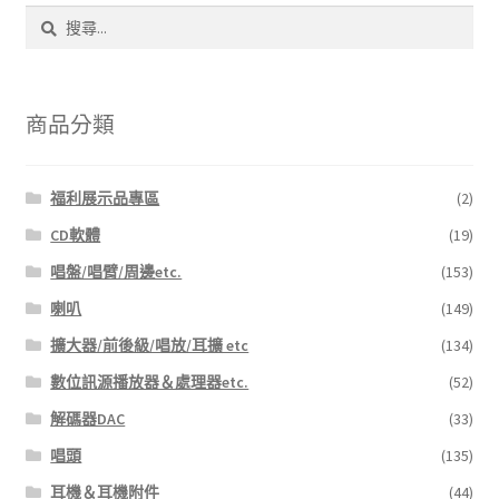
搜
尋
關
鍵
字:
商品分類
福利展示品專區
(2)
CD軟體
(19)
唱盤/唱臂/周邊etc.
(153)
喇叭
(149)
擴大器/前後級/唱放/耳擴 etc
(134)
數位訊源播放器＆處理器etc.
(52)
解碼器DAC
(33)
唱頭
(135)
耳機＆耳機附件
(44)