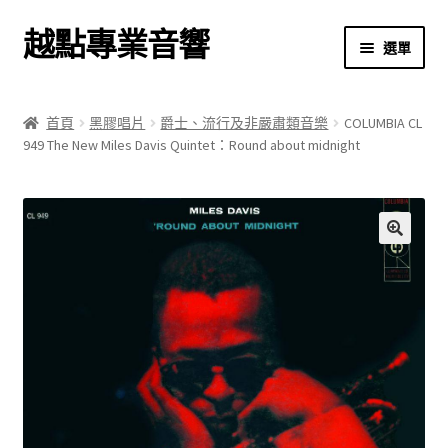
越點專業音響
跳
跳
選單
至
至
導
主
首頁
覽
要
首頁
黑膠唱片
爵士、流行及非嚴肅類音樂
COLUMBIA CL
列
內
949 The New Miles Davis Quintet：Round about midnight
商店
容
關於我們
我的帳號
🔍
結帳
購物車