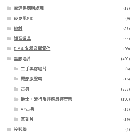
電源供應與處理
(13)
麥克風MIC
(9)
線材
(58)
調音道具
(44)
DIY & 各種音響零件
(99)
黑膠唱片
(493)
二手黑膠唱片
(6)
電影原聲帶
(16)
古典
(238)
爵士、流行及非嚴肅類音樂
(193)
AP古典
(18)
直刻片
(16)
投影機
(1)