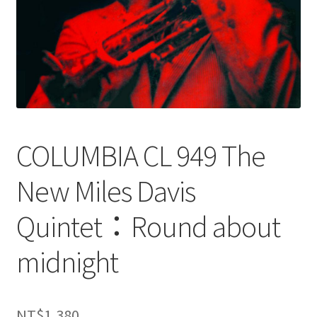
COLUMBIA CL 949 The
New Miles Davis
Quintet：Round about
midnight
NT$
1,380