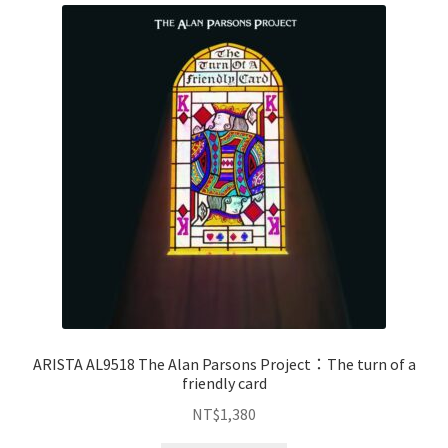
ARISTA AL9518 The Alan Parsons Project：The turn of a
friendly card
NT$
1,380