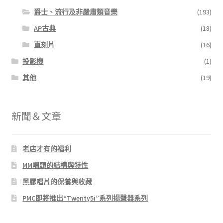
爵士、流行及非嚴肅類音樂
(193)
AP古典
(18)
直刻片
(16)
投影機
(1)
其他
(19)
新聞＆文章
老店才有的福利
MM唱頭的結構與特性
黑膠唱片的保養與收藏
PMC即將推出“Twenty5i”系列揚聲器系列