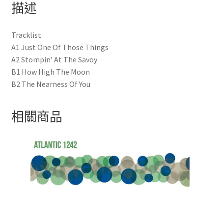
描述
Tracklist
A1 Just One Of Those Things
A2 Stompin’ At The Savoy
B1 How High The Moon
B2 The Nearness Of You
相關商品