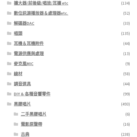
擴大器/前後級/唱放/耳擴 etc
(134)
數位訊源播放器＆處理器etc.
(52)
解碼器DAC
(33)
唱頭
(135)
耳機＆耳機附件
(44)
電源供應與處理
(13)
麥克風MIC
(9)
線材
(58)
調音道具
(44)
DIY & 各種音響零件
(99)
黑膠唱片
(493)
二手黑膠唱片
(6)
電影原聲帶
(16)
古典
(238)