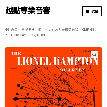
越點專業音響
跳
跳
選單
至
至
導
主
首頁
覽
要
首頁
黑膠唱片
爵士、流行及非嚴肅類音樂
CLEF MG C-
列
內
673 Lionel Hampton Quartet
商店
容
關於我們
我的帳號
🔍
結帳
購物車