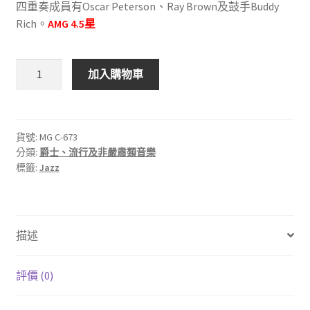
四重奏成員有Oscar Peterson、Ray Brown及鼓手Buddy
Rich。
AMG 4.5星
CLEF
加入購物車
MG
C-
673
Lionel
貨號:
MG C-673
分類:
爵士、流行及非嚴肅類音樂
Hampton
標籤:
Jazz
Quartet
數
量
描述
評價 (0)