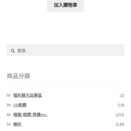
加入購物車
搜
尋
關
鍵
字:
商品分類
福利展示品專區
(2)
CD軟體
(19)
唱盤/唱臂/周邊etc.
(153)
喇叭
(149)