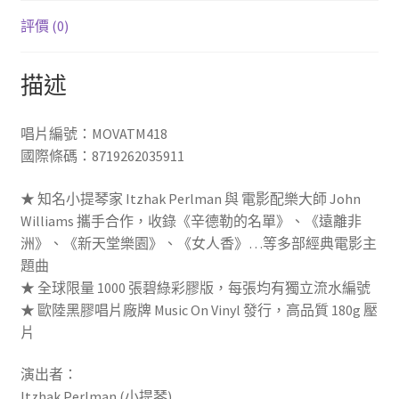
評價 (0)
描述
唱片編號：MOVATM418
國際條碼：8719262035911
★ 知名小提琴家 Itzhak Perlman 與 電影配樂大師 John
Williams 攜手合作，收錄《辛德勒的名單》、《遠離非
洲》、《新天堂樂園》、《女人香》…等多部經典電影主
題曲
★ 全球限量 1000 張碧綠彩膠版，每張均有獨立流水編號
★ 歐陸黑膠唱片廠牌 Music On Vinyl 發行，高品質 180g 壓
片
演出者：
Itzhak Perlman (小提琴)