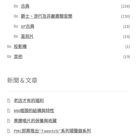
古典
(238)
爵士、流行及非嚴肅類音樂
(193)
AP古典
(18)
直刻片
(16)
投影機
(1)
其他
(19)
新聞＆文章
老店才有的福利
MM唱頭的結構與特性
黑膠唱片的保養與收藏
PMC即將推出“Twenty5i”系列揚聲器系列