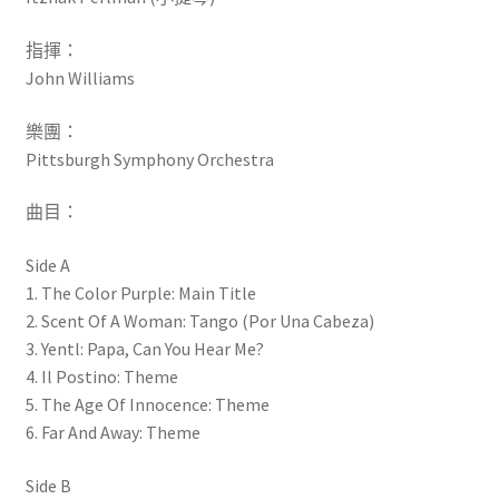
指揮：
John Williams
樂團：
Pittsburgh Symphony Orchestra
曲目：
Side A
1. The Color Purple: Main Title
2. Scent Of A Woman: Tango (Por Una Cabeza)
3. Yentl: Papa, Can You Hear Me?
4. Il Postino: Theme
5. The Age Of Innocence: Theme
6. Far And Away: Theme
Side B