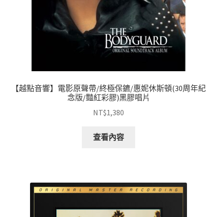
【越點音響】電影原聲帶/終極保鑣/惠妮休斯頓(30周年紀
念版/豔紅彩膠)黑膠唱片
NT$
1,380
查看內容