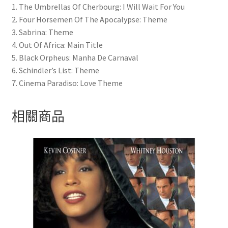
1. The Umbrellas Of Cherbourg: I Will Wait For You
2. Four Horsemen Of The Apocalypse: Theme
3. Sabrina: Theme
4. Out Of Africa: Main Title
5. Black Orpheus: Manha De Carnaval
6. Schindler’s List: Theme
7. Cinema Paradiso: Love Theme
相關商品