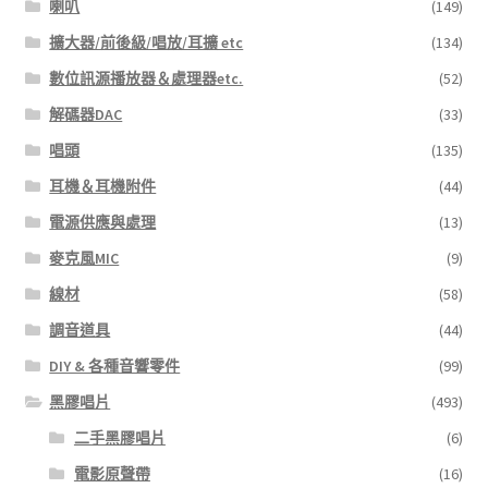
喇叭
(149)
擴大器/前後級/唱放/耳擴 etc
(134)
數位訊源播放器＆處理器etc.
(52)
解碼器DAC
(33)
唱頭
(135)
耳機＆耳機附件
(44)
電源供應與處理
(13)
麥克風MIC
(9)
線材
(58)
調音道具
(44)
DIY & 各種音響零件
(99)
黑膠唱片
(493)
二手黑膠唱片
(6)
電影原聲帶
(16)