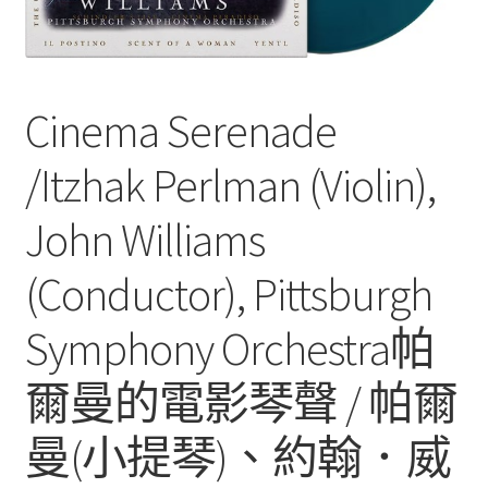
Cinema Serenade
/Itzhak Perlman (Violin),
John Williams
(Conductor), Pittsburgh
Symphony Orchestra帕
爾曼的電影琴聲 / 帕爾
曼(小提琴)、約翰．威