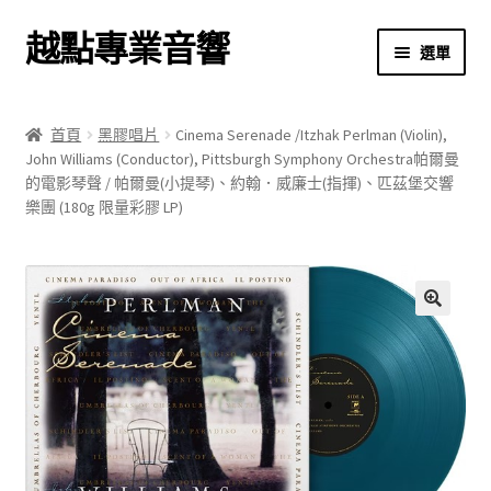
越點專業音響
跳
跳
選單
至
至
導
主
首頁
覽
要
首頁
黑膠唱片
Cinema Serenade /Itzhak Perlman (Violin),
列
內
John Williams (Conductor), Pittsburgh Symphony Orchestra帕爾曼
商店
容
的電影琴聲 / 帕爾曼(小提琴)、約翰．威廉士(指揮)、匹茲堡交響
樂團 (180g 限量彩膠 LP)
關於我們
我的帳號
🔍
結帳
購物車