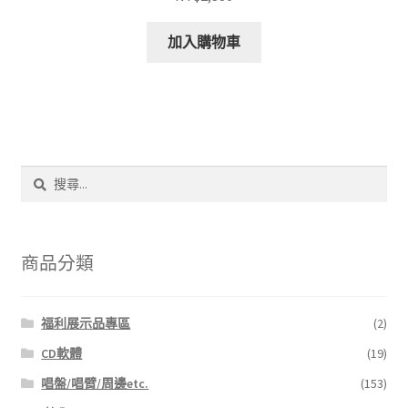
加入購物車
搜
尋
關
鍵
字:
商品分類
福利展示品專區
(2)
CD軟體
(19)
唱盤/唱臂/周邊etc.
(153)