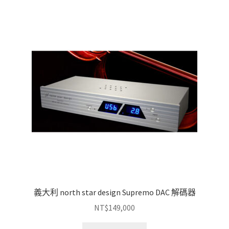
義大利 north star design Supremo DAC 解碼器
NT$
149,000