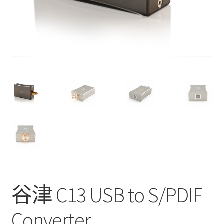
谷津 C13 USB to S/PDIF
Converter