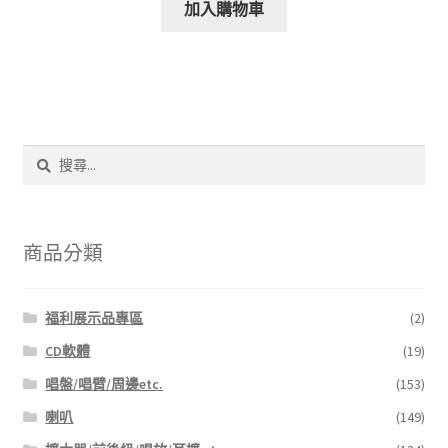
加入購物車
搜
尋
關
鍵
字:
商品分類
福利展示品專區
(2)
CD軟體
(19)
唱盤/唱臂/周邊etc.
(153)
喇叭
(149)