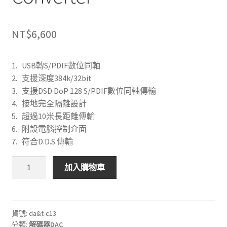
NT$
6,600
1. USB轉S/PDIF數位同軸
2. 支援深度384k/32bit
3. 支援DSD DoP 128 S/PDIF數位同軸傳輸
4. 接地完全隔離設計
5. 超過10米長距離傳輸
6. 附設電腦控制介面
7. 符合D.D.S.傳輸
谷
加入購物車
津
C13
USB
to
貨號:
da&t-c13
分類:
解碼器DAC
S/PDIF