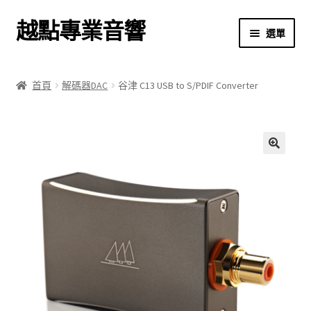
越點專業音響
跳
跳
選單
至
至
導
主
首頁
覽
要
首頁
解碼器DAC
谷津 C13 USB to S/PDIF Converter
列
內
商店
容
關於我們
🔍
我的帳號
結帳
購物車