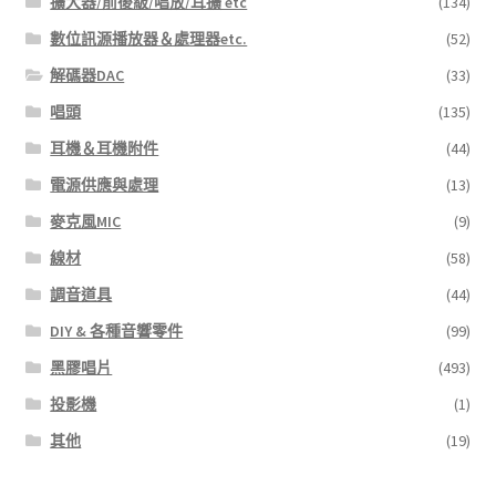
擴大器/前後級/唱放/耳擴 etc
(134)
數位訊源播放器＆處理器etc.
(52)
解碼器DAC
(33)
唱頭
(135)
耳機＆耳機附件
(44)
電源供應與處理
(13)
麥克風MIC
(9)
線材
(58)
調音道具
(44)
DIY & 各種音響零件
(99)
黑膠唱片
(493)
投影機
(1)
其他
(19)