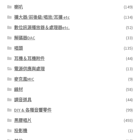
喇叭
(149)
擴大器/前後級/唱放/耳擴 etc
(134)
數位訊源播放器＆處理器etc.
(52)
解碼器DAC
(33)
唱頭
(135)
耳機＆耳機附件
(44)
電源供應與處理
(13)
麥克風MIC
(9)
線材
(58)
調音道具
(44)
DIY & 各種音響零件
(99)
黑膠唱片
(493)
投影機
(1)