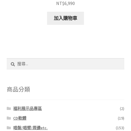
NT$
6,990
加入購物車
搜
尋
關
鍵
字:
商品分類
福利展示品專區
(2)
CD軟體
(19)
唱盤/唱臂/周邊etc.
(153)