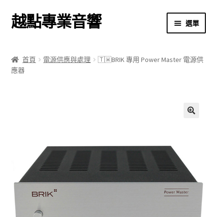
越點專業音響
跳
跳
選單
至
至
導
主
首頁
覽
要
首頁
電源供應與處理
🇹🇼BRIK 專用 Power Master 電源供
列
內
應器
商店
容
關於我們
我的帳號
🔍
結帳
購物車