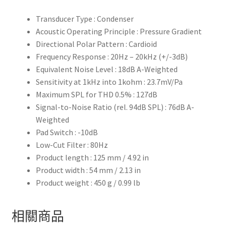
Transducer Type : Condenser
Acoustic Operating Principle : Pressure Gradient
Directional Polar Pattern : Cardioid
Frequency Response : 20Hz – 20kHz (+/-3dB)
Equivalent Noise Level : 18dB A-Weighted
Sensitivity at 1kHz into 1kohm : 23.7mV/Pa
Maximum SPL for THD 0.5% : 127dB
Signal-to-Noise Ratio (rel. 94dB SPL) : 76dB A-
Weighted
Pad Switch : -10dB
Low-Cut Filter : 80Hz
Product length : 125 mm / 4.92 in
Product width : 54 mm / 2.13 in
Product weight : 450 g / 0.99 lb
相關商品