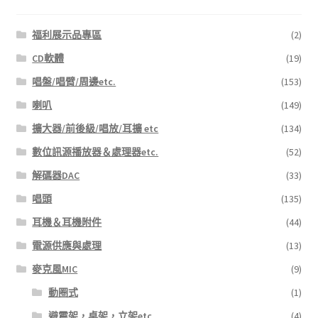
福利展示品專區
(2)
CD軟體
(19)
唱盤/唱臂/周邊etc.
(153)
喇叭
(149)
擴大器/前後級/唱放/耳擴 etc
(134)
數位訊源播放器＆處理器etc.
(52)
解碼器DAC
(33)
唱頭
(135)
耳機＆耳機附件
(44)
電源供應與處理
(13)
麥克風MIC
(9)
動圈式
(1)
避震架，桌架，立架etc
(4)