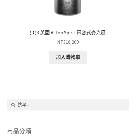
🇬🇧英國 Aston Spirit 電容式麥克風
NT$
16,200
加入購物車
搜
尋
關
鍵
字:
商品分類