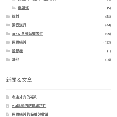
電容式
(5)
線材
(58)
調音道具
(44)
DIY & 各種音響零件
(99)
黑膠唱片
(493)
投影機
(1)
其他
(19)
新聞＆文章
老店才有的福利
MM唱頭的結構與特性
黑膠唱片的保養與收藏