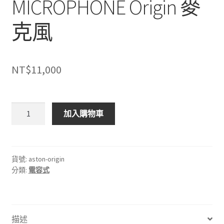
MICROPHONE Origin 麥
克風
NT$
11,000
🇬🇧
加入購物車
英
國
ASTON
MICROPHONE
貨號:
aston-origin
分類:
電容式
Origin
麥
克
風
描述
數