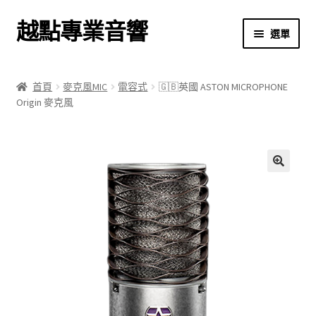
越點專業音響
跳
跳
選單
至
至
導
主
首頁
覽
要
首頁
麥克風MIC
電容式
🇬🇧英國 ASTON MICROPHONE
列
內
Origin 麥克風
商店
容
關於我們
我的帳號
🔍
結帳
購物車